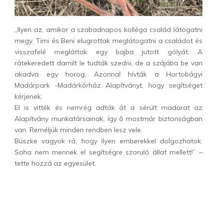
„Ilyen az, amikor a szabadnapos kolléga család látogatni
megy. Timi és Beni elugrottak meglátogatni a családot és
visszafelé megláttak egy bajba jutott gólyát. A
rátekeredett damilt le tudták szedni, de a szájába be van
akadva egy horog. Azonnal hívták a Hortobágyi
Madárpark -Madárkórház Alapítványt, hogy segítséget
kérjenek.
El is vitték és nemrég adták át a sérült madarat az
Alapítvány munkatársainak, így ő mostmár biztonságban
van. Reméljük minden rendben lesz vele.
Büszke vagyok rá, hogy ilyen emberekkel dolgozhatok.
Soha nem mennek el segítségre szoruló állat mellett!” –
tette hozzá az egyesület.