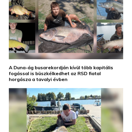
A Duna-ág busarekordján kívül több kapitális
fogással is büszkélkedhet az RSD fiatal
horgásza a tavalyi évben