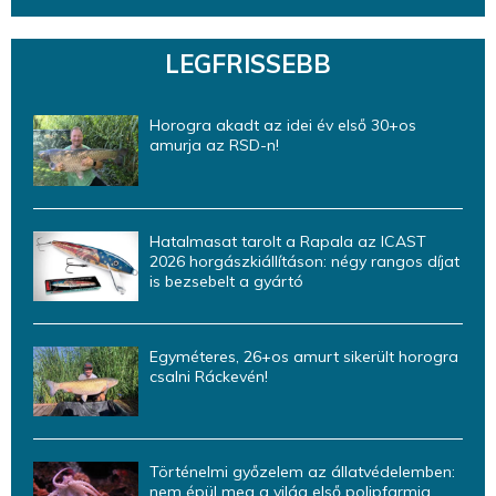
LEGFRISSEBB
Horogra akadt az idei év első 30+os
amurja az RSD-n!
Hatalmasat tarolt a Rapala az ICAST
2026 horgászkiállításon: négy rangos díjat
is bezsebelt a gyártó
Egyméteres, 26+os amurt sikerült horogra
csalni Ráckevén!
Történelmi győzelem az állatvédelemben:
nem épül meg a világ első polipfarmja