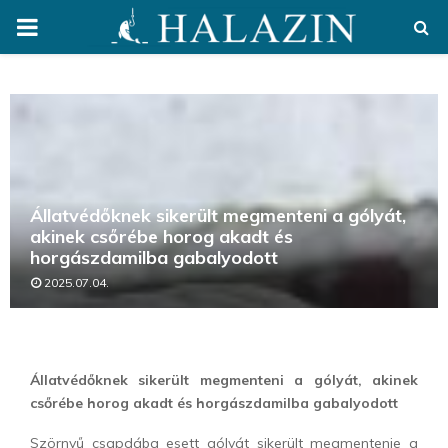
PRIMARY
MENU
Állatvédőknek sikerült megmenteni a gólyát,
akinek csőrébe horog akadt és
horgászdamilba gabalyodott
2025.07.04.
Állatvédőknek sikerült megmenteni a gólyát, akinek
csőrébe horog akadt és horgászdamilba gabalyodott
Szörnyű csapdába esett gólyát sikerült megmentenie a