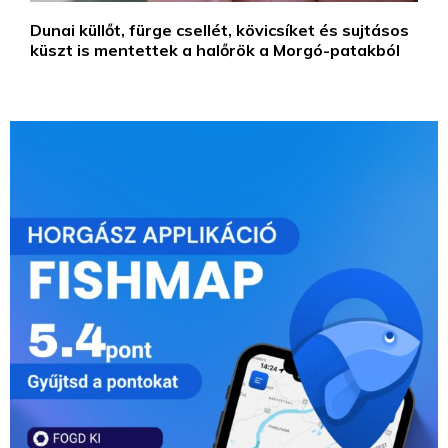
Dunai küllőt, fürge csellét, kövicsíket és sujtásos
küszt is mentettek a halőrök a Morgó-patakból