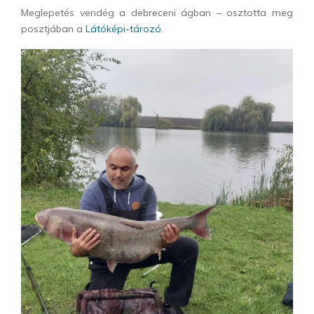
Meglepetés vendég a debreceni ágban – osztotta meg
posztjában a
Látóképi-tározó
.