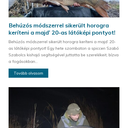
Behúzós módszerrel sikerült horogra
keríteni a majd’ 20-as látóképi pontyot!
Behúzós módszerrel sikerült horogra keríteni a majd’ 20-
as látóképi pontyot! Egy hete szombaton a spiccen Szabó
Szabolcs kishajó segítségével juttatta be szerelékeit, bízva
a fogásokban...
Tovább olvasom