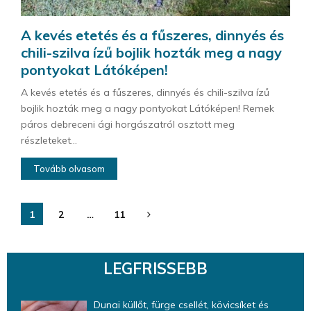
A kevés etetés és a fűszeres, dinnyés és
chili-szilva ízű bojlik hozták meg a nagy
pontyokat Látóképen!
A kevés etetés és a fűszeres, dinnyés és chili-szilva ízű
bojlik hozták meg a nagy pontyokat Látóképen! Remek
páros debreceni ági horgászatról osztott meg
részleteket...
Tovább olvasom
Bejegyzések
1
2
…
11
lapozása
LEGFRISSEBB
Dunai küllőt, fürge csellét, kövicsíket és