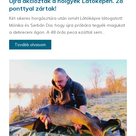
Újra akcióztak a hölgyek Látóképen. 28
ponttyal zártak!
Két sikeres horgásztúra után ismét Látóképre látogatott
Mónika és Serbán Dia, hogy újra próbára tegyék magukat
a debreceni ágon. A 48 órás peca ezúttal sem...
Tovább olvasom