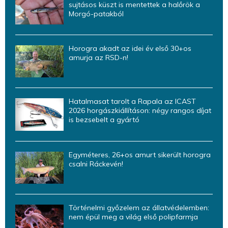
sujtásos küszt is mentettek a halőrök a
Morgó-patakból
Horogra akadt az idei év első 30+os
amurja az RSD-n!
Hatalmasat tarolt a Rapala az ICAST
2026 horgászkiállításon: négy rangos díjat
is bezsebelt a gyártó
Egyméteres, 26+os amurt sikerült horogra
csalni Ráckevén!
Történelmi győzelem az állatvédelemben:
nem épül meg a világ első polipfarmja