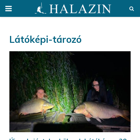
PRIMARY
MENU
Látóképi-tározó