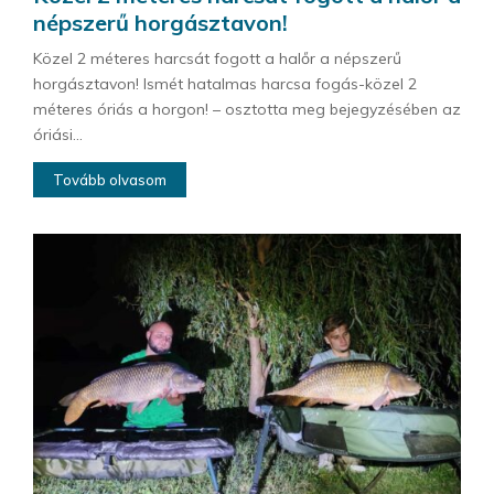
népszerű horgásztavon!
Közel 2 méteres harcsát fogott a halőr a népszerű
horgásztavon! Ismét hatalmas harcsa fogás-közel 2
méteres óriás a horgon! – osztotta meg bejegyzésében az
óriási...
Tovább olvasom