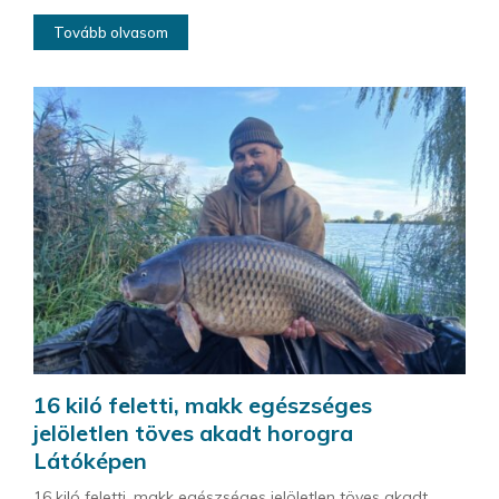
Tovább olvasom
16 kiló feletti, makk egészséges
jelöletlen töves akadt horogra
Látóképen
16 kiló feletti, makk egészséges jelöletlen töves akadt