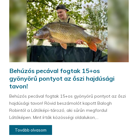
Behúzós pecával fogtak 15+os
gyönyörű pontyot az őszi hajdúsági
tavon!
Behúzós pecával fogtak 15+os gyönyörű pontyot az őszi
hajdúsági tavon! Rövid beszámolót kapott Balogh
Robintól a Látóképi-tározó, aki sűrűn megfordul
Látóképen. Mint írták közösségi oldalukon,...
Tovább olvasom