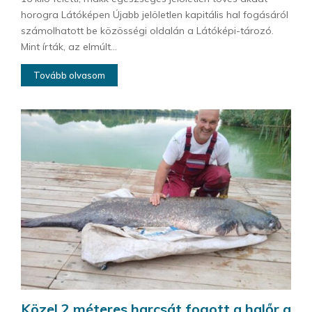
horogra Látóképen Újabb jelöletlen kapitális hal fogásáról
számolhatott be közösségi oldalán a Látóképi-tározó.
Mint írták, az elmúlt...
Tovább olvasom
Közel 2 méteres harcsát fogott a halőr a