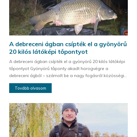
A debreceni ágban csípték el a gyönyörű
20 kilós látóképi tőpontyot
A debreceni ágban csípték el a gyönyörű 20 kilós látóképi
tőpontyot Gyönyörű tőponty akadt horogvégre a
debreceni ágból – számolt be a nagy fogásról közösségi...
Tovább olvasom