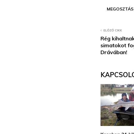
MEGOSZTÁS
ELŐZŐ CIKK
Rég kihaltnak
simatokot fo
Drávában!
KAPCSOL