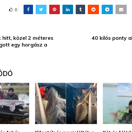
0
 hitt, közel 2 méteres
40 kilós ponty 
gott egy horgász a
ÓDÓ