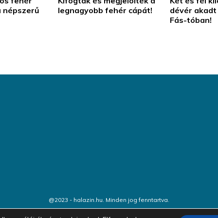
lós fehér
Kifogták és megjelölték a
Két és fél k
a népszerű
legnagyobb fehér cápát!
dévér akadt
Fás-tóban!
@2023 - halazin.hu. Minden jog fenntartva.