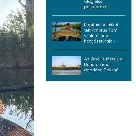
világ első
polipfarmja
Kapitáis halakkal
telt Ambrus Tomi
születésnapi
horgásztúrája !
Az űrből is látszik a
Duna drámai
apadása Paksnál