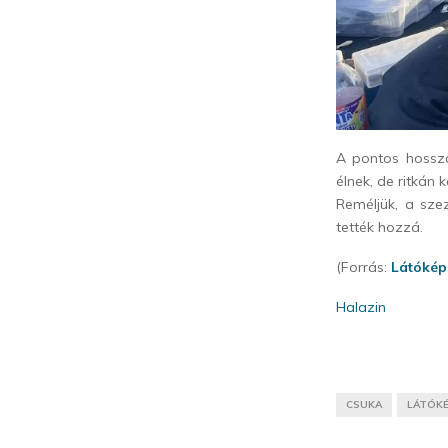
A pontos hossza
élnek, de ritkán 
Reméljük, a sze
tették hozzá.
(Forrás:
Látókép
Halazin
CSUKA
LÁTÓK