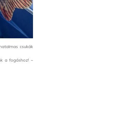
 hatalmas csukák
nk a fogáshoz! –