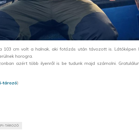
 103 cm volt a halnak, aki fotózás után távozott is. Látóképen
kerülnek horogra.
zonban azért több ilyenről is be tudunk majd számolni. Gratulálu
i-tározó
)
ÉPI-TÁROZÓ