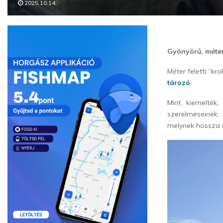
2025.10.14.
Gyönyörű, méter
Méter feletti “k
tározó
.
Mint kiemelték
szerelmeseinek. 
melynek hossza 