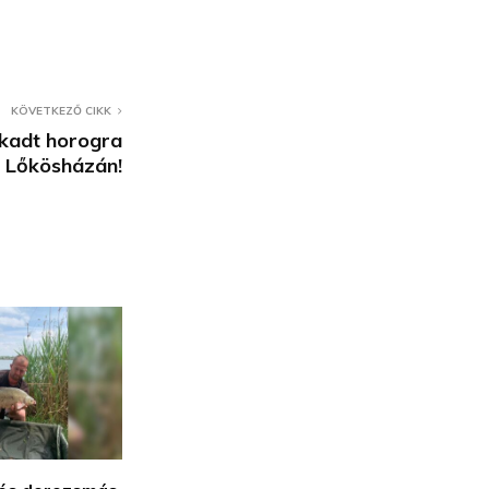
KÖVETKEZŐ CIKK
akadt horogra
Lőkösházán!