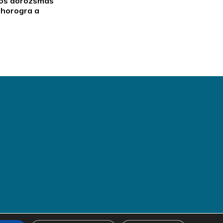
ilós dorozsmás
 horogra a