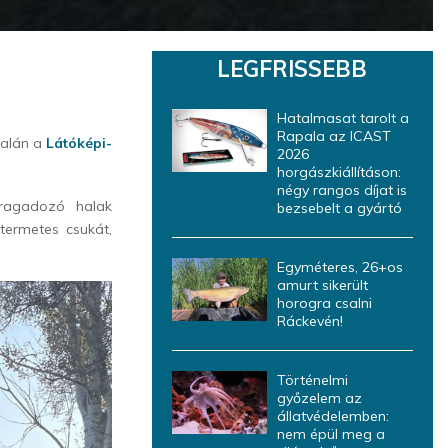
LEGFRISSEBB
Hatalmasat tarolt a
Rapala az ICAST
dalán a
Látóképi-
2026
horgászkiállításon:
négy rangos díjat is
 ragadozó halak
bezsebelt a gyártó
termetes csukát,
Egyméteres, 26+os
amurt sikerült
horogra csalni
Ráckevén!
Történelmi
győzelem az
állatvédelemben:
nem épül meg a