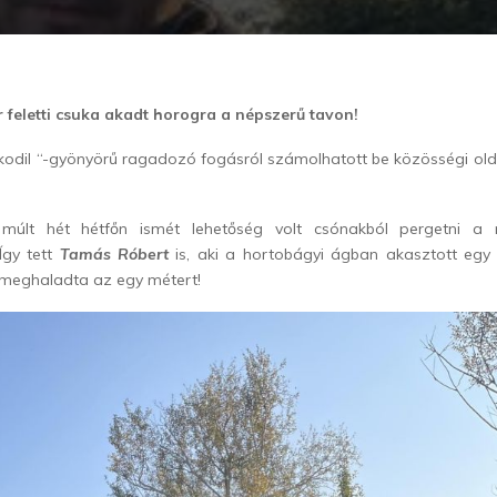
 feletti csuka akadt horogra a népszerű tavon!
rokodil “-gyönyörű ragadozó fogásról számolhatott be közösségi ol
, múlt hét hétfőn ismét lehetőség volt csónakból pergetni a
Így tett
Tamás Róbert
is, aki a hortobágyi ágban akasztott egy 
meghaladta az egy métert!