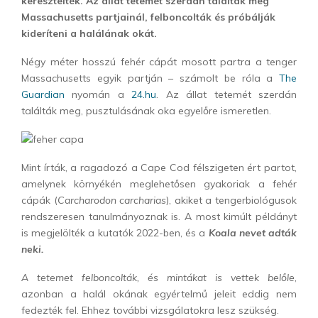
keresztelték. Az állat tetemét szerdán találták meg
Massachusetts partjainál, felboncolták és próbálják
kideríteni a halálának okát.
Négy méter hosszú fehér cápát mosott partra a tenger
Massachusetts egyik partján – számolt be róla a
The
Guardian
nyomán a
24.hu
. Az állat tetemét szerdán
találták meg, pusztulásának oka egyelőre ismeretlen.
Mint írták, a ragadozó a Cape Cod félszigeten ért partot,
amelynek környékén meglehetősen gyakoriak a fehér
cápák (
Carcharodon carcharias
), akiket a tengerbiológusok
rendszeresen tanulmányoznak is. A most kimúlt példányt
is megjelölték a kutatók 2022-ben, és a
Koala nevet adták
neki.
A tetemet felboncolták, és mintákat is vettek belőle
,
azonban a halál okának egyértelmű jeleit eddig nem
fedezték fel. Ehhez további vizsgálatokra lesz szükség.