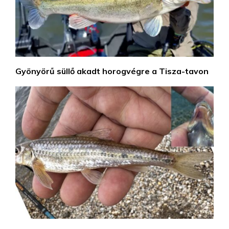
Gyönyörű süllő akadt horogvégre a Tisza-tavon