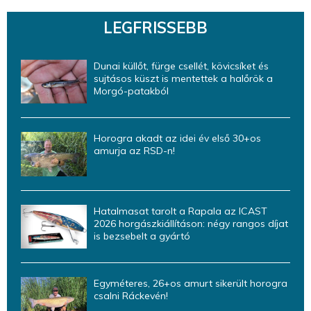
LEGFRISSEBB
Dunai küllőt, fürge csellét, kövicsíket és
sujtásos küszt is mentettek a halőrök a
Morgó-patakból
Horogra akadt az idei év első 30+os
amurja az RSD-n!
Hatalmasat tarolt a Rapala az ICAST
2026 horgászkiállításon: négy rangos díjat
is bezsebelt a gyártó
Egyméteres, 26+os amurt sikerült horogra
csalni Ráckevén!