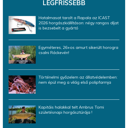
LEGFRISSEBB
Hatalmasat tarolt a Rapala az ICAST
2026 horgászkiállításon: négy rangos díjat
is bezsebelt a gyártó
Egyméteres, 26+os amurt sikerült horogra
csalni Ráckevén!
Történelmi győzelem az állatvédelemben:
nem épül meg a világ első polipfarmja
Kapitáis halakkal telt Ambrus Tomi
születésnapi horgásztúrája !