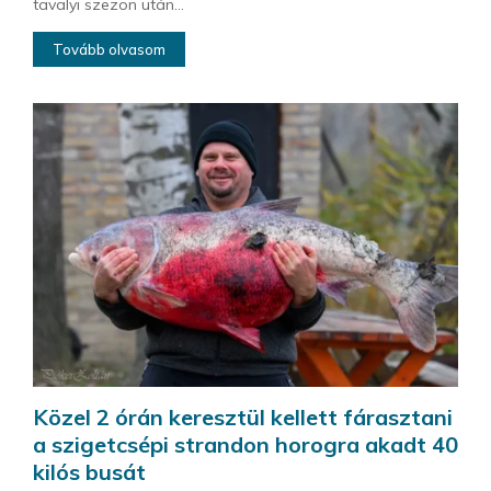
tavalyi szezon után...
Tovább olvasom
Közel 2 órán keresztül kellett fárasztani
a szigetcsépi strandon horogra akadt 40
kilós busát