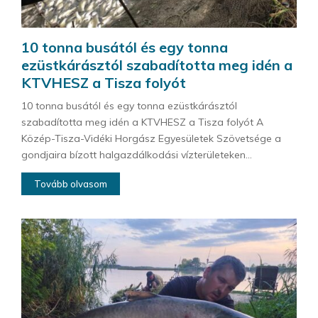
10 tonna busától és egy tonna
ezüstkárásztól szabadította meg idén a
KTVHESZ a Tisza folyót
10 tonna busától és egy tonna ezüstkárásztól
szabadította meg idén a KTVHESZ a Tisza folyót A
Közép-Tisza-Vidéki Horgász Egyesületek Szövetsége a
gondjaira bízott halgazdálkodási vízterületeken...
Tovább olvasom