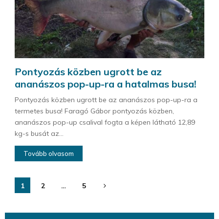
Pontyozás közben ugrott be az
ananászos pop-up-ra a hatalmas busa!
Pontyozás közben ugrott be az ananászos pop-up-ra a
termetes busa! Faragó Gábor pontyozás közben,
ananászos pop-up csalival fogta a képen látható 12,89
kg-s busát az...
Tovább olvasom
Bejegyzések
1
2
…
5
lapozása