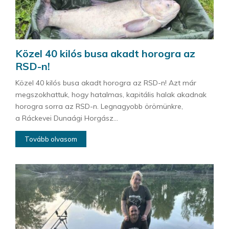
Közel 40 kilós busa akadt horogra az
RSD-n!
Közel 40 kilós busa akadt horogra az RSD-n! Azt már
megszokhattuk, hogy hatalmas, kapitális halak akadnak
horogra sorra az RSD-n. Legnagyobb örömünkre,
a Ráckevei Dunaági Horgász...
Tovább olvasom