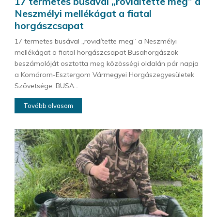
17 termetes busával „rövidítette meg” a
Neszmélyi mellékágat a fiatal
horgászcsapat
17 termetes busával „rövidítette meg” a Neszmélyi
mellékágat a fiatal horgászcsapat Busahorgászok
beszámolóját osztotta meg közösségi oldalán pár napja
a Komárom-Esztergom Vármegyei Horgászegyesületek
Szövetsége. BUSA...
Tovább olvasom