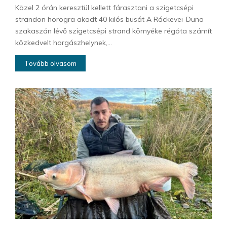
Közel 2 órán keresztül kellett fárasztani a szigetcsépi
strandon horogra akadt 40 kilós busát A Ráckevei-Duna
szakaszán lévő szigetcsépi strand környéke régóta számít
közkedvelt horgászhelynek,...
Tovább olvasom