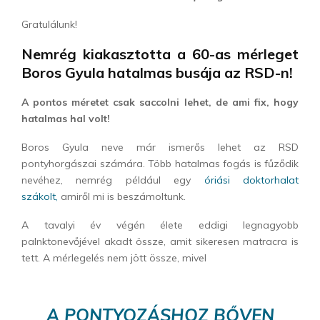
Gratulálunk!
Nemrég kiakasztotta a 60-as mérleget
Boros Gyula hatalmas busája az RSD-n!
A pontos méretet csak saccolni lehet, de ami fix, hogy
hatalmas hal volt!
Boros Gyula neve már ismerős lehet az RSD
pontyhorgászai számára. Több hatalmas fogás is fűződik
nevéhez, nemrég például egy
óriási doktorhalat
szákolt,
amiről mi is beszámoltunk.
A tavalyi év végén élete eddigi legnagyobb
palnktonevőjével akadt össze, amit sikeresen matracra is
tett. A mérlegelés nem jött össze, mivel
A PONTYOZÁSHOZ BŐVEN