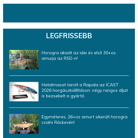
LEGFRISSEBB
Horogra akadt az idei év első 30+os
amurja az RSD-n!
Hatalmasat tarolt a Rapala az ICAST
2026 horgászkiállításon: négy rangos díjat
is bezsebelt a gyártó
Egyméteres, 26+os amurt sikerült horogra
csalni Ráckevén!