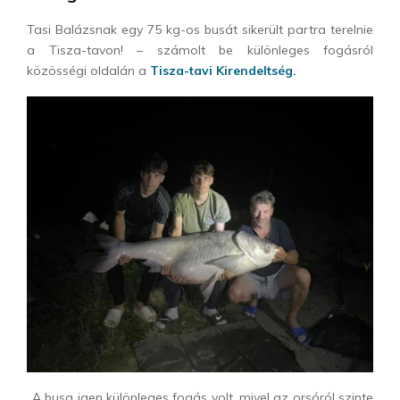
Tasi Balázsnak egy 75 kg-os busát sikerült partra terelnie
a Tisza-tavon! – számolt be különleges fogásról
közösségi oldalán a
Tisza-tavi Kirendeltség.
„A busa igen különleges fogás volt, mivel az orsóról szinte