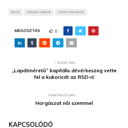
BUSA
FARAGÓ GÁBOR
TISZA-TAVI BUSA
MEGOSZTÁS
0
ELŐZŐ CIKK
„Lapátméretű” kapitális dévérkeszeg vette
fel a kukoricát az RSD-n!
KÖVETKEZŐ CIKK
Horgászat női szemmel
KAPCSOLÓDÓ