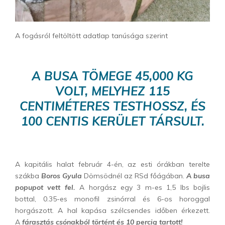
A fogásról feltöltött adatlap tanúsága szerint
A BUSA TÖMEGE 45,000 KG
VOLT, MELYHEZ 115
CENTIMÉTERES TESTHOSSZ, ÉS
100 CENTIS KERÜLET TÁRSULT.
A kapitális halat február 4-én, az esti órákban terelte
szákba
Boros Gyula
Dömsödnél az RSd főágában.
A busa
popupot vett fel.
A horgász egy 3 m-es 1,5 lbs bojlis
bottal, 0.35-es monofil zsinórral és 6-os horoggal
horgászott. A hal kapása szélcsendes időben érkezett.
A
fárasztás csónakból történt és 10 percig tartott!