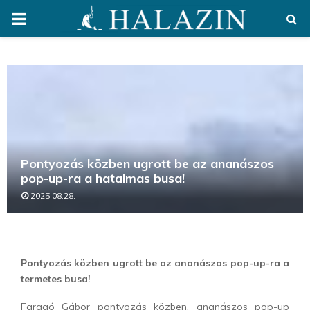
PRIMARY
MENU
Pontyozás közben ugrott be az ananászos
pop-up-ra a hatalmas busa!
2025.08.28.
Pontyozás közben ugrott be az ananászos pop-up-ra a
termetes busa!
Faragó Gábor pontyozás közben, ananászos pop-up