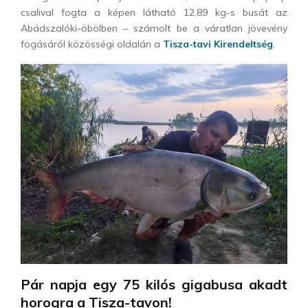
csalival fogta a képen látható 12,89 kg-s busát az
Abádszalóki-öbölben – számolt be a váratlan jövevény
fogásáról közösségi oldalán a
Tisza-tavi Kirendeltség
.
Pár napja egy 75 kilós gigabusa akadt
horogra a Tisza-tavon!