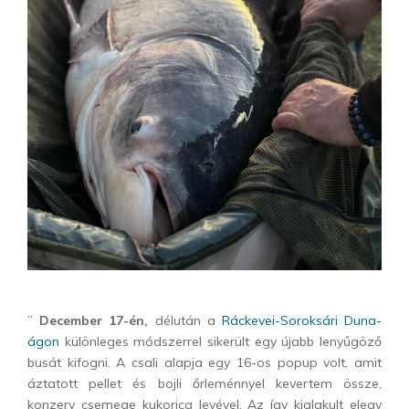
”
December 17-én,
délután a
Ráckevei-Soroksári Duna-
ágon
különleges módszerrel sikerült egy újabb lenyűgöző
busát kifogni. A csali alapja egy 16-os popup volt, amit
áztatott pellet és bojli őrleménnyel kevertem össze,
konzerv csemege kukorica levével. Az így kialakult elegy