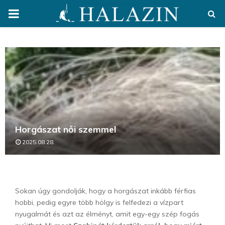
PRIMARY
MENU
Horgászat női szemmel
2025.08.28.
Sokan úgy gondolják, hogy a horgászat inkább férfias
hobbi, pedig egyre több hölgy is felfedezi a vízpart
nyugalmát és azt az élményt, amit egy-egy szép fogás