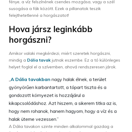
fénye, a víz felszínének csendes mozgása, vagy a szél
susogása a fák között. Ezek a pillanatok teszik
felejthetetlenné a horgászatot!
Hova jársz leginkább
horgászni?
Amikor valaki megkérdezi, miért szeretek horgászni,
mindig a
Dália tavak
jutnak eszembe. Ez a tó különleges
helyet foglal el a szívemben, ahová rendszeresen járok.
„
A Dália tavakban
nagy halak élnek, a terület
gyönyörűen karbantartott, a tópart tiszta és a
gondozott környezet is hozzájárul a
kikapcsolódáshoz. Azt hiszem, a sikerem titka az is,
hogy nem rohanok, hanem hagyom, hogy a víz és a
halak üteme vezessen.”
A Dália tavakon szinte minden alkalommal gazdag a