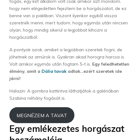
fogás, egy két alkalom volt csak amikor azt mondom,
hogy nem elégedetten fejeztem be a horgászatot, de ez
benne van a pakliban. Viszont ilyenkor egyből vissza
szeretnék menni, mert tudom, hogy egymás után nincsen
olyan, hogy mindig sikerül a legjobbat kihozni a
horgászatból.
A pontyok azok, amiket a legjobban szeretek fogni, de
jöhetnek az amúrok is. Gyakran akad horogra harcsa is.
Volt amikor egymás után fogtam 5-t is.
Egy feledhetetlen
élmény, amit a
Dália tavak
adtak…ezért szeretek ide
járni!
Halazin: A gombra kattintva láthatjátok a galériában
Szabina néhány fogását is.
MEGNÉZEM A TAVAT
Egy emlékezetes horgászat
beszámolója