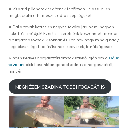
A vízparti pillanatok segítenek feltöltődni, lelassulni és
megbecsülni a természet adta szépségeket.
A Dália tavak kettes és négyes tavára járunk mi nagyon
sokat, és imádjuk! Ezért is szeretnénk köszönetet mondani
a tulajdonosoknak, Zsófinak és Toninak hogy mindig nagy
segítőkészséget tanúsítsanak, kedvesek, barátságosak.
Minden kedves horgásztársamnak szívből ajánlom a
Dália
tavakat
, akik hasonlóan gondolkodnak a horgászatról,
mint én!
MEGNÉZEM SZABINA TÖBBI FOGÁSÁT IS