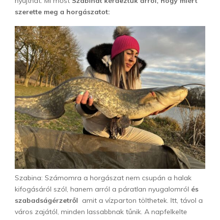
nyújthat. Mi most
Szabinát kérdeztük arról, hogy miért
szerette meg a horgászatot:
Szabina: Számomra a horgászat nem csupán a halak
kifogásáról szól, hanem arról a páratlan nyugalomról
és
szabadságérzetről
amit a vízparton tölthetek. Itt, távol a
város zajától, minden lassabbnak tűnik. A napfelkelte