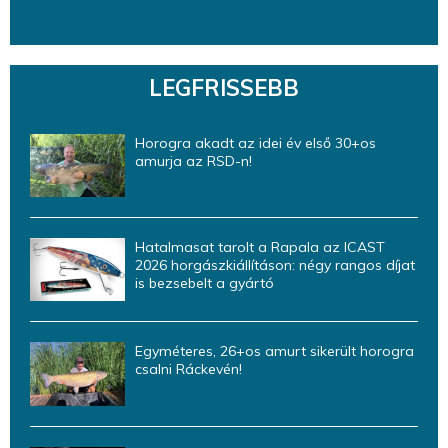
LEGFRISSEBB
Horogra akadt az idei év első 30+os
amurja az RSD-n!
Hatalmasat tarolt a Rapala az ICAST
2026 horgászkiállításon: négy rangos díjat
is bezsebelt a gyártó
Egyméteres, 26+os amurt sikerült horogra
csalni Ráckevén!