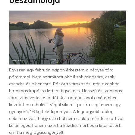
Egyszer, egy februári napon érkeztem a négyes tóra
párommal. Nem számítottunk túl sok mindenre, csak
csendre és pihenésre. Pár óra várakozás után azonban
hatalmas kapásra lettem figyelmes. Hosszú és izgalmas
fárasztás vette kezdetét. Az adrenalinnal a véremben
küzdöttem a halért. Végül sikerült partra segítenem egy
gyönyörű, 16 kg feletti pontyot.. A legnagyobb dolog
ebben az volt, hogy ez a hal nem csak a mérete miatt volt
különleges, hanem azért a küzdelemért és a kitartásért,
amit a megfogása igényelt.