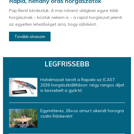
Rapid, néhány órás horgászatok
Pap Benit kérdeztük: A mai rohanó világban egyre több
horgásznak – köztük nekem is – a rapid horgászat jelenti
az egyetlen lehetőséget arra, hogy időnként...
Tovább olvasom
LEGFRISSEBB
Hatalmasat tarolt a Rapala az ICAST
2026 horgászkiállításon: négy rangos díjat
is bezsebelt a gyártó
Egyméteres, 26+os amurt sikerült horogra
csalni Ráckevén!