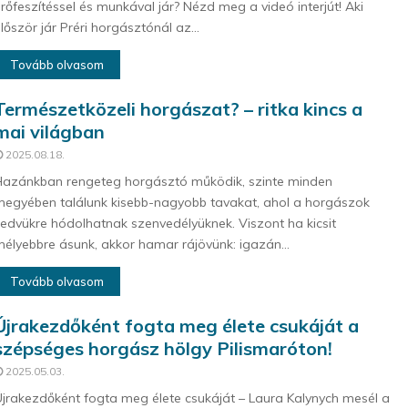
rőfeszítéssel és munkával jár? Nézd meg a videó interjút! Aki
lőször jár Préri horgásztónál az...
Tovább olvasom
Természetközeli horgászat? – ritka kincs a
mai világban
2025.08.18.
azánkban rengeteg horgásztó működik, szinte minden
egyében találunk kisebb-nagyobb tavakat, ahol a horgászok
edvükre hódolhatnak szenvedélyüknek. Viszont ha kicsit
élyebbre ásunk, akkor hamar rájövünk: igazán...
Tovább olvasom
Újrakezdőként fogta meg élete csukáját a
szépséges horgász hölgy Pilismaróton!
2025.05.03.
jrakezdőként fogta meg élete csukáját – Laura Kalynych mesél a