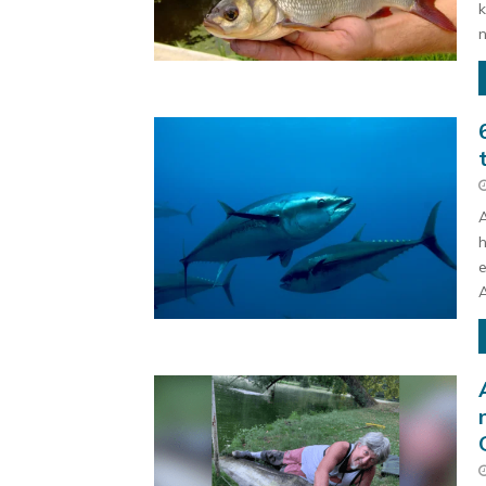
n
A
h
e
A