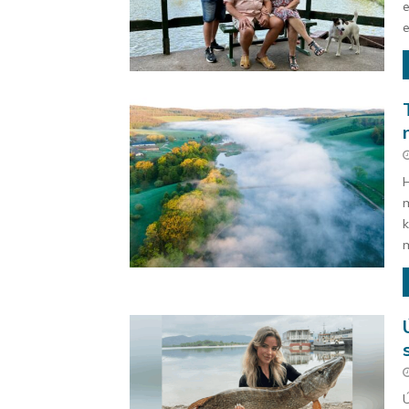
e
e
H
m
k
m
Ú