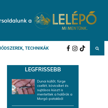
ÓDSZEREK, TECHNIKÁK
LEGFRISSEBB
Dunai küllőt, fürge
csellét, kövicsíket és
sujtásos küszt is
mentettek a halőrök a
Morgó-patakból