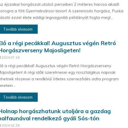
z éjszakai horgászat utolsó perceiben 2 méteres harcsa akadt
orogra a fóti Gyermekvárosi-tavon! A szerencsés horgász, Puska
ászló ezzel élete eddigi legnagyobb példányát fogta meg!...
Tovább olvasom
Elő a régi pecákkal! Augusztus végén Retró
Horgászverseny Majosligeten!
2024.07.16.
lő a régi pecákkal! Augusztus végén Retró Horgászverseny
ajosligeten! A régi idők szerelmesei egy nosztalgikus napnak
ehetnek részesei a rendkívül ötletes szerveződés adta program
eretein...
Tovább olvasom
Holnap horgászhatunk utoljára a gazdag
halfaunával rendelkező gyáli Sós-tón
2024.02.28.