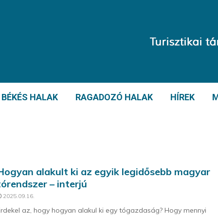
BÉKÉS HALAK
RAGADOZÓ HALAK
HÍREK
M
Hogyan alakult ki az egyik legidősebb magyar
tórendszer – interjú
2025.09.16.
rdekel az, hogy hogyan alakul ki egy tógazdaság? Hogy mennyi