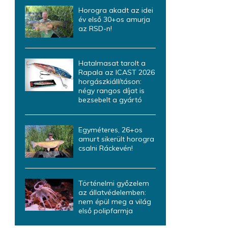
Horogra akadt az idei
év első 30+os amurja
az RSD-n!
Hatalmasat tarolt a
Rapala az ICAST 2026
horgászkiállításon:
négy rangos díjat is
bezsebelt a gyártó
Egyméteres, 26+os
amurt sikerült horogra
csalni Ráckevén!
Történelmi győzelem
az állatvédelemben:
nem épül meg a világ
első polipfarmja