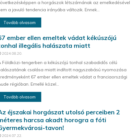
következésképpen a horgászok létszámának az emelkedésével
em a javuló tendencia irányába változik. Ennek...
Tovább olvasom
67 ember ellen emeltek vádat kékúszójú
tonhal illegális halászata miatt
2024.08.20.
 Földközi-tengerben a kékúszójú tonhal szabadidős célú
alászatának csalása miatt indított nagyszabású nyomozása
redményeként 67 ember ellen emeltek vádat a franciaországi
ude régióban. Emellé közel...
Tovább olvasom
Az éjszakai horgászat utolsó perceiben 2
méteres harcsa akadt horogra a fóti
Gyermekvárosi-tavon!
2024.07.22.