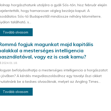
olnap horgászhatunk utoljára a gyáli Sós-tón, hisz február elején
ejelentették, hogy hamarosan végleg bezárja kapuit. A
sodálatos Sós-tó Budapesttől mindössze néhány kilométerre,
yálon található, s...
Tovább olvasom
Rommá fogjuk magunkat majd kapitális
halakkal a mesterséges intelligencia
használatával, vagy ez is csak kamu?
2024.01.18.
ogyan befolyásolhatja a mesterséges intelligencia a horgászatot
 jövőben? A kérdés megválaszolásához egy tavalyi őszi cikket
utatnánk be a kedves olvasóknak, melyet az Angling Times...
Tovább olvasom