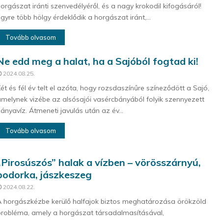
orgászat iránti szenvedélyéről, és a nagy krokodil kifogásáról!
gyre több hölgy érdeklődik a horgászat iránt,...
Tovább olvasom
Ne edd meg a halat, ha a Sajóból fogtad ki!
2024.08.25.
ét és fél év telt el azóta, hogy rozsdaszínűre színeződött a Sajó,
melynek vizébe az alsósajói vasércbányából folyik szennyezett
ányavíz. Átmeneti javulás után az év...
Tovább olvasom
„Pirosúszós” halak a vízben – vörösszárnyú,
bodorka, jászkeszeg
2024.08.22.
 horgászkézbe kerülő halfajok biztos meghatározása örökzöld
robléma, amely a horgászat társadalmasításával,