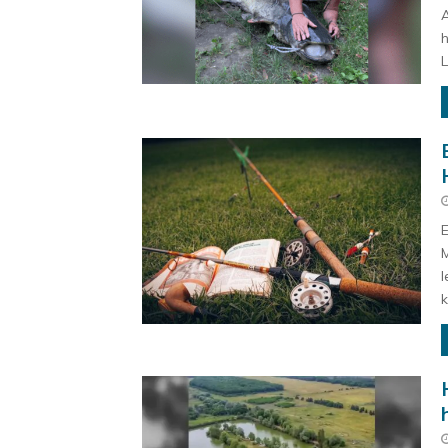
A
h
L
E
M
l
k