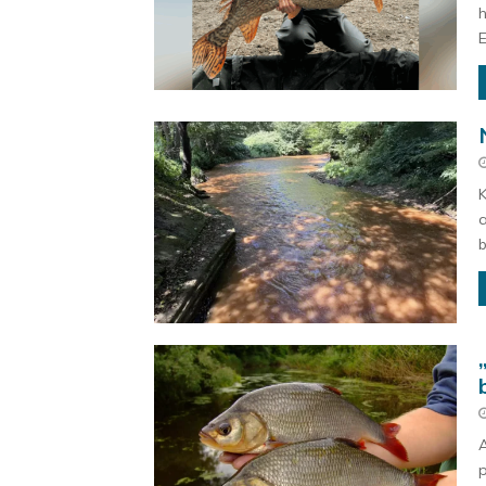
h
E
K
a
b
A
p