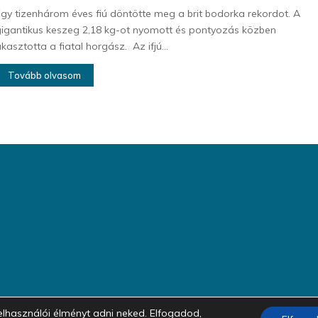
gy tizenhárom éves fiú döntötte meg a brit bodorka rekordot. A
igantikus keszeg 2,18 kg-ot nyomott és pontyozás közben
kasztotta a fiatal horgász. Az ifjú...
Tovább olvasom
bb felhasználói élményt adni neked. Elfogadod,