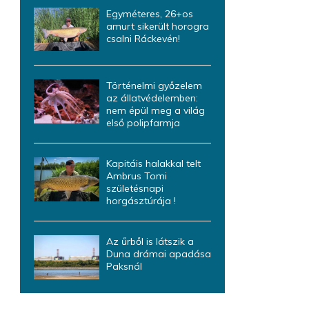
Egyméteres, 26+os
amurt sikerült horogra
csalni Ráckevén!
Történelmi győzelem
az állatvédelemben:
nem épül meg a világ
első polipfarmja
Kapitáis halakkal telt
Ambrus Tomi
születésnapi
horgásztúrája !
Az űrből is látszik a
Duna drámai apadása
Paksnál