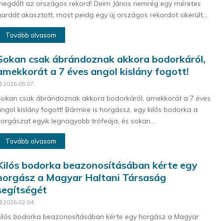
egdőlt az országos rekord! Deim János nemrég egy méretes
ardát akasztott, most peidg egy új országos rekordot sikerült...
Tovább olvasom
Sokan csak ábrándoznak akkora bodorkáról,
amekkorát a 7 éves angol kislány fogott!
2026.05.07.
okan csak ábrándoznak akkora bodorkáról, amekkorát a 7 éves
ngol kislány fogott! Bármire is horgássz, egy kilós bodorka a
orgászat egyik legnagyobb trófeája, és sokan...
Tovább olvasom
Kilós bodorka beazonosításában kérte egy
horgász a Magyar Haltani Társaság
segítségét
2026.02.04.
ilós bodorka beazonosításában kérte egy horgász a Magyar