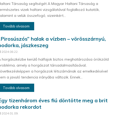
altani Társaság segítségét A Magyar Haltani Társaság a
ermészetes vizek haltani vizsgálatával foglalkozó kutatók,
alamint a velük összefogó, vizeinkért...
Tovább olvasom
„Pirosúszós” halak a vízben – vörösszárnyú,
bodorka, jászkeszeg
2024.08.22.
 horgászkézbe kerülő halfajok biztos meghatározása örökzöld
robléma, amely a horgászat társadalmasításával,
következésképpen a horgászok létszámának az emelkedésével
em a javuló tendencia irányába változik. Ennek...
Tovább olvasom
Egy tizenhárom éves fiú döntötte meg a brit
bodorka rekordot
2024.01.09.