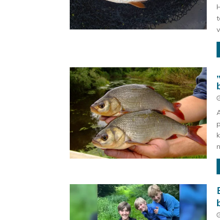
H
t
v
A
p
n