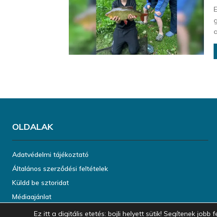
E
g
a
OLDALAK
Adatvédelmi tájékoztató
Általános szerződési feltételek
Küldd be sztoridat
Médiaajánlat
Ez itt a digitális etetés: bojli helyett sütik! Segítenek jo