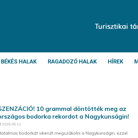
BÉKÉS HALAK
RAGADOZÓ HALAK
HÍREK
M
SZENZÁCIÓ! 10 grammal döntötték meg az
országos bodorka rekordot a Nagykunságin!
2026.05.12.
atalmas bodorkát sikerült megszákolni a Nagykunságin, ezzel