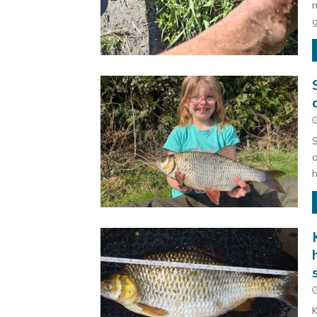
m
g
S
a
h
K