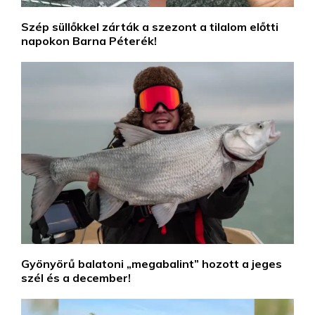
Szép süllőkkel zárták a szezont a tilalom előtti
napokon Barna Péterék!
Gyönyörű balatoni „megabalint” hozott a jeges
szél és a december!