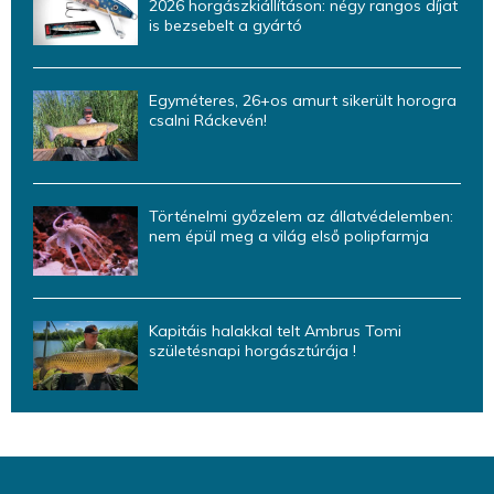
2026 horgászkiállításon: négy rangos díjat
is bezsebelt a gyártó
Egyméteres, 26+os amurt sikerült horogra
csalni Ráckevén!
Történelmi győzelem az állatvédelemben:
nem épül meg a világ első polipfarmja
Kapitáis halakkal telt Ambrus Tomi
születésnapi horgásztúrája !