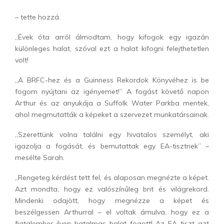
– tette hozzá.
„Évek óta arról álmodtam, hogy kifogok egy igazán
különleges halat, szóval ezt a halat kifogni felejthetetlen
volt!
„A BRFC-hez és a Guinness Rekordok Könyvéhez is be
fogom nyújtani az igényemet!” A fogást követő napon
Arthur és az anyukája a Suffolk Water Parkba mentek,
ahol megmutatták a képeket a szervezet munkatársainak.
„Szerettünk volna találni egy hivatalos személyt, aki
igazolja a fogását, és bemutattak egy EA-tisztnek” –
mesélte Sarah.
„Rengeteg kérdést tett fel, és alaposan megnézte a képet.
Azt mondta, hogy ez valószínűleg brit és világrekord.
Mindenki odajött, hogy megnézze a képet és
beszélgessen Arthurral – el voltak ámulva, hogy ez a
fiatalember ilyen hatalmas halat fogott! Az EA tiszt azt