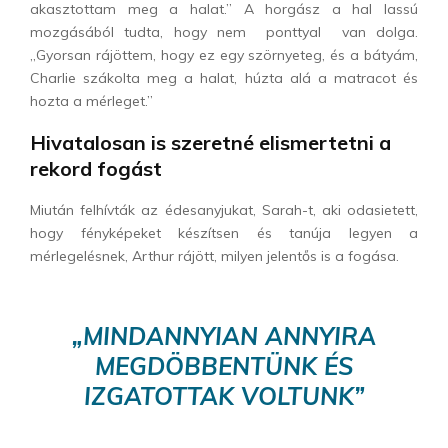
akasztottam meg a halat.” A horgász a hal lassú
mozgásából tudta, hogy nem ponttyal van dolga.
„Gyorsan rájöttem, hogy ez egy szörnyeteg, és a bátyám,
Charlie szákolta meg a halat, húzta alá a matracot és
hozta a mérleget.”
Hivatalosan is szeretné elismertetni a
rekord fogást
Miután felhívták az édesanyjukat, Sarah-t, aki odasietett,
hogy fényképeket készítsen és tanúja legyen a
mérlegelésnek, Arthur rájött, milyen jelentős is a fogása.
„MINDANNYIAN ANNYIRA
MEGDÖBBENTÜNK ÉS
IZGATOTTAK VOLTUNK”