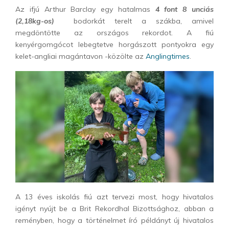
Az ifjú Arthur Barclay egy hatalmas
4 font 8 unciás
(2,18kg-os)
bodorkát terelt a szákba, amivel
megdöntötte az országos rekordot. A fiú
kenyérgomgócot lebegtetve horgászott pontyokra egy
kelet-angliai magántavon -közölte az
Anglingtimes
.
A 13 éves iskolás fiú azt tervezi most, hogy hivatalos
igényt nyújt be a Brit Rekordhal Bizottsághoz, abban a
reményben, hogy a történelmet író példányt új hivatalos