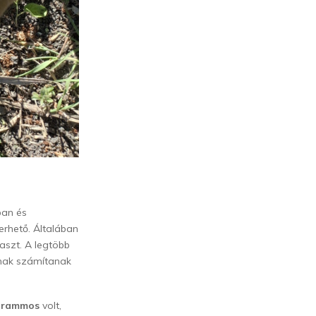
ban és
erhető. Általában
aszt. A legtöbb
alnak számítanak
ogrammos
volt,