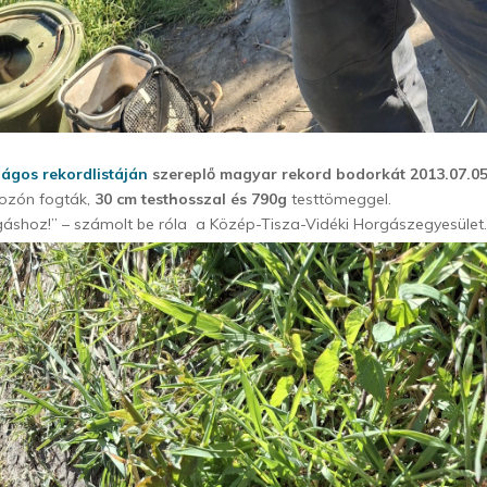
gos rekordlistáján
szereplő magyar rekord bodorkát 2013.07.05
rozón fogták,
30 cm testhosszal és 790g
testtömeggel.
gáshoz!” – számolt be róla a Közép-Tisza-Vidéki Horgászegyesület