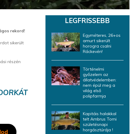
LEGFRISSEBB
ágos rekord!
Egyméteres, 26+os
amurt sikerült
dot sikerült
horogra csalni
Ráckevén!
ási részén
Történelmi
győzelem az
állatvédelemben:
nem épül meg a
ODORKÁT
világ első
polipfarmja
Kapitáis halakkal
telt Ambrus Tomi
születésnapi
horgásztúrája !
lod