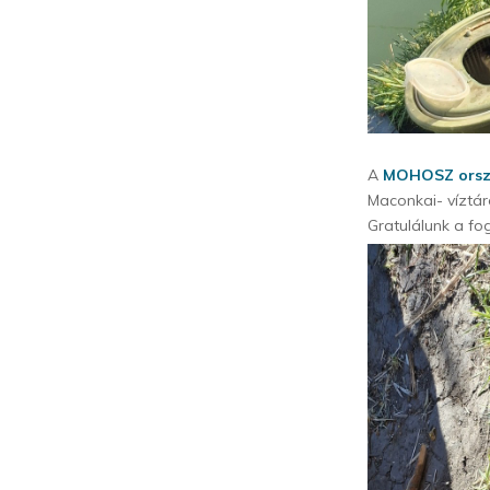
A
MOHOSZ orszá
Maconkai- víztá
Gratulálunk a fo