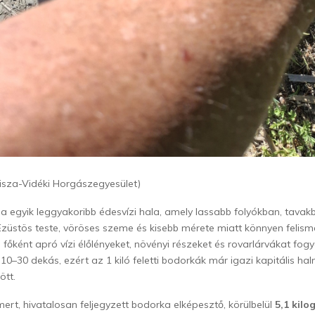
isza-Vidéki Horgászegyesület)
 egyik leggyakoribb édesvízi hala, amely lassabb folyókban, tavak
Ezüstös teste, vöröses szeme és kisebb mérete miatt könnyen felism
főként apró vízi élőlényeket, növényi részeket és rovarlárvákat fogy
 10–30 dekás, ezért az 1 kiló feletti bodorkák már igazi kapitális h
ött.
ert, hivatalosan feljegyzett bodorka elképesztő, körülbelül
5,1 kil