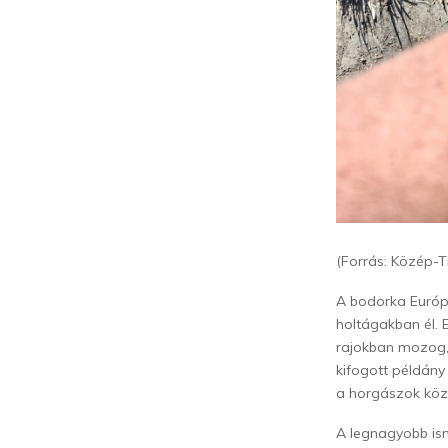
(Forrás: Közép-T
A
bodorka
Európa
holtágakban él. 
rajokban mozog, 
kifogott példány
a horgászok köz
A legnagyobb ism