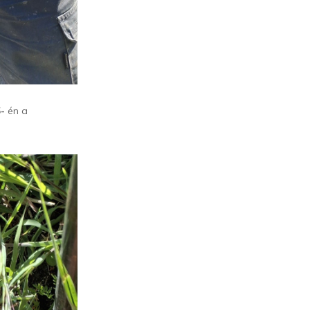
-
én a
.