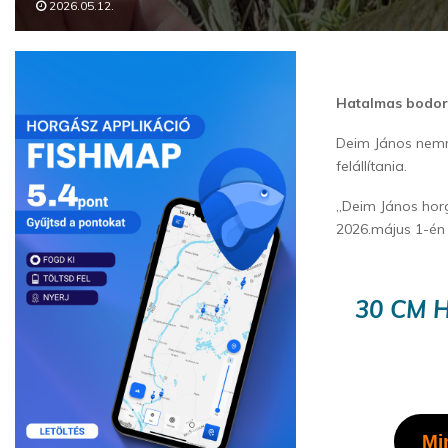
2026.05.12.
Hatalmas bodork
Deim János nemré
felállítania.
„Deim János hor
2026.május 1-én 
30 CM 
Mi