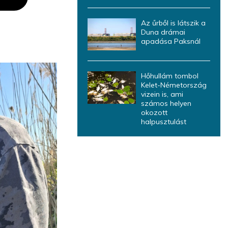
Az űrből is látszik a
Duna drámai
apadása Paksnál
Hőhullám tombol
Kelet-Németország
vizein is, ami
számos helyen
okozott
halpusztulást