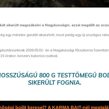
át sikerült megszákolni a Nagykunságin, ezzel megdőlt az orsz
g egy méretes gardát akasztott, most peidg egy új országos rekor
gásztársunknak 2026.05.01- én a Nagykunsági főcsatorna Szenttam
15 órakor, konzerv kukorica csalival,
HOSSZÚSÁGÚ 800 G TESTTÖMEGŰ B
SIKERÜLT FOGNIA.
nőségi bojlit keresel? A KARMA BAIT-nél megtalá