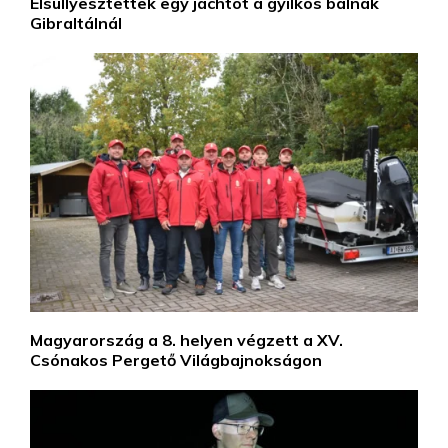
Elsüllyesztettek egy jachtot a gyilkos bálnák
Gibraltálnál
Magyarország a 8. helyen végzett a XV.
Csónakos Pergető Világbajnokságon