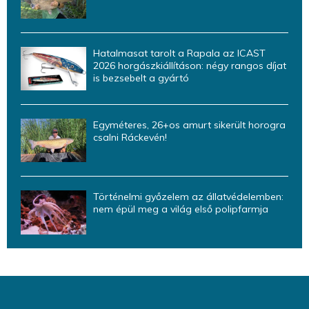
Hatalmasat tarolt a Rapala az ICAST
2026 horgászkiállításon: négy rangos díjat
is bezsebelt a gyártó
Egyméteres, 26+os amurt sikerült horogra
csalni Ráckevén!
Történelmi győzelem az állatvédelemben:
nem épül meg a világ első polipfarmja