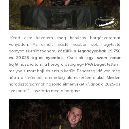
“Kedd este kezdtem meg behúzós horgászatomat
Fonyódon. Az elmúlt másfél napban sok nagytestű
pontyot sikerült fognom, közülük
a legnagyobbak 19.750
és 20.025 kg-ot nyomtak.
Csalinak
egy szem natúr
bojlit
használtam, a horogra pedig egy
PVA baget
tettem,
melybe zúzott bojli és szirup került. Rengeteg idő van még
hátra a túrámból, ami eddig álomszerűen alakul. Minden
horgásztársamnak hasonló élményeket kívánok a 2025-ös
szezonra!” – osztotta meg a horgász.