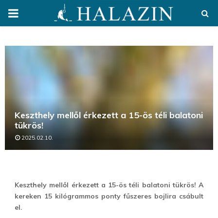
PRIMARY
MENU
Keszthely mellől érkezett a 15-ös téli balatoni
tükrös!
2025.02.10.
Keszthely mellől érkezett a 15-ös téli balatoni tükrös! A
kereken 15 kilógrammos ponty fűszeres bojlira csábult
el.