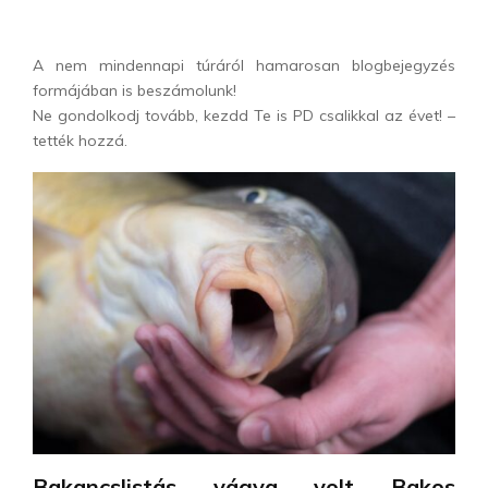
A nem mindennapi túráról hamarosan blogbejegyzés
formájában is beszámolunk!
Ne gondolkodj tovább, kezdd Te is PD csalikkal az évet! –
tették hozzá.
Bakancslistás vágya volt Bakos