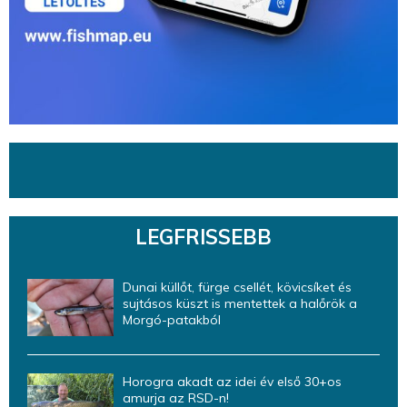
LEGFRISSEBB
Dunai küllőt, fürge csellét, kövicsíket és
sujtásos küszt is mentettek a halőrök a
Morgó-patakból
Horogra akadt az idei év első 30+os
amurja az RSD-n!