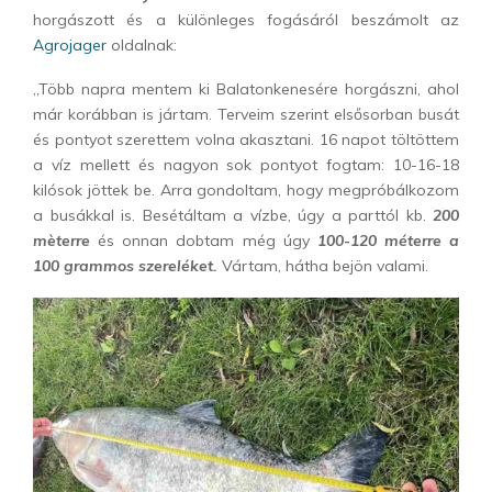
horgászott és a különleges fogásáról beszámolt az
Agrojager
oldalnak:
„Több napra mentem ki Balatonkenesére horgászni, ahol
már korábban is jártam. Terveim szerint elsősorban busát
és pontyot szerettem volna akasztani. 16 napot töltöttem
a víz mellett és nagyon sok pontyot fogtam: 10-16-18
kilósok jöttek be. Arra gondoltam, hogy megpróbálkozom
a busákkal is. Besétáltam a vízbe, úgy a parttól kb.
200
mèterre
és onnan dobtam még úgy
100-120 méterre a
100 grammos szereléket.
Vártam, hátha bejön valami.