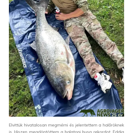
Elvittük hivatalosan megmérni és jelentettem a halőröknek
is. Hiszen megdöntöttem a balatoni busa rekordot. Eddig