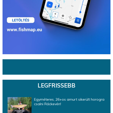
LEGFRISSEBB
Egyméteres, 26+os amurt sikerült horogra
csalni Ráckevén!