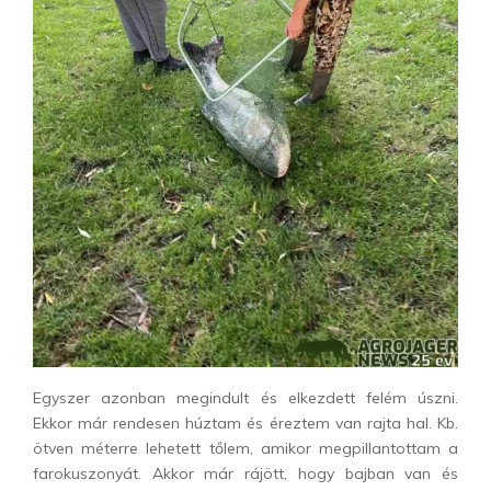
Egyszer azonban megindult és elkezdett felém úszni.
Ekkor már rendesen húztam és éreztem van rajta hal. Kb.
ötven méterre lehetett tőlem, amikor megpillantottam a
farokuszonyát. Akkor már rájött, hogy bajban van és