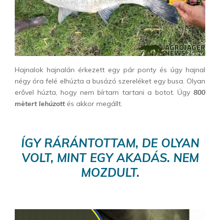
Hajnalok hajnalán érkezett egy pár ponty és úgy hajnal
négy óra felé elhúzta a busázó szereléket egy busa. Olyan
erővel húzta, hogy nem bírtam tartani a botot. Úgy
800
mètert lehúzott
és akkor megállt.
ÍGY RÁRÁNTOTTAM, DE OLYAN
VOLT, MINT EGY AKADÁS. NEM
MOZDULT.