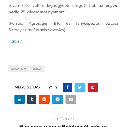
ötven kilós volt a legnagyobb kifogott hal, az
enyém
pedig 75 kilogramot nyomott.”
(Forrás: Agrojager, Írta és fényképezte: Sztasz
Sztanyiszlav Sztaniszlavovics)
Halazin
BALATON
BUSA
MEGOSZTÁS
0
ELŐZŐ CIKK
Elég nagy a baj a Balatonnál, már az