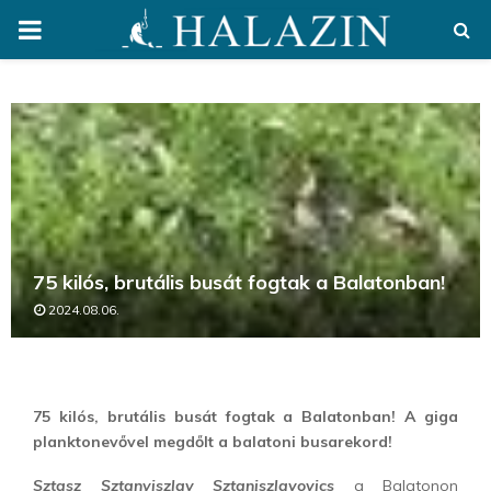
PRIMARY
MENU
75 kilós, brutális busát fogtak a Balatonban!
2024.08.06.
75 kilós, brutális busát fogtak a Balatonban! A giga
planktonevővel megdőlt a balatoni busarekord!
Sztasz Sztanyiszlav Sztaniszlavovics
a Balatonon