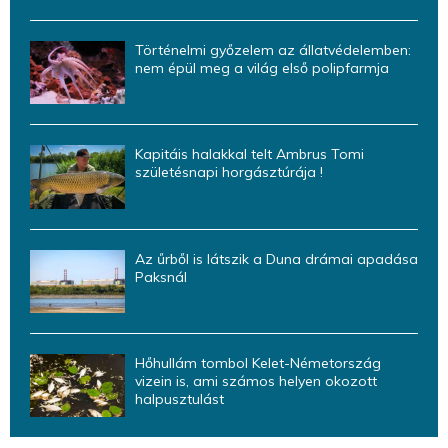
Történelmi győzelem az állatvédelemben:
nem épül meg a világ első polipfarmja
Kapitáis halakkal telt Ambrus Tomi
születésnapi horgásztúrája !
Az űrből is látszik a Duna drámai apadása
Paksnál
Hőhullám tombol Kelet-Németország
vizein is, ami számos helyen okozott
halpusztulást