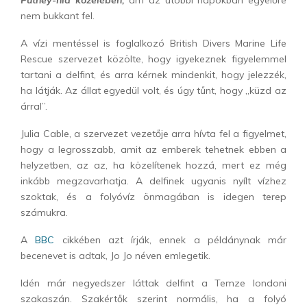
Putney-híd közelében,
ám az utóbbi napokban egyelőre
nem bukkant fel.
A vízi mentéssel is foglalkozó British Divers Marine Life
Rescue szervezet közölte, hogy igyekeznek figyelemmel
tartani a delfint, és arra kérnek mindenkit, hogy jelezzék,
ha látják. Az állat egyedül volt, és úgy tűnt, hogy „küzd az
árral”.
Julia Cable, a szervezet vezetője arra hívta fel a figyelmet,
hogy a legrosszabb, amit az emberek tehetnek ebben a
helyzetben, az az, ha közelítenek hozzá, mert ez még
inkább megzavarhatja. A delfinek ugyanis nyílt vízhez
szoktak, és a folyóvíz önmagában is idegen terep
számukra.
A
BBC
cikkében azt írják, ennek a példánynak már
becenevet is adtak, Jo Jo néven emlegetik.
Idén már negyedszer láttak delfint a Temze londoni
szakaszán. Szakértők szerint normális, ha a folyó