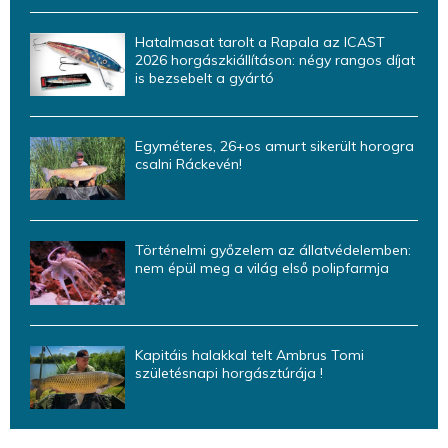
Hatalmasat tarolt a Rapala az ICAST
2026 horgászkiállításon: négy rangos díjat
is bezsebelt a gyártó
Egyméteres, 26+os amurt sikerült horogra
csalni Ráckevén!
Történelmi győzelem az állatvédelemben:
nem épül meg a világ első polipfarmja
Kapitáis halakkal telt Ambrus Tomi
születésnapi horgásztúrája !