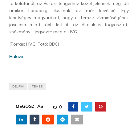
torkolatánál, az Északi-tengerhez közel jelennek meg, de
amikor Londonig elúsznak, az már kevésbé. Egy
lehetséges magyarázat, hogy a Temze vízminőségének
javulása miatt több lett itt az általuk is fogyasztott
zsákmány – jegyezte meg a HVG.
(Forrás: HVG, Fotó: BBC)
Halazin
DELFIN
TEMZE
MEGOSZTÁS
0