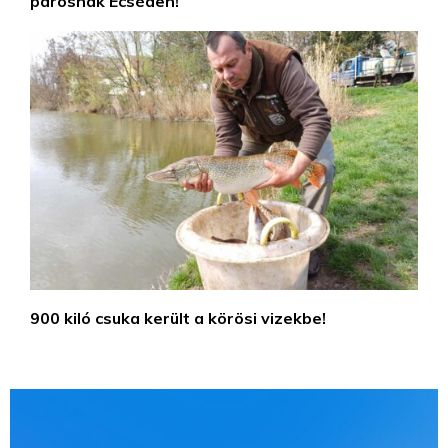
párosnak Ecséden!
900 kiló csuka került a körösi vizekbe!