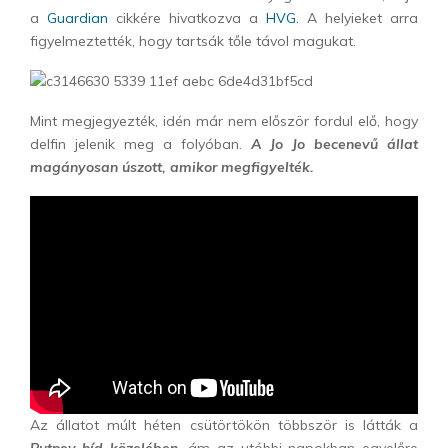
a
Guardian
cikkére hivatkozva a
HVG.
A helyieket arra
figyelmeztették, hogy tartsák tőle távol magukat.
Mint megjegyezték, idén már nem először fordul elő, hogy
delfin jelenik meg a folyóban.
A Jo Jo becenevű állat
magányosan úszott, amikor megfigyelték.
Az állatot múlt héten csütörtökön többször is látták a