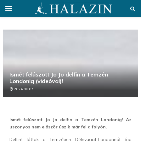
PRIMARY
MENU
Ismét felúszott Jo Jo delfin a Temzén
Londonig (videóval)!
2024.08.07.
Ismét felúszott Jo Jo delfin a Temzén Londonig! Az
uszonyos nem először úszik már fel a folyón.
Delfint láttak a Temzében Délnyugat-Londonnál, írja