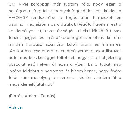
U.I.: Mivel korábban már tudtam róla, hogy ezen a
holtágon a 10 kg feletti pontyok fogását be lehet küldeni a
HECSMSZ rendszerébe, a fogás után természetesen
azonnal megnéztem az oldalukat. Régóta figyelem ezt a
kezdeményezést, hiszen év végén a beküldők között éves
területi jegyet és ajándékcsomagot sorsolnak ki, ami
minden horgász számára külön öröm és elismerés.
Amikor összevetettem az eredményemet a rekordlistával,
hatalmas büszkeséggel töltött el, hogy ez a hal jelenleg
abszolút első helyen áll ezen a vízen. Ez a tudat még
inkább feldobta a napomat, és bízom benne, hogy jövőre
talán rám mosolyog a szerencse, és én vehetem át a
megérdemelt jutalmat.”
(Forrás: Ambrus Tamás)
Halazin