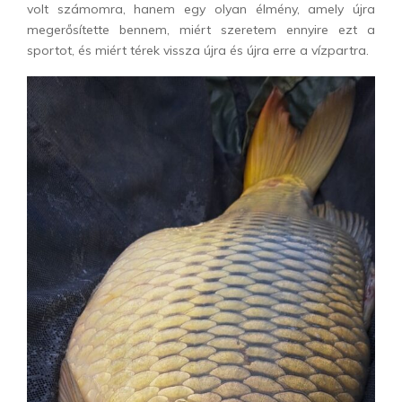
volt számomra, hanem egy olyan élmény, amely újra
megerősítette bennem, miért szeretem ennyire ezt a
sportot, és miért térek vissza újra és újra erre a vízpartra.