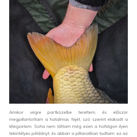
Amikor végre partközelbe tereltem, és először
megpillantottam a hatalmas fejét, szó szerint elakadt a
lélegzetem. Soha nem láttam még ezen a holtágon ilyen
tekintélyes példányt, és abban a pillanatban tudtam: ez az