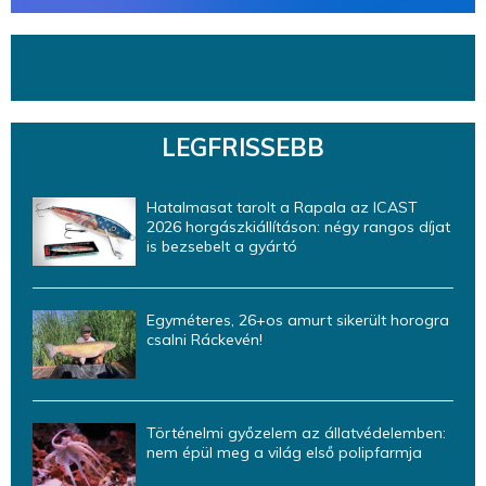
LEGFRISSEBB
Hatalmasat tarolt a Rapala az ICAST
2026 horgászkiállításon: négy rangos díjat
is bezsebelt a gyártó
Egyméteres, 26+os amurt sikerült horogra
csalni Ráckevén!
Történelmi győzelem az állatvédelemben:
nem épül meg a világ első polipfarmja