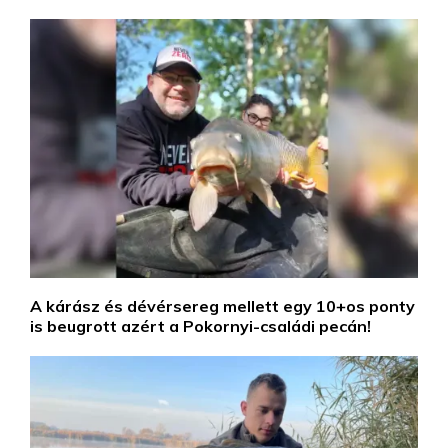
A kárász és dévérsereg mellett egy 10+os ponty
is beugrott azért a Pokornyi-családi pecán!