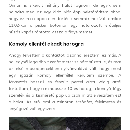
Onnan is sikerült néhány halat fognom, de egyik sem
haladta meg az egy kilót. Már épp beletörődtem abba,
hogy ezen a napon nem történik semmi rendkívüli, amikor
11:02-kor a picker botomon egy határozott, erőteljes
húzós kapás rántotta vissza a figyelmemet.
Komoly ellenfél akadt horogra
Ahogy felvettem a kontaktot, azonnal éreztem: ez más. A
hal egyből legalább tizenöt méter zsinórt húzott le, és már
az első másodpercekben nyilvánvalóvá vált, hogy most
egy igazán komoly ellenféllel kerültem szembe. A
fárasztás hosszú és feszült percei alatt végig attól
tartottam, hogy a mindössze 10-es horog, a könnyű, lágy
szerelék és a kisméretű pop up csali miatt elveszítem ezt
a halat. Az erő, ami a zsinóron érződött, félelmetes és
lenyűgöző volt egyszerre.