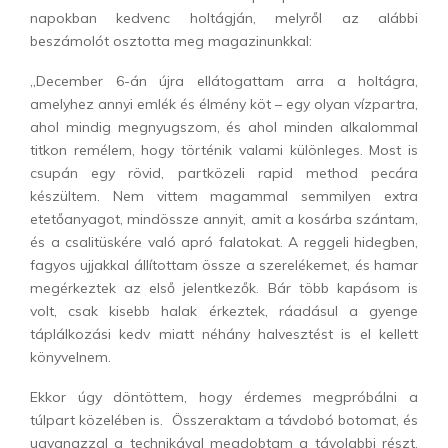
napokban kedvenc holtágján, melyről az alábbi
beszámolót osztotta meg magazinunkkal:
„December 6-án újra ellátogattam arra a holtágra,
amelyhez annyi emlék és élmény köt – egy olyan vízpartra,
ahol mindig megnyugszom, és ahol minden alkalommal
titkon remélem, hogy történik valami különleges. Most is
csupán egy rövid, partközeli rapid method pecára
készültem. Nem vittem magammal semmilyen extra
etetőanyagot, mindössze annyit, amit a kosárba szántam,
és a csalitüskére való apró falatokat. A reggeli hidegben,
fagyos ujjakkal állítottam össze a szerelékemet, és hamar
megérkeztek az első jelentkezők. Bár több kapásom is
volt, csak kisebb halak érkeztek, ráadásul a gyenge
táplálkozási kedv miatt néhány halvesztést is el kellett
könyvelnem.
Ekkor úgy döntöttem, hogy érdemes megpróbálni a
túlpart közelében is. Összeraktam a távdobó botomat, és
ugyanazzal a technikával megdobtam a távolabbi részt.