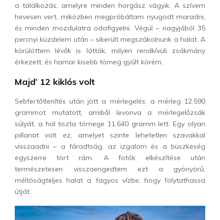
a találkozás, amelyre minden horgász vágyik. A szívem
hevesen vert, miközben megpróbáltam nyugodt maradni,
és minden mozdulatra odafigyelni. Végül – nagyjából 35
percnyi küzdelem után – sikerült megszákolnunk a halat. A
körülöttem lévők is látták, milyen rendkívüli zsákmány
érkezett, és hamar kisebb tömeg gyűlt körém.
Majd’ 12 kiklós volt
Sebfertőtlenítés után jött a mérlegelés: a mérleg 12.590
grammot mutatott, amiből levonva a mérlegelőzsák
súlyát, a hal tiszta tömege 11.640 gramm lett. Egy olyan
pillanat volt ez, amelyet szinte lehetetlen szavakkal
visszaadni – a fáradtság, az izgalom és a büszkeség
egyszerre tört rám. A fotók elkészítése után
természetesen visszaengedtem ezt a gyönyörű,
méltóságteljes halat a fagyos vízbe, hogy folytathassa
útját.