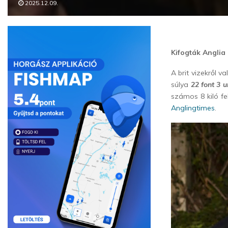
2025.12.09.
Kifogták Anglia
A brit vizekről 
súlya
22 font 3 u
számos 8 kiló fe
Anglingtimes
.