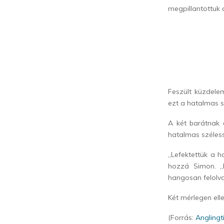
megpillantottuk 
Feszült küzdelem
ezt a hatalmas s
A két barátnak 
hatalmas széles
„Lefektettük a 
hozzá Simon. „
hangosan felolva
Két mérlegen elle
(Forrás:
Angling