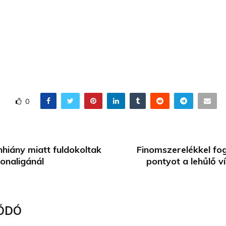
0
nhiány miatt fuldokoltak
Finomszerelékkel fo
tonaligánál
pontyot a lehűlő 
ÓDÓ