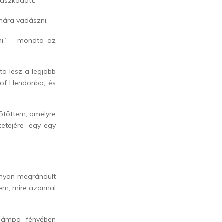
maszkodott.
rnára vadászni.
zni” – mondta az
zta lesz a legjobb
 of Hendonba, és
kötöttem, amelyre
etejére egy-egy
ványan megrándult
tem, mire azonnal
blámpa fényében