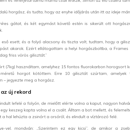
n és fehérjetartalmú márna csali létezik, Simon az élő csalira tá
alú horgász, és tudta, hogy az enyhe időjárás után itt az ideje má
híres gátat, és két egymást követő estén is sikerült ott horgás
k.
 eső esett, és a folyó alacsony és tiszta volt, tudtam, hogy a gilis
apást akarok. Ezért ellátogattam a helyi horgászboltba, a Frames
g friss vörös gilisztát.”
órt (7kg) használtam, amelyhez 15 fontos fluorokarbon horogsort 
 méretű horgot kötöttem. Erre 10 gilisztát szúrtam, amelyek t
em – jegyezte meg a horgász.
i az új rekord
ndult lefelé a folyón, de mielőtt elérte volna a kaput, nagyon hal
egy keszeg kapta volna el a csalit. Álltam a bot mellett, és felemel
a hal lehúzta a zsinórt a orsóról, és elindult a víztározó felé.
ve-vel, mondván: „Szerintem ez egy kicsi”, de amikor a zse