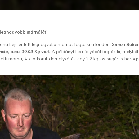
 legnagyobb márnáját!
valaha bejelentett legnagyobb márnát fogta ki a londoni
Simon Baker
ncia, azaz 10,09 Kg volt.
A példányt Lea folyóból fogták ki, melyből
letti márna, 4 kiló körüli domolykó és egy 2,2 kg-os sügér is horogr