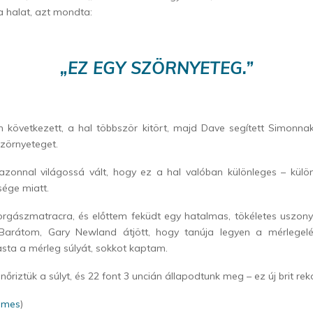
a halat, azt mondta:
„EZ EGY SZÖRNYETEG.”
 következett, a hal többször kitört, majd Dave segített Simonnak
zörnyeteget.
azonnal világossá vált, hogy ez a hal valóban különleges – kül
sége miatt.
horgászmatracra, és előttem feküdt egy hatalmas, tökéletes uszony
Barátom, Gary Newland átjött, hogy tanúja legyen a mérlegelé
sta a mérleg súlyát, sokkot kaptam.
nőriztük a súlyt, és 22 font 3 uncián állapodtunk meg – ez új brit rek
times
)