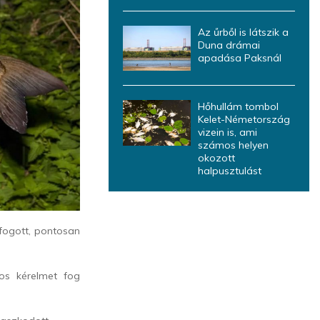
Az űrből is látszik a
Duna drámai
apadása Paksnál
Hőhullám tombol
Kelet-Németország
vizein is, ami
számos helyen
okozott
halpusztulást
fogott, pontosan
os kérelmet fog