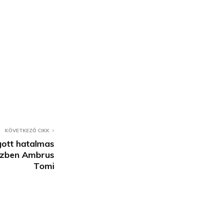
KÖVETKEZŐ CIKK
gott hatalmas
vízben Ambrus
Tomi