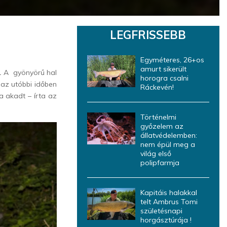
LEGFRISSEBB
Egyméteres, 26+os
amurt sikerült
.
A gyönyörű hal
horogra csalni
 az utóbbi időben
Ráckevén!
a akadt – írta az
Történelmi
győzelem az
állatvédelemben:
nem épül meg a
világ első
polipfarmja
Kapitáis halakkal
telt Ambrus Tomi
születésnapi
horgásztúrája !