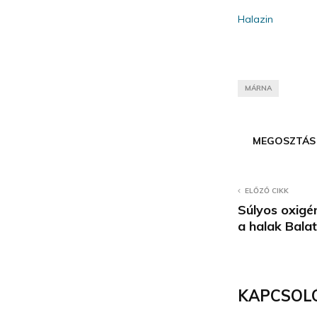
Halazin
MÁRNA
MEGOSZTÁS
ELŐZŐ CIKK
Súlyos oxigé
a halak Bala
KAPCSOL