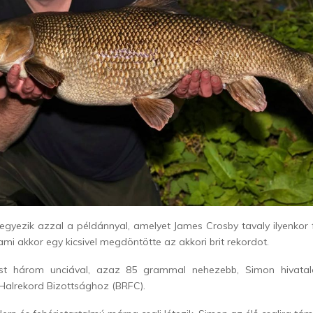
gyezik azzal a példánnyal, amelyet James Crosby tavaly ilyenkor 
ami akkor egy kicsivel megdöntötte az akkori brit rekordot.
st három unciával, azaz 85 grammal nehezebb, Simon hivatal
t Halrekord Bizottsághoz (BRFC).