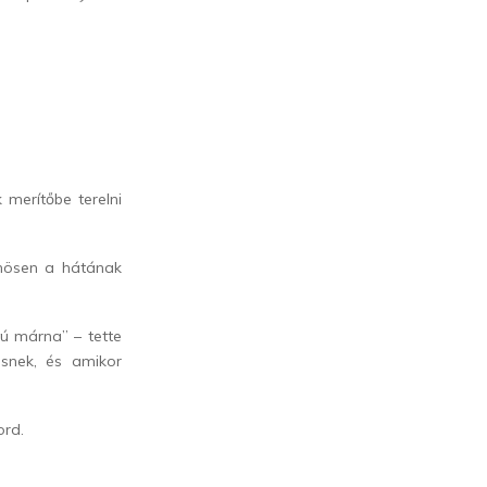
 merítőbe terelni
önösen a hátának
ú márna” – tette
snek, és amikor
ord.