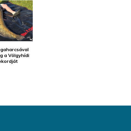
igaharcsával
g a Völgyhídi
ekordját