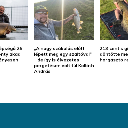
épségű 25
„A nagy szákolás előtt
213 centis g
ponty akad
lépett meg egy szaltóval”
döntötte me
ényesen
– de így is élvezetes
horgásztó r
pergetésen volt túl Kolláth
András