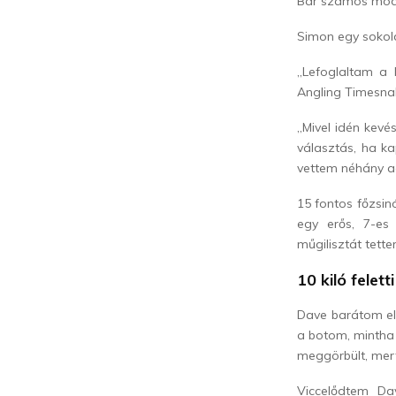
Bár számos moder
Simon egy sokold
„Lefoglaltam a 
Angling Timesna
„Mivel idén kevés
választás, ha k
vettem néhány ada
15 fontos főzsin
egy erős, 7-es
műgilisztát tett
10 kiló felett
Dave barátom eli
a botom, mintha 
meggörbült, mert 
Viccelődtem Da