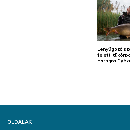
Lenyűgöző sz
feletti tükör
horogra Gyék
OLDALAK