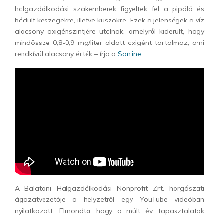
halgazdálkodási szakemberek figyeltek fel a pipáló és
bódult keszegekre, illetve küszökre. Ezek a jelenségek a víz
alacsony oxigénszintjére utalnak, amelyről kiderült, hogy
mindössze 0,8-0,9 mg/liter oldott oxigént tartalmaz, ami
rendkívül alacsony érték – írja a
Sonline
.
A Balatoni Halgazdálkodási Nonprofit Zrt. horgászati
ágazatvezetője a helyzetről egy YouTube videóban
nyilatkozott. Elmondta, hogy a múlt évi tapasztalatok