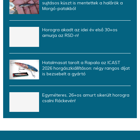
sujtásos küszt is mentettek a halőrök a
Morgó-patakból
Horogra akadt az idei év első 30+os
amurja az RSD-n!
Hatalmasat tarolt a Rapala az ICAST
2026 horgászkiállításon: négy rangos díjat
is bezsebelt a gyártó
Egyméteres, 26+os amurt sikerült horogra
csalni Ráckevén!