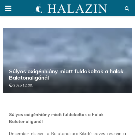
PRIMARY
MENU
Súlyos oxigénhiány miatt fuldokoltak a halak
Balatonaligánál
2025.12.09.
Súlyos oxigénhiány miatt fuldokoltak a halak
Balatonaligánál
December elsején a Balatonaligai Kikötő egyes részein a