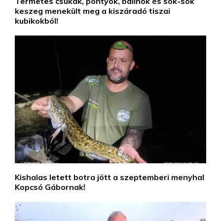
Termetes csukák, pontyok, balinok és sok-sok
keszeg menekült meg a kiszáradó tiszai
kubikokból!
Kishalas letett botra jött a szeptemberi menyhal
Kopcsó Gábornak!