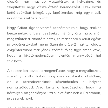
alapján már másnap visszatértek a helyszínre, és
telepítettek négy vízszellőztető berendezést. Ezek közül
kettő szökőkút jellegű, egy lapátkerekes, míg egy másik
injektoros szellőztető volt.
Nagy Gábor ágazatvezető beszámolt róla, hogy amikor
beüzemelték a berendezéseket, néhány óra múlva már
megszűntek a látható tünetek, és másnapra sikerült egész
jó oxigénértékeket mérni. Szerinte a 1,5-2 mg/liter oldott
oxigéntartalom már jónak számít, főleg figyelembe véve,
hogy a kikötőmedencében jelentős mennyiségű hal
található.
A szakember továbbá megemlítette, hogy a megváltozott
szélirány miatt a halállomány kissé csökkent a kikötőben,
de a berendezéseknek köszönhetően a helyzet
normalizálódott. Arra kérte a horgászokat, hogy ha
bármilyen oxigénhiányra utaló jelet észlelnek a Balatonon,
jelezzenek nekik.
Az oxigénszint figyelemmel kísérése és a megfelelő