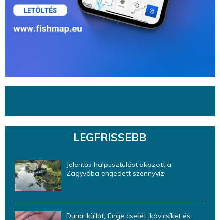
LEGFRISSEBB
Jelentős halpusztulást okozott a
Zagyvába engedett szennyvíz
Dunai küllőt, fürge csellét, kövicsíket és