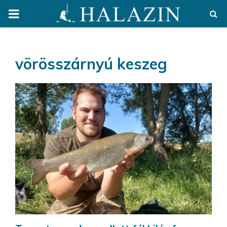
PRIMARY
MENU
vörösszárnyú keszeg