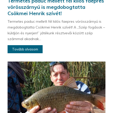
Termetes paduc mellett fél kilós faepres
vörösszárnyú is megdobogtatta
Csökmei Henrik szívét!
Termetes paduc mellett fél kilós faepres vörösszárnyú is
megdobogtatta Csökmei Henrik szívét! A „Szép fogások –
küldjön és nyerjen!” játékunk résztvevői között szép
számmal akadnak...
Tovább olvasom