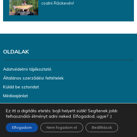
csalni Ráckevén!
OLDALAK
Adatvédelmi tájékoztató
Általános szerződési feltételek
Küldd be sztoridat
Médiaajánlat
Ez itt a digitális etetés: bojli helyett sütik! Segítenek jobb
felhasználói élményt adni neked. Elfogadod, ugye? :)
Elfogadom
Nem fogadom el
Beállítások
@2023 - halazin.hu. Minden jog fenntartva.