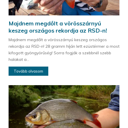
Majdnem megdőlt a vörösszárnyú
keszeg országos rekordja az RSD-n!
Majdnem megdőlt a vörösszárnyú keszeg országos
rekordja az RSD-n! 28 gramm híján lett ezüstérmer a most
kifogott gyöngyörűség! Sorra fogják a szebbnél szebb
halakat a...
Tovább olvasom