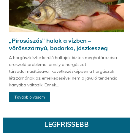
„Pirosúszós” halak a vízben –
vörösszárnyú, bodorka, jászkeszeg
A horgászkézbe kerülő halfajok biztos meghatározása
örökzöld probléma, amely a horgászat
társadalmasításával, következésképpen a horgászok
létszámának az emelkedésével nem a javuló tendencia
irányába változik. Ennek...
Tovább olvasom
LEGFRISSEBB