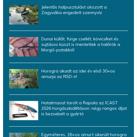
Jelentős halpusztulást okozott a
Zagyvába engedett szennyvíz
Dunai küllőt, fürge csellét, kövicsíket és
sujtásos küszt is mentettek a halőrök a
Morgó-patakból
Horogra akadt az idei év első 30+os
amurja az RSD-n!
Hatalmasat tarolt a Rapala az ICAST
2026 horgászkiállításon: négy rangos díjat
is bezsebelt a gyártó
Egyméteres, 26+os amurt sikerült horogra