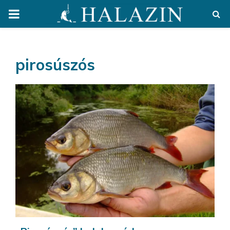
PRIMARY
MENU
pirosúszós