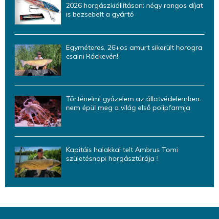
2026 horgászkiállításon: négy rangos díjat
is bezsebelt a gyártó
Egyméteres, 26+os amurt sikerült horogra
csalni Ráckevén!
Történelmi győzelem az állatvédelemben:
nem épül meg a világ első polipfarmja
Kapitáis halakkal telt Ambrus Tomi
születésnapi horgásztúrája !