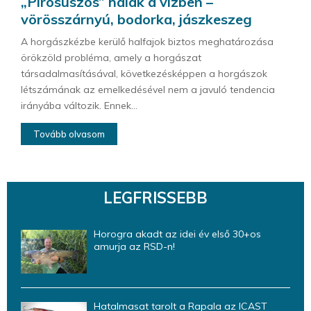
„Pirosúszós” halak a vízben –
vörösszárnyú, bodorka, jászkeszeg
A horgászkézbe kerülő halfajok biztos meghatározása
örökzöld probléma, amely a horgászat
társadalmasításával, következésképpen a horgászok
létszámának az emelkedésével nem a javuló tendencia
irányába változik. Ennek...
Tovább olvasom
LEGFRISSEBB
Horogra akadt az idei év első 30+os
amurja az RSD-n!
Hatalmasat tarolt a Rapala az ICAST