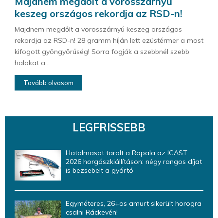
Majdnem megdőlt a vörösszárnyú
keszeg országos rekordja az RSD-n!
Majdnem megdőlt a vörösszárnyú keszeg országos
rekordja az RSD-n! 28 gramm híján lett ezüstérmer a most
kifogott gyöngyörűség! Sorra fogják a szebbnél szebb
halakat a...
Tovább olvasom
LEGFRISSEBB
Hatalmasat tarolt a Rapala az ICAST
2026 horgászkiállításon: négy rangos díjat
is bezsebelt a gyártó
Egyméteres, 26+os amurt sikerült horogra
csalni Ráckevén!