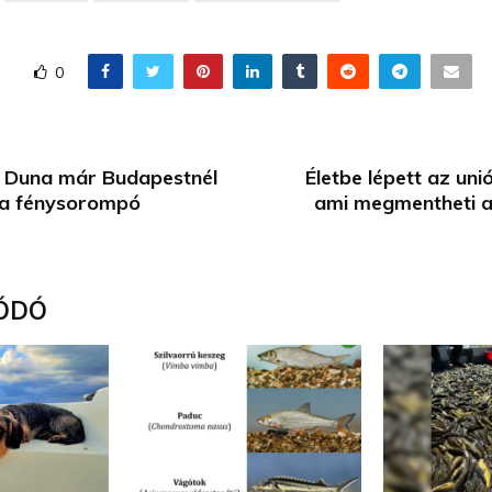
0
a Duna már Budapestnél
Életbe lépett az uni
 a fénysorompó
ami megmentheti a
ÓDÓ