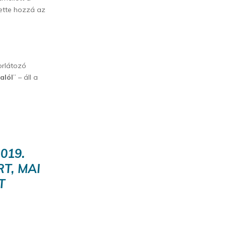
 tette hozzá az
orlátozó
alól
” – áll a
019.
T, MAI
T