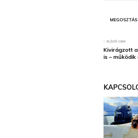
MEGOSZTÁS
ELŐZŐ CIKK
Kivirágzott 
is – működik
KAPCSOL