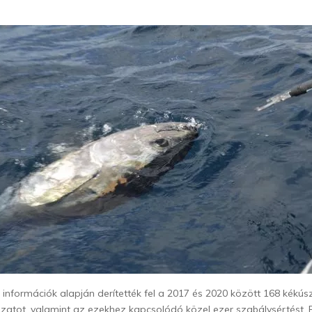
 információk alapján derítették fel a 2017 és 2020 között 168 kékús
ozatot, valamint az ezekhez kapcsolódó közel ezer szabálysértést. 