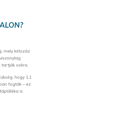
HALON?
j, mely kétszáz
viszonylag
 tartják sokra.
zükség, hogy 1,1
kban fogták – ez
ápláléka is.