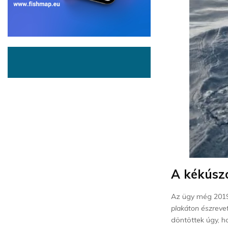
A kékúszó
Az ügy még 2019 
plakáton észreve
döntöttek úgy, h