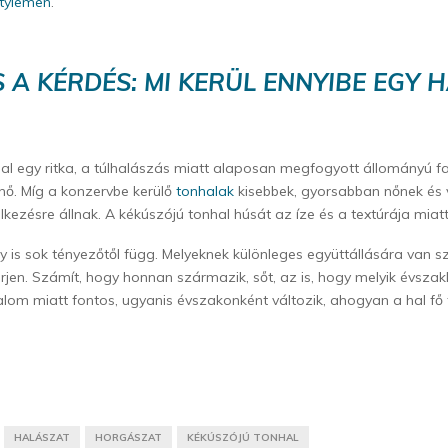
stylemen
.
 A KÉRDÉS: MI KERÜL ENNYIBE EGY 
al egy ritka, a túlhalászás miatt alaposan megfogyott állományú fa
gnő. Míg a konzervbe kerülő
tonhalak
kisebbek, gyorsabban nőnek és 
kezésre állnak. A kékúszójú tonhal húsát az íze és a textúrája miatt
gy is sok tényezőtől függ. Melyeknek különleges együttállására van s
 érjen. Számít, hogy honnan származik, sőt, az is, hogy melyik évsza
talom miatt fontos, ugyanis évszakonként változik, ahogyan a hal fő t
HALÁSZAT
HORGÁSZAT
KÉKÚSZÓJÚ TONHAL