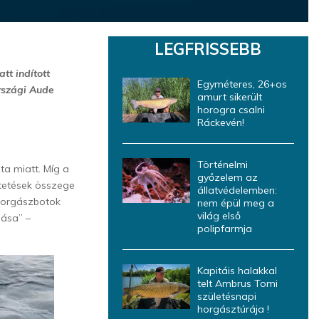
LEGFRISSEBB
tt indított
Egyméteres, 26+os
rszági Aude
amurt sikerült
horogra csalni
Ráckevén!
Történelmi
ata miatt. Míg a
győzelem az
ntetések összege
állatvédelemben:
 horgászbotok
nem épül meg a
világ első
nása” –
polipfarmja
Kapitáis halakkal
telt Ambrus Tomi
születésnapi
horgásztúrája !