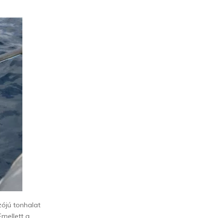
zójú tonhalat
Emellett a