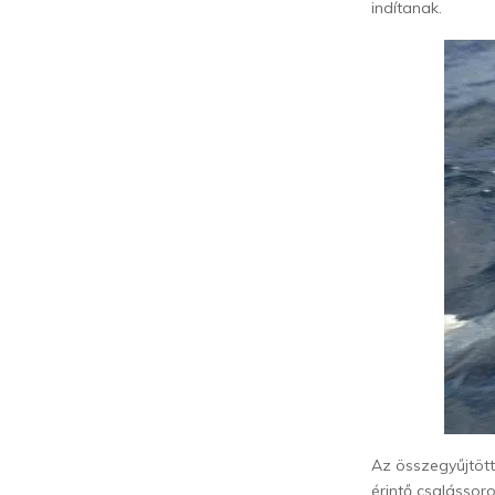
indítanak.
Az összegyűjtött
érintő csalássor