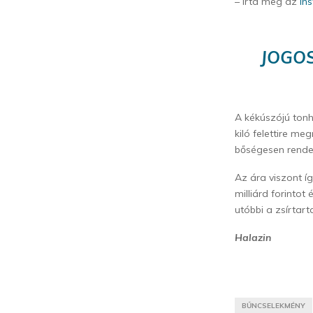
– írta meg az
In
JOGOS
A kékúszójú tonh
kiló felettire me
bőségesen rendel
Az ára viszont í
milliárd forintot
utóbbi a zsírtar
Halazin
BŰNCSELEKMÉNY