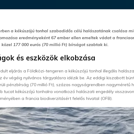
rben a kékúszójú tonhal szabadidős célú halászatának csalása mia
mozása eredményeként 67 ember ellen emeltek vádat a franciao
 közel 177 000 eurós (70 millió Ft) bírságot szabtak ki.
ágok és eszközök elkobzása
ndult eljárás a Földközi-tengeren a kékúszójú tonhal illegális halász
az év végéig nyilvános tárgyalásra idézik be. Az eddigi kiszabott bü
rüli pénzbírság (70 millió Ft), százas nagyságrendben nagyméretű
b tucat kékúszójú tonhalra vonatkozó halászati engedély visszavo
ményében a francia biodiverzitásért felelős hivatal (OFB).