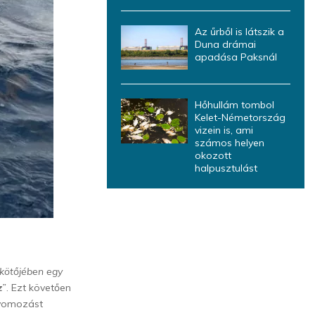
Az űrből is látszik a
Duna drámai
apadása Paksnál
Hőhullám tombol
Kelet-Németország
vizein is, ami
számos helyen
okozott
halpusztulást
kötőjében egy
z
”
. Ezt követően
nyomozást