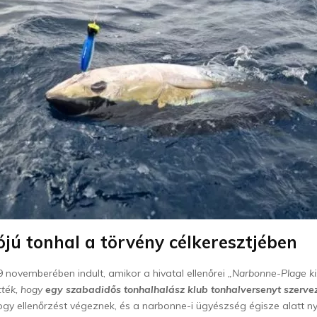
jú tonhal a törvény célkeresztjében
novemberében indult, amikor a hivatal ellenőrei
„Narbonne-Plage ki
tték, hogy
egy szabadidős tonhalhalász klub tonhalversenyt szerve
ogy ellenőrzést végeznek, és a narbonne-i ügyészség égisze alatt 