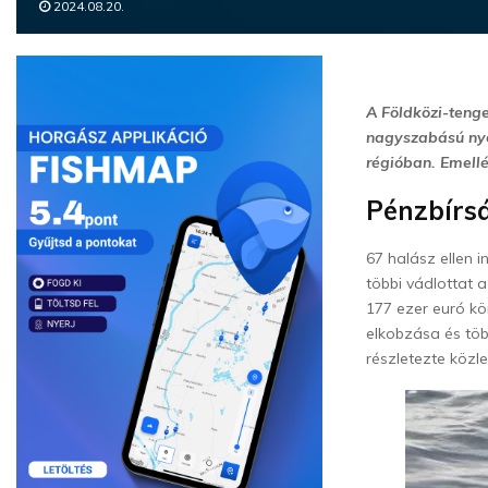
2024.08.20.
A Földközi-tenge
nagyszabású nyo
régióban. Emellé
Pénzbírs
67 halász ellen i
többi vádlottat 
177 ezer euró kö
elkobzása és töb
részletezte közle