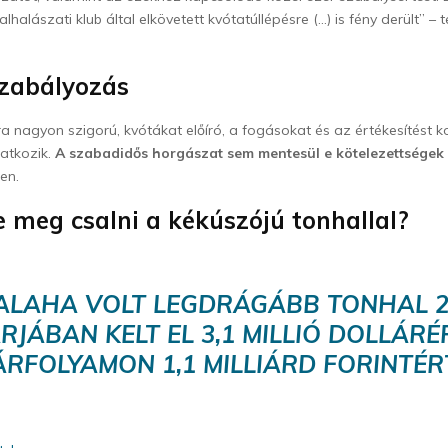
halászati klub által elkövetett kvótatúllépésre (…) is fény derült” –
szabályozás
ra nagyon szigorú, kvótákat előíró, a fogásokat és az értékesítést k
atkozik.
A szabadidős horgászat sem mentesül e kötelezettségek 
en.
e meg csalni a kékúszójú tonhallal?
ALAHA VOLT LEGDRÁGÁBB TONHAL 2
RJÁBAN KELT EL 3,1 MILLIÓ DOLLÁRÉR
ÁRFOLYAMON 1,1 MILLIÁRD FORINTÉR