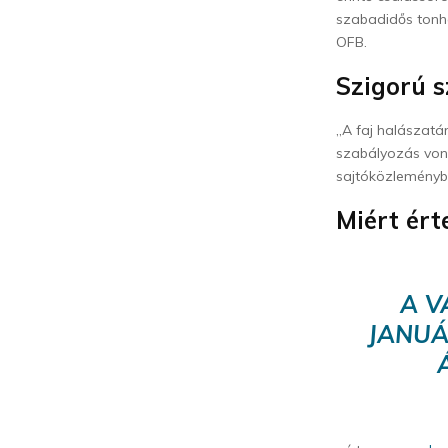
szabadidős tonhal
OFB.
Szigorú 
„A faj halászatá
szabályozás von
sajtóközleményb
Miért ért
A V
JANUÁ