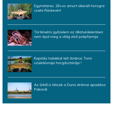
Egyméteres, 26+os amurt sikerült horogra
csalni Ráckevén!
Történelmi győzelem az állatvédelemben:
nem épül meg a világ első polipfarmja
Kapitáis halakkal telt Ambrus Tomi
születésnapi horgásztúrája !
Az űrből is látszik a Duna drámai apadása
Paksnál