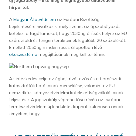
új jogszabály – írta meg a legnagyobb állatvédelmi
hírportál.
A
Magyar Állatvédelem
az Európai Bizottság
bejelentésére hivatkozik, mely szerint az új szabályozás
kötelezi a tagállamokat, hogy 2030-ig állítsák helyre az EU
szárazföldi és tengeri területeinek legalább 20 százalékát.
Emellett 2050-ig minden rossz állapotban lévő
ökoszisztéma
megújításának meg kell történnie.
Az intézkedés célja az éghajlatváltozás és a természeti
katasztrófák hatásainak mérséklése, valamint az EU
nemzetközi környezetvédelmi kötelezettségvállalásainak
teljesítése. A jogszabály végrehajtása révén az európai
természetvédelem új lendületet kaphat, különösen annak
fényében, hogy