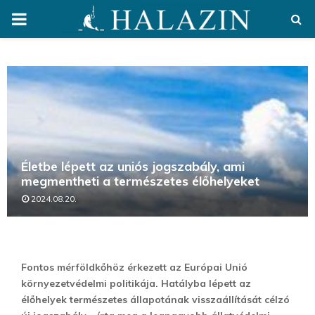
PRIMARY
MENU
Életbe lépett az uniós jogszabály, ami
megmentheti a természetes élőhelyeket
2024.08.20.
Fontos mérföldkőhöz érkezett az Európai Unió
környezetvédelmi politikája. Hatályba lépett az
élőhelyek természetes állapotának visszaállítását célzó