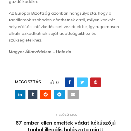
gazdálkodókra.
Az Európai Bizottság azonban hangsúlyozta, hogy a
tagállamok szabadon dönthetnek arról, milyen konkrét
helyreállítási intézkedéseket vezetnek be, így rugalmasan
alkalmazkodhatnak saját adottságaikhoz és
szükségleteikhez.
Magyar Állatvédelem – Halazin
MEGOSZTÁS
0
ELŐZŐ CIKK
67 ember ellen emeltek vádat kékúszójú
tonhal illegális halászata miatt