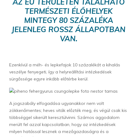
AZ EU TERÜLETÉN TALÁLHATÓ
TERMÉSZETI ÉLŐHELYEK
MINTEGY 80 SZÁZALÉKA
JELENLEG ROSSZ ÁLLAPOTBAN
VAN.
Ezenkívül a méh- és lepkefajok 10 százalékát a kihalás
veszélye fenyegeti, így a helyreállítási intézkedések
sürgőssége egyre inkább előtérbe kerül.
A jogszabály elfogadása ugyanakkor nem volt
zökkenőmentes; heves viták előzték meg, és végül csak kis
többséggel sikerült keresztülvinni. Számos aggodalom
merült fel azzal kapcsolatban, hogy az intézkedések
milyen hatással lesznek a mezőgazdaságra és a