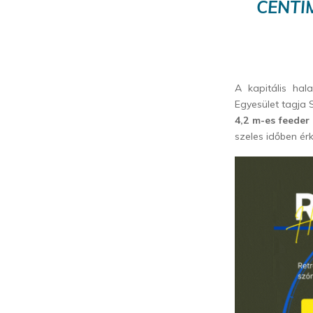
CENTI
A kapitális hal
Egyesület tagja 
4,2 m-es feeder
szeles időben ér