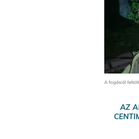
A fogásról feltö
AZ A
CENTI