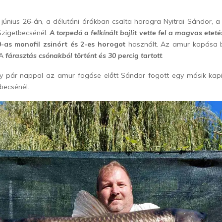
t június 26-án, a délutáni órákban csalta horogra Nyitrai Sándor, 
Szigetbecsénél.
A torpedó a felkínált bojlit vette fel a magvas eteté
0-as monofil zsinórt és 2-es horogot
használt. Az amur kapása bo
 A
fárasztás csónakból történt és 30 percig tartott
.
y pár nappal az amur fogáse előtt Sándor fogott egy másik kapitá
becsénél.