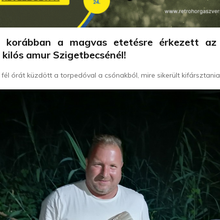
l korábban a magvas etetésre érkezett az
 kilós amur Szigetbecsénél!
 fél órát küzdött a torpedóval a csónakból, mire sikerült kifársztania