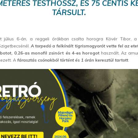
MÉTERES TESTHOSSZ, ÉS 75 CENTIS K
TÁRSULT.
at július 6-án, a reggeli órákban csalta horogra Kövér Tibor,
Szigetbecsénél.
A torpedó a felkínált tigrismogyorót vette fel az ete
 botot, 0.26-as monofil zsinórt és 4-es horogot
használt. Az amu
kezett. A
fárasztás csónakból történt és 1 órán keresztül tartott
.