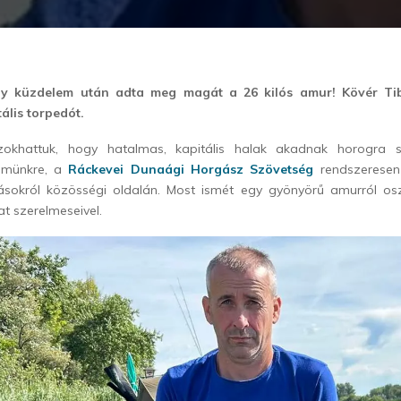
y küzdelem után adta meg magát a 26 kilós amur! Kövér Tib
tális torpedót.
khattuk, hogy hatalmas, kapitális halak akadnak horogra 
ömünkre, a
Ráckevei Dunaági Horgász Szövetség
rendszeresen
ásokról közösségi oldalán. Most ismét egy gyönyörű amurról os
t szerelmeseivel.