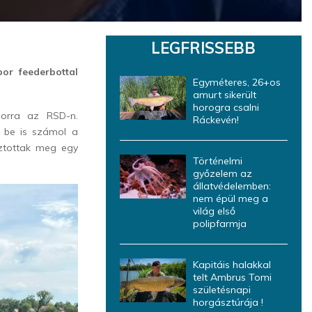
LEGFRISSEBB
or feederbottal
Egyméteres, 26+os
amurt sikerült
horogra csalni
sorra az RSD-n.
Ráckevén!
 be is számol a
ztottak meg egy
Történelmi
győzelem az
állatvédelemben:
nem épül meg a
világ első
polipfarmja
Kapitáis halakkal
telt Ambrus Tomi
születésnapi
horgásztúrája !