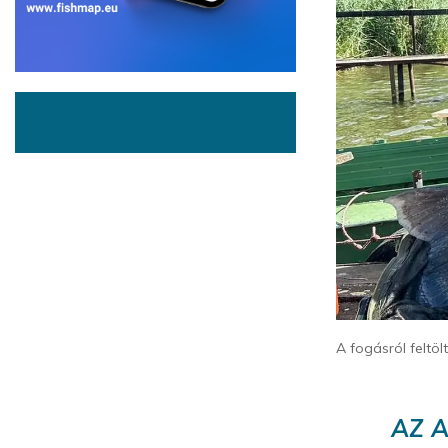
A fogásról feltö
AZ A