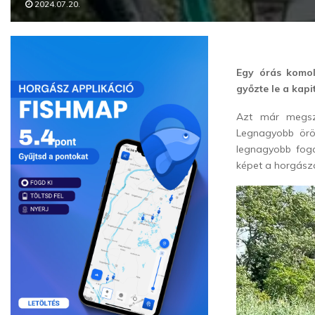
2024.07.20.
Egy órás komol
győzte le a kapi
Azt már megszo
Legnagyobb ör
legnagyobb fog
képet a horgásza