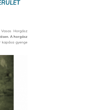
ERÜLET
 a Vasas Horgász
tésen.
A horgász
r kapása gyenge