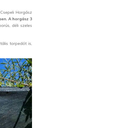
a Csepeli Horgász
sen.
A horgász 3
rús, déli szeles
lis torpedót is,