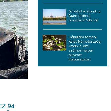
Az űrből is látszik a
Duna drámai
apadása Paksnál
Hőhullám tombol
Kelet-Németország
vizein is, ami
számos helyen
okozott
halpusztulást
EZ 94