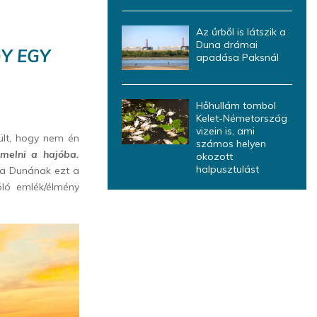
Az űrből is látszik a
Duna drámai
Y EGY
apadása Paksnál
Hőhullám tombol
Kelet-Németország
vizein is, ami
ült, hogy nem én
számos helyen
emelni a hajóba.
okozott
halpusztulást
k a Dunának ezt a
óló emlék/élmény