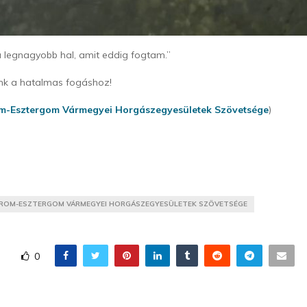
 legnagyobb hal, amit eddig fogtam.”
unk a hatalmas fogáshoz!
-Esztergom Vármegyei Horgászegyesületek Szövetsége
)
ROM-ESZTERGOM VÁRMEGYEI HORGÁSZEGYESÜLETEK SZÖVETSÉGE
0