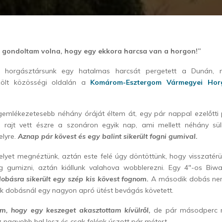
gondoltam volna, hogy egy ekkora harcsa van a horgon!”
 horgásztársunk egy hatalmas harcsát pergetett a Dunán, me
ölt közösségi oldalán a
Komárom-Esztergom Vármegyei Horg
egemlékezetesebb néhány óráját éltem át, egy pár nappal ezelőtti 
 rajt vett észre a szonáron egyik nap, ami mellett néhány süllő
elyre.
Aznap pár kövest és egy balint sikerült fogni gumival.
elyet megnéztünk, aztán este felé úgy döntöttünk, hogy visszatérü
tig gumizni, aztán kiállunk valahova wobblerezni. Egy 4″-os Biw
dobásra sikerült egy szép kis kövest fognom.
A második dobás nem
k dobásnál egy nagyon apró ütést bevágás követett.
tem, hogy egy keszeget akasztottam kívülről,
de pár másodperc m
 nagyobb hal lesz és csak felénk úszott pár métert.