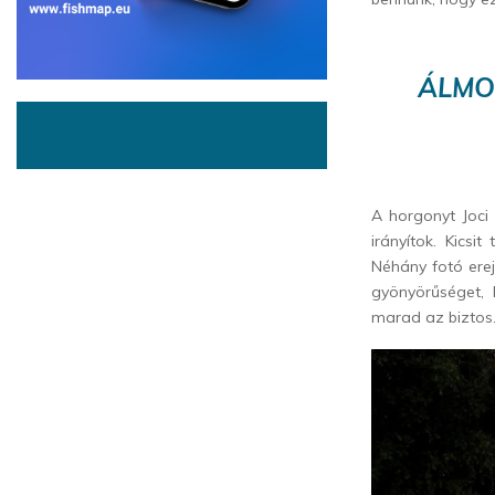
ÁLMO
A horgonyt Joci
irányítok. Kicsi
Néhány fotó erej
gyönyörűséget, 
marad az biztos