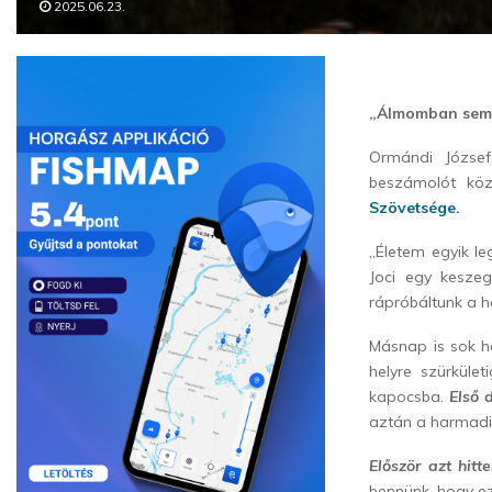
2025.06.23.
„Álmomban sem 
Ormándi József
beszámolót köz
Szövetsége.
„Életem egyik l
Joci egy keszeg
rápróbáltunk a h
Másnap is sok h
helyre szürküle
kapocsba.
Első 
aztán a harmadi
Először azt hit
bennünk, hogy ez