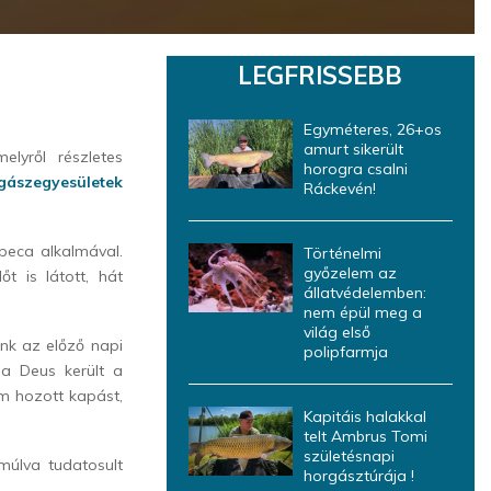
LEGFRISSEBB
Egyméteres, 26+os
amurt sikerült
lyről részletes
horogra csalni
ászegyesületek
Ráckevén!
peca alkalmával.
Történelmi
győzelem az
t is látott, hát
állatvédelemben:
nem épül meg a
világ első
nk az előző napi
polipfarmja
aa Deus került a
 hozott kapást,
Kapitáis halakkal
telt Ambrus Tomi
születésnapi
úlva tudatosult
horgásztúrája !