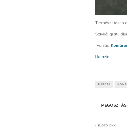
Természetesen a
Szívből gratulál
(Forrás:
Komárom
Halazin
HARCSA
KOMÁ
MEGOSZTÁS
ELŐZŐ CIKK