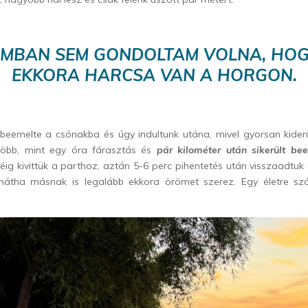
MBAN SEM GONDOLTAM VOLNA, HOG
EKKORA HARCSA VAN A HORGON.
 beemelte a csónakba és úgy indultunk utána, mivel gyorsan kider
t több, mint egy óra fárasztás és
pár kilométer után sikerült be
éig kivittük a parthoz, aztán 5-6 perc pihentetés után visszaadtu
hátha másnak is legalább ekkora örömet szerez. Egy életre sz
.