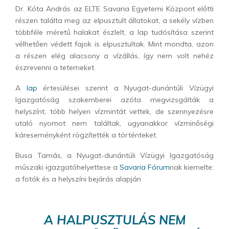
Dr. Kóta András az ELTE Savaria Egyetemi Központ előtti
részen találta meg az elpusztult állatokat, a sekély vízben
többféle méretű halakat észlelt, a lap tudósítása szerint
vélhetően védett fajok is elpusztultak. Mint mondta, azon
a részen elég alacsony a vízállás, így nem volt nehéz
észrevenni a tetemeket.
A
lap
értesülései szerint a Nyugat-dunántúli Vízügyi
Igazgatóság szakemberei azóta megvizsgálták a
helyszínt, több helyen vízmintát vettek, de szennyezésre
utaló nyomot nem találtak, ugyanakkor vízminőségi
káreseményként rögzítették a történteket.
Busa Tamás, a Nyugat-dunántúli Vízügyi Igazgatóság
műszaki igazgatóhelyettese a
Savaria Fórum
nak kiemelte:
a fotók és a helyszíni bejárás alapján
A HALPUSZTULÁS NEM