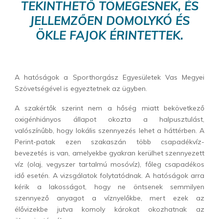
TEKINTHETŐ TÖMEGESNEK, ÉS
JELLEMZŐEN DOMOLYKÓ ÉS
ÖKLE FAJOK ÉRINTETTEK.
A hatóságok a Sporthorgász Egyesületek Vas Megyei
Szövetségével is egyeztetnek az ügyben.
A szakértők szerint nem a hőség miatt bekövetkező
oxigénhiányos állapot okozta a halpusztulást,
valószínűbb, hogy lokális szennyezés lehet a háttérben. A
Perint-patak ezen szakaszán több csapadékvíz-
bevezetés is van, amelyekbe gyakran kerülhet szennyezett
víz (olaj, vegyszer tartalmú mosóvíz), főleg csapadékos
idő esetén. A vizsgálatok folytatódnak. A hatóságok arra
kérik a lakosságot, hogy ne öntsenek semmilyen
szennyező anyagot a víznyelőkbe, mert ezek az
élővizekbe jutva komoly károkat okozhatnak az