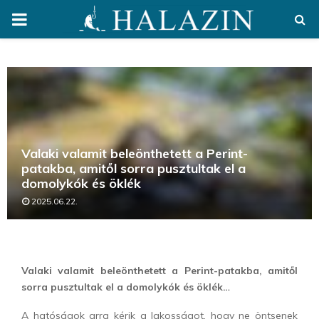
PRIMARY
MENU
Valaki valamit beleönthetett a Perint-
patakba, amitől sorra pusztultak el a
domolykók és öklék
2025.06.22.
Valaki valamit beleönthetett a Perint-patakba, amitől
sorra pusztultak el a domolykók és öklék…
A hatóságok arra kérik a lakosságot, hogy ne öntsenek