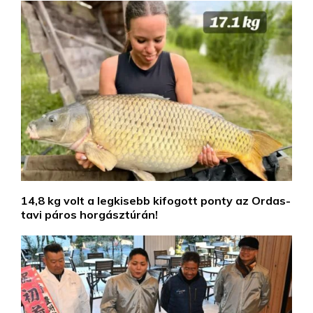
14,8 kg volt a legkisebb kifogott ponty az Ordas-
tavi páros horgásztúrán!