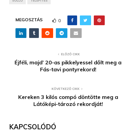
SÜLLŐ
TELEPÍTÉS
MEGOSZTÁS
0
ELŐZŐ CIKK
Éjféli, majd’ 20-as pikkelyessel dőlt meg a
Fás-tavi pontyrekord!
KÖVETKEZŐ CIKK
Kereken 3 kilós compó döntötte meg a
Látóképi-tározó rekordját!
KAPCSOLÓDÓ