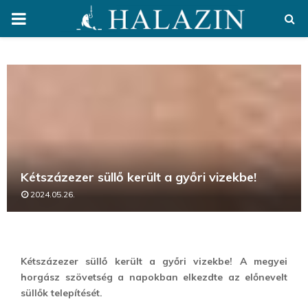
PRIMARY
MENU
Kétszázezer süllő került a győri vizekbe!
2024.05.26.
Kétszázezer süllő került a győri vizekbe! A megyei
horgász szövetség a napokban elkezdte az előnevelt
süllők telepítését.