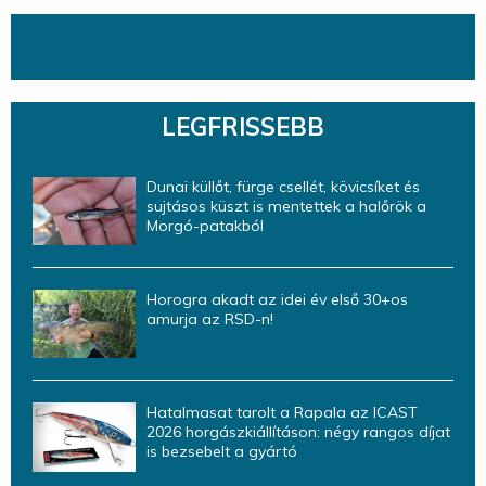
LEGFRISSEBB
Dunai küllőt, fürge csellét, kövicsíket és
sujtásos küszt is mentettek a halőrök a
Morgó-patakból
Horogra akadt az idei év első 30+os
amurja az RSD-n!
Hatalmasat tarolt a Rapala az ICAST
2026 horgászkiállításon: négy rangos díjat
is bezsebelt a gyártó