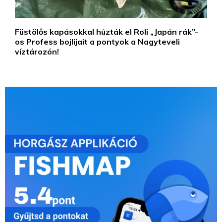
Füstölős kapásokkal húzták el Roli „Japán rák”-
os Profess bojlijait a pontyok a Nagyteveli
víztározón!