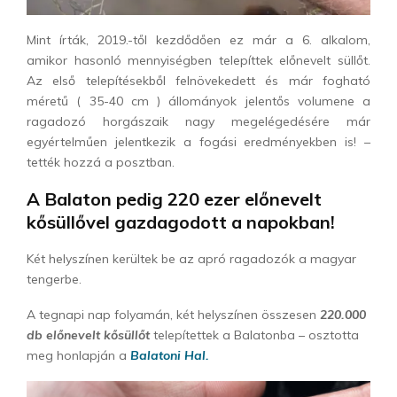
Mint írták, 2019.-től kezdődően ez már a 6. alkalom,
amikor hasonló mennyiségben telepíttek előnevelt süllőt.
Az első telepítésekből felnövekedett és már fogható
méretű ( 35-40 cm ) állományok jelentős volumene a
ragadozó horgászaik nagy megelégedésére már
egyértelműen jelentkezik a fogási eredményekben is! –
tették hozzá a posztban.
A Balaton pedig 220 ezer előnevelt
kősüllővel gazdagodott a napokban!
Két helyszínen kerültek be az apró ragadozók a magyar
tengerbe.
A tegnapi nap folyamán, két helyszínen összesen
220.000
db előnevelt kősüllőt
telepítettek a Balatonba – osztotta
meg honlapján a
Balatoni Hal.