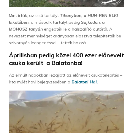
Mint írták, az első tartályt
Tihanyban, a HUN-REN BLKI
kikötőben,
a második tartályt pedig
Sajkodon, a
MOHOSZ tanyán
engedték le a halszállító autóról. A
nevezett mennyiséget arányosan elosztva telepítették be
szivornyás leengedéssel – tették hozzá.
Áprilisban pedig közel 400 ezer előnevelt
csuka került a Balatonba!
Az elmúlt napokban lezajlott az előnevelt csukatelepítés –
írta múét havi bejegyzésében a
Balatoni Hal.