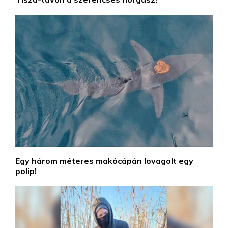
Egy három méteres makócápán lovagolt egy
polip!