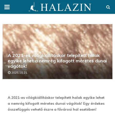
PRIMARY
MENU
A 2021-es világkiállításkor telepített halak
egyike lehet a nemrég kifogott méretes dunai
vágótok!
2025.10.21.
A 2021-es világkiállításkor telepített halak egyike lehet
a nemrég kifogott méretes dunai vágótok! Egy érdekes
összefüggés vehető észre a fővárosi hal esetében!