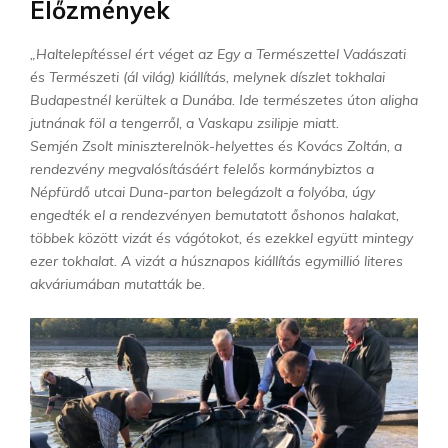
Előzmények
„Haltelepítéssel ért véget az Egy a Természettel Vadászati
és Természeti (ál világ) kiállítás, melynek díszlet tokhalai
Budapestnél kerültek a Dunába. Ide természetes úton aligha
jutnának föl a tengerről, a Vaskapu zsilipje miatt.
Semjén Zsolt miniszterelnök-helyettes és Kovács Zoltán, a
rendezvény megvalósításáért felelős kormánybiztos a
Népfürdő utcai Duna-parton belegázolt a folyóba, úgy
engedték el a rendezvényen bemutatott őshonos halakat,
többek között vizát és vágótokot, és ezekkel együtt mintegy
ezer tokhalat. A vizát a húsznapos kiállítás egymillió literes
akváriumában mutatták be.