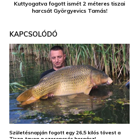
Kuttyogatva fogott ismét 2 méteres tiszai
harcsát Györgyevics Tamás!
KAPCSOLÓDÓ
Születésnapján fogott egy 26,5 kilós tövest a
Tisza-tavon a szerencsés horgász!