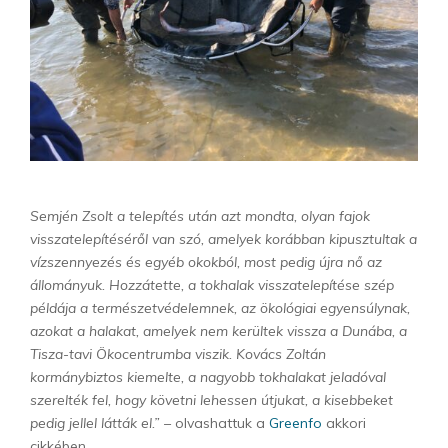
Semjén Zsolt a telepítés után azt mondta, olyan fajok
visszatelepítéséről van szó, amelyek korábban kipusztultak a
vízszennyezés és egyéb okokból, most pedig újra nő az
állományuk. Hozzátette, a tokhalak visszatelepítése szép
példája a természetvédelemnek, az ökológiai egyensúlynak,
azokat a halakat, amelyek nem kerültek vissza a Dunába, a
Tisza-tavi Ökocentrumba viszik. Kovács Zoltán
kormánybiztos kiemelte, a nagyobb tokhalakat jeladóval
szerelték fel, hogy követni lehessen útjukat, a kisebbeket
pedig jellel látták el.” –
olvashattuk a
Greenfo
akkori
cikkében.