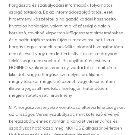
horgászati és szabályozási információk folyamatos
szolgáltatására. Ez az információszolgáltatás, eseti
hirdetményi közzététel a halgazdálkodási hasznosító
hivatalos honlapján, valamint a közösségi oldalain
kötelező, továbbá vízparton kifüggesztett hirdetményben
és a halőri tájékoztatás útján is megvalósulhat. Ha a
horgász egy elrendelt rendkívüli tilalomról bizonyíthatóan
nem értesült vagy nem lett értesítve, akkor a tárgyban
felelősségre nem vonható. Bizonyítható értesítés a
HORINFO szakrendszerben nyilvántartott e-mail-címre
kiküldött vagy a horgász személyes profiljának
megnyitásakor megjelenő üzenet, vagy dokumentum,
illetve a jogosult hivatalos honlapján határidőben
megjelentetett eseti hirdetmény.
8. A horgászversenyekre vonatkozó eltérési lehetőségeket
az Országos Versenyszabályzat, mint kötelező érvényű
keretszabály, ennek nyomán a konkrét versenykiírás és
szabályzat határozza meg. MOHOSZ alhaszonbérletben