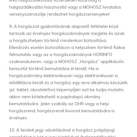
lévő halgazdálkodási vízterületen kizárólag a
halgazdálkodási hasznosító vagy a MOHOSZ hivatalos
versenyszervezője rendezhet horgászversenyeket.
9. A horgászat gyakorlásának alapvető feltételei közé
tartozik az érvényes horgászokmányok megléte és azok
a horgászhelyen történő mindenkori biztosítása.
Ellenőrzés esetén biztosításon a helyszínen történő fizikai
felmutatás vagy az e-horgászokmányok HORINFO
szakrendszeren, vagy a MOHOSZ „Horgász” applikáción
keresztül történő bemutatása értendő. Ha a
horgászokmány elektronikusan vagy elektronikusan is
előállításra került és a horgász egy arra alkalmas készülék
(pl. tablet, okostelefon) képernyőjén azt be tudja mutatni,
akkor nem kötelezhető a papíralapú okmány
bemutatására. Jelen szabály az OHR vagy a helyi
horgászrend, horgászrendi kivonat bemutatására is
érvényes.
10. A területi jegy vásárlásával a horgász polgárjogi