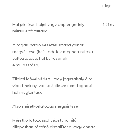
ideje
Hal jelölése, haljel vagy chip engedély
1-3 év
nélküli eltávolítása
A fogási napló vezetési szabályainak
megsértése (beírt adatok meghamisítása,
változtatása, hal beírásának
elmulasztása)
Tilalmi idővel védett, vagy jogszabály által
védettnek nyilvánított, illetve nem fogható
hal megtartása
Alsó méretkorlátozás megsértése
Méretkorlátozással védett hal élő
állapotban történő elszállítása vagy annak