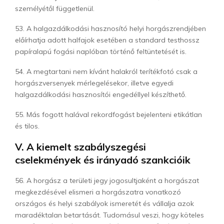
személyétől függetlenül.
53. A halgazdálkodási hasznosító helyi horgászrendjében
előírhatja adott halfajok esetében a standard testhossz
papíralapú fogási naplóban történő feltüntetését is.
54. A megtartani nem kívánt halakról terítékfotó csak a
horgászversenyek mérlegelésekor, illetve egyedi
halgazdálkodási hasznosítói engedéllyel készíthető.
55. Más fogott halával rekordfogást bejelenteni etikátlan
és tilos.
V. A kiemelt szabályszegési
cselekmények és irányadó szankcióik
56. A horgász a területi jegy jogosultjaként a horgászat
megkezdésével elismeri a horgászatra vonatkozó
országos és helyi szabályok ismeretét és vállalja azok
maradéktalan betartását. Tudomásul veszi, hogy köteles