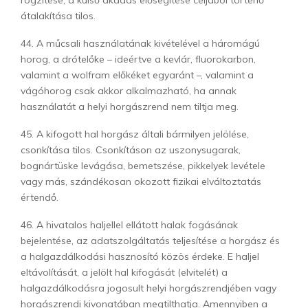
rögzítése, a külső akadás elősegítése céljából történő
átalakítása tilos.
44. A műcsali használatának kivételével a háromágú
horog, a drótelőke – ideértve a kevlár, fluorokarbon,
valamint a wolfram előkéket egyaránt –, valamint a
vágóhorog csak akkor alkalmazható, ha annak
használatát a helyi horgászrend nem tiltja meg.
45. A kifogott hal horgász általi bármilyen jelölése,
csonkítása tilos. Csonkításon az uszonysugarak,
bognártüske levágása, bemetszése, pikkelyek levétele
vagy más, szándékosan okozott fizikai elváltoztatás
értendő.
46. A hivatalos haljellel ellátott halak fogásának
bejelentése, az adatszolgáltatás teljesítése a horgász és
a halgazdálkodási hasznosító közös érdeke. E haljel
eltávolítását, a jelölt hal kifogását (elvitelét) a
halgazdálkodásra jogosult helyi horgászrendjében vagy
horgászrendi kivonatában megtilthatja. Amennyiben a