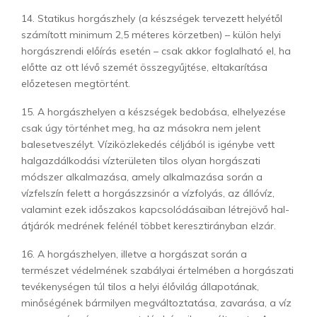
14. Statikus horgászhely (a készségek tervezett helyétől
számított minimum 2,5 méteres körzetben) – külön helyi
horgászrendi előírás esetén – csak akkor foglalható el, ha
előtte az ott lévő szemét összegyűjtése, eltakarítása
előzetesen megtörtént.
15. A horgászhelyen a készségek bedobása, elhelyezése
csak úgy történhet meg, ha az másokra nem jelent
balesetveszélyt. Víziközlekedés céljából is igénybe vett
halgazdálkodási vízterületen tilos olyan horgászati
módszer alkalmazása, amely alkalmazása során a
vízfelszín felett a horgászzsinór a vízfolyás, az állóvíz,
valamint ezek időszakos kapcsolódásaiban létrejövő hal­
átjárók medrének felénél többet keresztirányban elzár.
16. A horgászhelyen, illetve a horgászat során a
természet védelmének szabályai értelmében a horgászati
tevékenységen túl tilos a helyi élővilág állapotának,
minőségének bármilyen megváltoztatása, zavarása, a víz