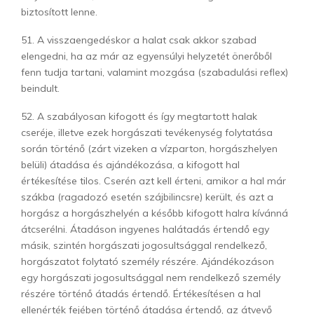
biztosított lenne.
51. A visszaengedéskor a halat csak akkor szabad
elengedni, ha az már az egyensúlyi helyzetét önerőből
fenn tudja tartani, valamint mozgása (szabadulási ref­lex)
beindult.
52. A szabályosan kifogott és így megtartott halak
cseréje, illetve ezek horgászati tevékenység folytatása
során történő (zárt vizeken a vízparton, horgászhelyen
belüli) átadása és ajándékozása, a kifogott hal
értékesítése tilos. Cserén azt kell érteni, amikor a hal már
szákba (ragadozó esetén szájbilincsre) került, és azt a
horgász a horgászhelyén a később kifogott halra kívánná
átcserélni. Átadáson ingyenes halátadás értendő egy
másik, szintén horgászati jogosultsággal rendelkező,
horgászatot folytató személy részére. Ajándékozáson
egy horgászati jogosultsággal nem rendelkező személy
részére történő átadás értendő. Értékesítésen a hal
ellenérték fejében történő átadása értendő, az átvevő