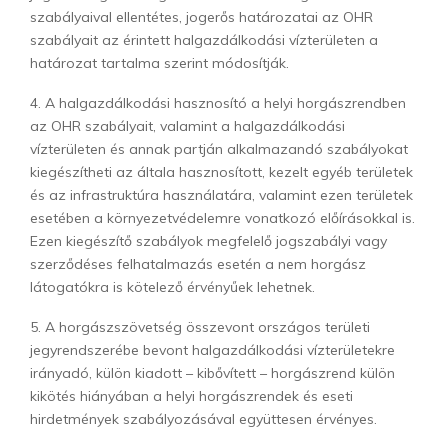
szabályaival ellentétes, jogerős határozatai az OHR
szabályait az érintett halgazdálkodási vízterületen a
határozat tartalma szerint módosítják.
4. A halgazdálkodási hasznosító a helyi horgászrendben
az OHR szabályait, valamint a halgazdálkodási
vízterületen és annak partján alkalmazandó szabályokat
kiegészítheti az általa hasznosított, kezelt egyéb területek
és az infrastruktúra használatára, valamint ezen területek
esetében a környezetvédelemre vonatkozó előírásokkal is.
Ezen kiegészítő szabályok megfelelő jogszabályi vagy
szerződéses felhatalmazás esetén a nem horgász
látogatókra is kötelező érvényűek lehetnek.
5. A horgászszövetség összevont országos területi
jegyrendszerébe bevont halgazdálkodási vízterületekre
irányadó, külön kiadott – kibővített – horgászrend külön
kikötés hiányában a helyi horgászrendek és eseti
hirdetmények szabályozásával együttesen érvényes.