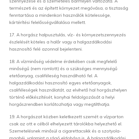
szennyezése és a szemetelés bármilyen változata. A
természeti és az épített környezet megóvása, a tisztaság
fenntartása a mindenkori használók kötelessége,
kártérítési felelősségvállalása mellett.
17. A horgász halpusztulás, víz- és környezetszennyezés
észlelését köteles a halőr vagy a halgazdálkodási
hasznosító felé azonnal bejelenteni.
18. A vízminőség védelme érdekében csak megfelelő
minőségű (nem romlott) és a szükséges mennyiségű
etetőanyag, csaliféleség használható fel. A
halgazdálkodási hasznosító egyes etetőanyagok,
csaliféleségek használatát, az elvihető hal horgászhelyen
történő előkészítését, konyhai feldolgozását a helyi
horgászrendben korlátozhatja vagy megtilthatja.
19. A horgászat közben keletkezett szemét a vízparton
csak az ott e célból elhelyezett tárolókba helyezhető el.
Szemetelésnek minősül a cigarettacsikk és a szotyola-
maghéj, valamint a rágó eldobása is. A halgazdálkodási