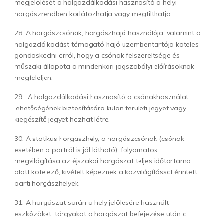
megjelölését a halgazdálkodási hasznosító a helyi
horgászrendben korlátozhatja vagy megtilthatja.
28. A horgászcsónak, horgászhajó használója, valamint a
halgazdálkodást támogató hajó üzembentartója köteles
gondoskodni arról, hogy a csónak felszereltsége és
műszaki állapota a mindenkori jogszabályi előírásoknak
megfeleljen.
29. A halgazdálkodási hasznosító a csónakhasználat
lehetőségének biztosítására külön területi jegyet vagy
kiegészítő jegyet hozhat létre.
30. A statikus horgászhely, a horgászcsónak (csónak
esetében a partról is jól látható), folyamatos
megvilágítása az éjszakai horgászat teljes időtartama
alatt kötelező, kivételt képeznek a közvilágítással érintett
parti horgászhelyek.
31. A horgászat során a hely jelölésére használt
eszközöket, tárgyakat a horgászat befejezése után a