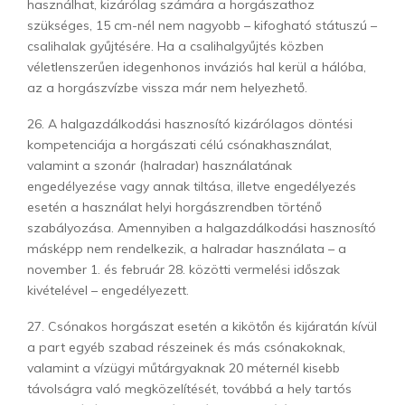
használhat, kizárólag számára a horgászathoz
szükséges, 15 cm-nél nem nagyobb – kifogható státuszú –
csalihalak gyűjtésére. Ha a csalihalgyűjtés közben
véletlenszerűen idegenhonos inváziós hal kerül a hálóba,
az a horgászvízbe vissza már nem helyezhető.
26. A halgazdálkodási hasznosító kizárólagos döntési
kompetenciája a horgászati célú csónakhasználat,
valamint a szonár (halradar) használatának
engedélyezése vagy annak tiltása, illetve engedélyezés
esetén a használat helyi horgászrendben történő
szabályozása. Amennyiben a halgazdálkodási hasznosító
másképp nem rendelkezik, a halradar használata – a
november 1. és február 28. közötti vermelési időszak
kivételével – engedélyezett.
27. Csónakos horgászat esetén a kikötőn és kijáratán kívül
a part egyéb szabad részeinek és más csónakoknak,
valamint a vízügyi műtárgyaknak 20 méternél kisebb
távolságra való megközelítését, továbbá a hely tartós