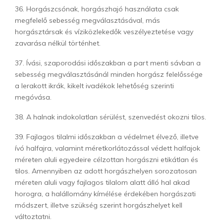
36. Horgászcsónak, horgászhajó használata csak
megfelelő sebesség megválasztásával, más
horgásztársak és víziközlekedők veszélyeztetése vagy
zavarása nélkül történhet.
37. Ívási, szaporodási időszakban a part menti sávban a
sebesség megválasztásánál minden horgász felelőssége
a lerakott ikrák, kikelt ivadékok lehetőség szerinti
megóvása.
38. A halnak indokolatlan sérülést, szenvedést okozni tilos.
39. Fajlagos tilalmi időszakban a védelmet élvező, illetve
ívó halfajra, valamint méretkorlátozással védett halfajok
méreten aluli egyedeire célzottan horgászni etikátlan és
tilos. Amennyiben az adott horgászhelyen sorozatosan
méreten aluli vagy fajlagos tilalom alatt álló hal akad
horogra, a halállomány kímélése érdekében horgászati
módszert, illetve szükség szerint horgászhelyet kell
változtatni.