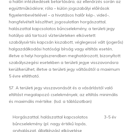
a halőri intézkedések betartására, az ellenőrzés során az
együttműködésre; róla – külön jogszabályi előírások
figyelembevételével – a hivatásos halőr kép-, videó-,
hangfelvételt készíthet; jogosulatlan horgászattal,
halászattal kapcsolatos bűncselekmény, a területi jegy
hatálya alá tartozó vízterületeken elkövetett
szabálysértés kapcsán kiszabott, véglegessé vált (jogerős)
halgazdálkodási hatósági bírság vagy eltiltás esetén,
illetve a helyi horgászrendben meghatározott, bizonyított
szabályszegési esetekben a területi jegye visszavonásra
kerül/kerülhet, illetve a területi jegy váltásától a maximum
5 évre eltiltható.
57. A területi jegy visszavonását és a vásárlástól való
eltiltást megalapozó cselekmények; az eltiltás minimális
és maximális mértéke: (lsd. a táblázatban)
Horgászattal, halászattal kapcsolatos
3-5 év
bűncselekmény (pl. nagy értékű lopás,
orvhalászat, állatkínzás) elkövetése