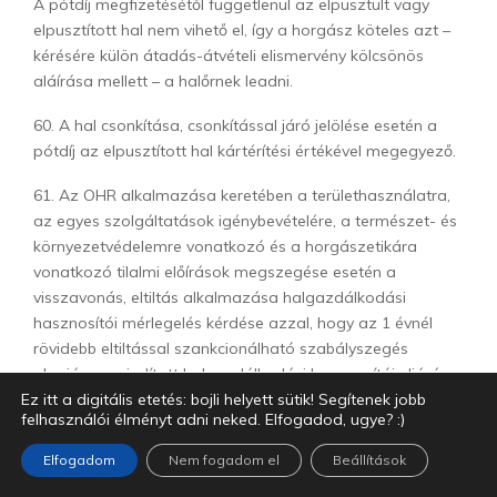
A pótdíj megfizetésétől függetlenül az elpusztult vagy
elpusztított hal nem vihető el, így a horgász köteles azt –
kérésére külön átadás-átvételi elismervény kölcsönös
aláírása mellett – a halőrnek leadni.
60. A hal csonkítása, csonkítással járó jelölése esetén a
pótdíj az elpusztított hal kártérítési értékével megegyező.
61. Az OHR alkalmazása keretében a területhasználatra,
az egyes szolgáltatások igénybevételére, a természet- és
környezetvédelemre vonatkozó és a horgászetikára
vonatkozó tilalmi előírások megszegése esetén a
visszavonás, eltiltás alkalmazása halgazdálkodási
hasznosítói mérlegelés kérdése azzal, hogy az 1 évnél
rövidebb eltiltással szankcionálható szabályszegés
alapján megindított halgazdálkodási hasznosítói eljárás
Ez itt a digitális etetés: bojli helyett sütik! Segítenek jobb
indokolt esetben nem helyettesíti szakhatósági eljárás
felhasználói élményt adni neked. Elfogadod, ugye? :)
vagy feljelentés kezdeményezését.
Elfogadom
Nem fogadom el
Beállítások
62. A halgazdálkodási hasznosítói eljárásoknál a döntésre
jogosult a szabályszegés összes körülményének