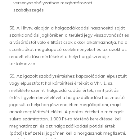
versenyszabályzatban meghatározott
szabályszegés
58. A Hhvtv. alapján a halgazdálkodási hasznosító saját
szankcionálási jogkörében a területi jegy visszavonását és
a vásárlástól való eltiltást csak akkor alkalmazhatja, ha a
szankciókat megalapozó cselekményeket és az azokhoz
rendelt eltiltási mértékeket a helyi horgászrendje
tartalmazza.
59. Az igazolt szabálysértéshez kapcsolódóan elpusztult
vagy elpusztított hal kártérítési értékét a Vhr. 1. sz.
melléklete szerinti halgazdálkodási érték, mint pótlási
érték figyelembevételével a halgazdálkodási hasznosító
jogosult a helyi horgászrendjében megállapítani, majd
annak megtérítését előírni. A pontos értéket a mérlegelt
súlyra számítottan, 1.000 Ft-ra történő kerekítéssel kell
meghatározni és azt halgazdálkodási pótlási érték
(pótdíj) befizetési jogcímen kell a horgásznak megfizetni.