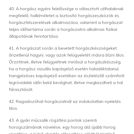
40. A horgász egyéni felelőssége a választott célhalaknak
megfelelő, halkíméletet is biztosító horgászeszközök és
horgászfelszerelések alkalmazása, valamint a horgászat
teljes időtartama során a horgászatra alkalmas fizikai
állapotának fenntartása.
41. A horgászat során a bevetett horgászkészségeket
őrizetlenül hagyni, vagy azok felügyeletét másra bízni tilos.
Őrzöttnek, illetve felügyeltnek minősül a horgászkészség,
ha a horgász vizuális kapásjelző esetén haladéktalanul,
hangjelzéses kapásjelző esetében az észleléstől számított
legrövidebb időn belül bevághat, illetve megkezdheti a hal
fárasztását.
42. Ragadozóhal-horgászatnál az indokolatlan nyeletés
tilos.
43. A gyári műcsalik rögzítési pontok szerinti
horogszámának növelése, egy horog alá újabb horog