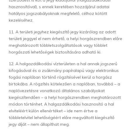
szerződést is köt a jegy kiadójával (halgazdálkodási
hasznosítóval), s ennek keretében hozzájárul adatai
hatályos jogszabályoknak megfelelő, célhoz kötött
kezeléséhez.
11. A területi jegyhez kiegészítő jegy kizárólag az adott
területi jeggyel el nem érhető, a helyi horgászrendben előre
meghatározott többletszolgáltatások vagy többlet
horgászati lehetőségek biztosítására adható ki.
12. A halgazdálkodási vízterületen a hal annak jogszerű
kifogásával és a zsákmány papíralapú vagy elektronikus
fogási naplóban történő rögzítésével kerül a horgász
birtokába. A rögzítés kötelezően a naplóban, továbbá – a
naplóvezetésre vonatkozó általános szabályokat
kiegészítendően – a helyi horgászrendben meghatározott
módon történhet. A halgazdálkodási hasznosító a hal
elviteléért külön ellenértéket – ide nem értve a
többletelvitel lehetőségéért előre megváltott kiegészítő
jegy díját – nem állapíthat meg.