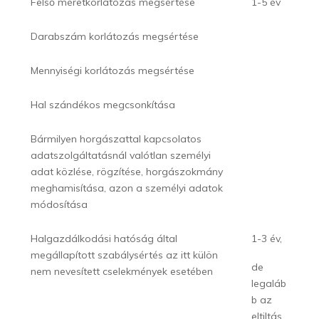
Felső méretkorlátozás megsértése
1-5 év
Darabszám korlátozás megsértése
Mennyiségi korlátozás megsértése
Hal szándékos megcsonkítása
Bármilyen horgászattal kapcsolatos
adatszolgáltatásnál valótlan személyi
adat közlése, rögzítése, horgászokmány
meghamisítása, azon a személyi adatok
módosítása
Halgazdálkodási hatóság által
1-3 év,
megállapított szabálysértés az itt külön
de
nem nevesített cselekmények esetében
legaláb
b az
eltiltás