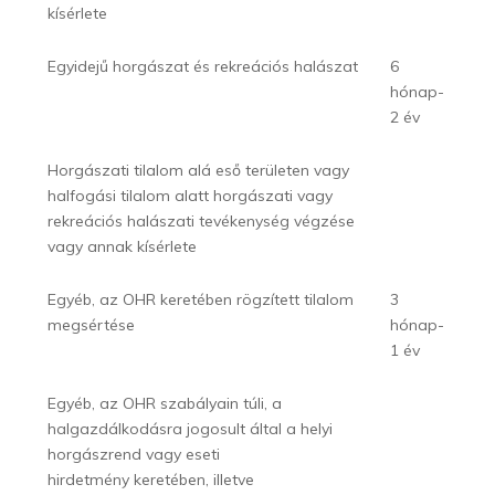
kísérlete
Egyidejű horgászat és rekreációs halászat
6
hónap-
2 év
Horgászati tilalom alá eső területen vagy
halfogási tilalom alatt horgászati vagy
rekreációs halászati tevékenység végzése
vagy annak kísérlete
Egyéb, az OHR keretében rögzített tilalom
3
megsértése
hónap-
1 év
Egyéb, az OHR szabályain túli, a
halgazdálkodásra jogosult által a helyi
horgászrend vagy eseti
hirdetmény keretében, illetve