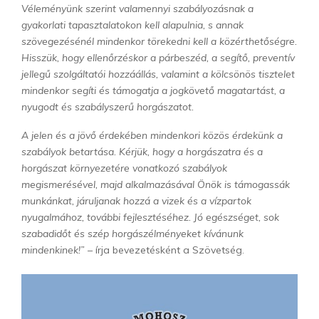
Véleményünk szerint valamennyi szabályozásnak a
gyakorlati tapasztalatokon kell alapulnia, s annak
szövegezésénél mindenkor törekedni kell a közérthetőségre.
Hisszük, hogy ellenőrzéskor a párbeszéd, a segítő, preventív
jellegű szolgáltatói hozzáállás, valamint a kölcsönös tisztelet
mindenkor segíti és támogatja a jogkövető magatartást, a
nyugodt és szabályszerű horgászatot.
A jelen és a jövő érdekében mindenkori közös érdekünk a
szabályok betartása. Kérjük, hogy a horgászatra és a
horgászat környezetére vonatkozó szabályok
megismerésével, majd alkalmazásával Önök is támogassák
munkánkat, járuljanak hozzá a vizek és a vízpartok
nyugalmához, további fejlesztéséhez. Jó egészséget, sok
szabadidőt és szép horgászélményeket kívánunk
mindenkinek!” –
írja bevezetésként a Szövetség.