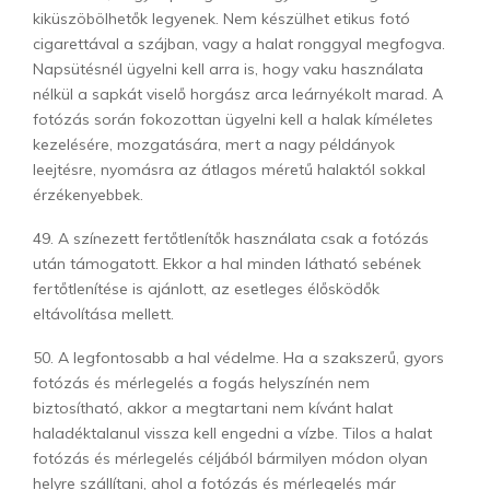
kiküszöbölhetők legyenek. Nem készülhet etikus fotó
cigarettával a szájban, vagy a halat ronggyal megfogva.
Napsütésnél ügyelni kell arra is, hogy vaku használata
nélkül a sapkát viselő horgász arca leárnyékolt marad. A
fotózás során fokozottan ügyelni kell a halak kíméletes
kezelésére, mozgatására, mert a nagy példányok
leejtésre, nyomásra az átlagos méretű halaktól sokkal
érzékenyebbek.
49. A színezett fertőtlenítők használata csak a fotózás
után támogatott. Ekkor a hal minden látható sebének
fertőtlenítése is ajánlott, az esetleges élősködők
eltávolítása mellett.
50. A legfontosabb a hal védelme. Ha a szakszerű, gyors
fotózás és mérlegelés a fogás helyszínén nem
biztosítható, akkor a megtartani nem kívánt halat
haladéktalanul vissza kell engedni a vízbe. Tilos a halat
fotózás és mérlegelés céljából bármilyen módon olyan
helyre szállítani, ahol a fotózás és mérlegelés már