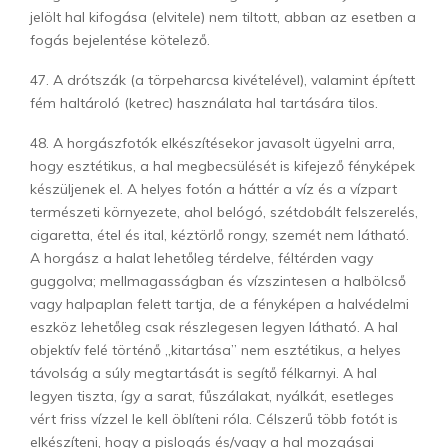
jelölt hal kifogása (elvitele) nem tiltott, abban az esetben a
fogás bejelentése kötelező.
47. A drótszák (a törpeharcsa kivételével), valamint épített
fém haltároló (ketrec) használata hal tartására tilos.
48. A horgászfotók elkészítésekor javasolt ügyelni arra,
hogy esztétikus, a hal megbecsülését is kifejező fényképek
készüljenek el. A helyes fotón a háttér a víz és a vízpart
természeti környezete, ahol belógó, szétdobált felszerelés,
cigaretta, étel és ital, kéztörlő rongy, szemét nem látható.
A horgász a halat lehetőleg térdelve, féltérden vagy
guggolva; mellmagasságban és vízszintesen a halbölcső
vagy halpaplan felett tartja, de a fényképen a halvédelmi
eszköz lehetőleg csak részlegesen legyen látható. A hal
objektív felé történő „kitartása” nem esztétikus, a helyes
távolság a súly megtartását is segítő félkarnyi. A hal
legyen tiszta, így a sarat, fűszálakat, nyálkát, esetleges
vért friss vízzel le kell öblíteni róla. Célszerű több fotót is
elkészíteni, hogy a pislogás és/vagy a hal mozgásai