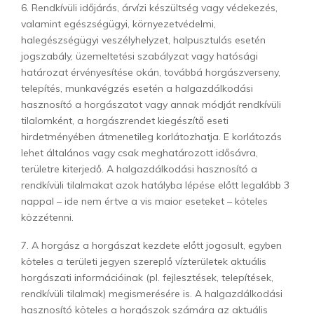
6. Rendkívüli időjárás, árvízi készültség vagy védekezés,
valamint egészségügyi, környezetvédelmi,
halegészségügyi veszélyhelyzet, halpusztulás esetén
jogszabály, üzemeltetési szabályzat vagy hatósági
határozat érvényesítése okán, továbbá horgászverseny,
telepítés, munkavégzés esetén a halgazdálkodási
hasznosító a horgászatot vagy annak módját rendkívüli
tilalomként, a horgászrendet kiegészítő eseti
hirdetményében átmenetileg korlátozhatja. E korlátozás
lehet általános vagy csak meghatározott idősávra,
területre kiterjedő. A halgazdálkodási hasznosító a
rendkívüli tilalmakat azok hatályba lépése előtt legalább 3
nappal – ide nem értve a vis maior eseteket – köteles
közzétenni.
7. A horgász a horgászat kezdete előtt jogosult, egyben
köteles a területi jegyen szereplő vízterületek aktuális
horgászati információinak (pl. fejlesztések, telepítések,
rendkívüli tilalmak) megismerésére is. A halgazdálkodási
hasznosító köteles a horgászok számára az aktuális