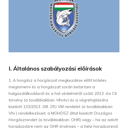
I. Általános szabályozási előírások
1. A horgász a horgászat megkezdése előtt köteles
megismerni és a horgászat során betartani a
halgazdálkodásról és a hal védelméről szóló 2013. évi CII.
törvény (a továbbiakban: Hhvtv.) és a végrehajtására
kiadott 133/2013. (XII. 29.) VM rendelet (a továbbiakban:
Vhr.) rendelkezéseit, a MOHOSZ által kiadott Országos
Horgászrendet (a továbbiakban: OHR) vagy – ha az adott
horgászvízre nem az OHR érvényes – a helyi horgászrend