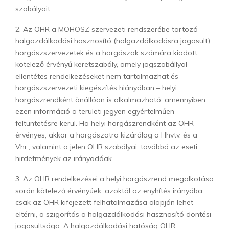
szabályait.
2. Az OHR a MOHOSZ szervezeti rendszerébe tartozó
halgazdálkodási hasznosító (halgazdálkodásra jogosult)
horgászszervezetek és a horgászok számára kiadott,
kötelező érvényű keretszabály, amely jogszabállyal
ellentétes rendelkezéseket nem tartalmazhat és –
horgászszervezeti kiegészítés hiányában – helyi
horgászrendként önállóan is alkalmazható, amennyiben
ezen információ a területi jegyen egyértelműen
feltüntetésre kerül. Ha helyi horgászrendként az OHR
érvényes, akkor a horgászatra kizárólag a Hhvtv. és a
Vhr., valamint a jelen OHR szabályai, továbbá az eseti
hirdetmények az irányadóak.
3. Az OHR rendelkezései a helyi horgászrend megalkotása
során kötelező érvényűek, azoktól az enyhítés irányába
csak az OHR kifejezett felhatalmazása alapján lehet
eltérni, a szigorítás a halgazdálkodási hasznosító döntési
jogosultsága. A halgazdálkodási hatóság OHR