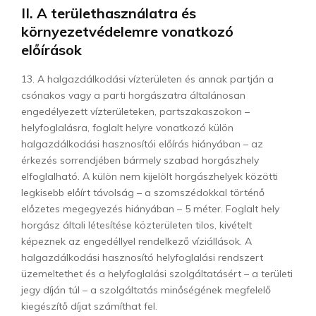
II. A területhasználatra és
környezetvédelemre vonatkozó
előírások
13. A halgazdálkodási vízterületen és annak partján a
csónakos vagy a parti horgászatra általánosan
engedélyezett vízterületeken, partszakaszokon –
helyfoglalásra, foglalt helyre vonatkozó külön
halgazdálkodási hasznosítói előírás hiányában – az
érkezés sorrendjében bármely szabad horgászhely
elfoglalható. A külön nem kijelölt horgászhelyek közötti
legkisebb előírt távolság – a szomszédokkal történő
előzetes megegyezés hiányában – 5 méter. Foglalt hely
horgász általi létesítése közterületen tilos, kivételt
képeznek az engedéllyel rendelkező víziállások. A
halgazdálkodási hasznosító helyfoglalási rendszert
üzemeltethet és a helyfoglalási szolgáltatásért – a területi
jegy díján túl – a szolgáltatás minőségének megfelelő
kiegészítő díjat számíthat fel.