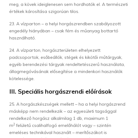
meg, a kövek ideiglenesen sem hordhatók el. A természeti
értékek károsítása szigorúan tilos.
23. A vízparton – a helyi horgászrendben szabályozott
engedély hiányában – csak fém és műanyag bottartó
használható.
24. A vízparton, horgászterületen elhelyezett
padcsoportok, esőbeállók, stégek és kikötői műtárgyak,
egyéb berendezési tárgyak rendeltetésszerű használata,
állagmegóvásának elősegítése a mindenkori használók
kötelessége.
III. Speciális horgászrendi előírások
25. A horgászkészségek mellett – ha a helyi horgászrend
másképp nem rendelkezik – az egyesületi tagsággal
rendelkező horgász alkalmilag 1 db, maximum 1
2
m
felületű csalihalfogó emelőhálót vagy – szintén
emeléses technikával használt – merítőszákot is