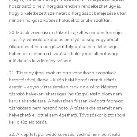
hasznosító a helyi horgászrendben rendelkezhet úgy is,
hogy a keletkezett szemetet a horgászat befejezése után
minden horgász köteles haladéktalanul elszállítani.
20. Mások zavarása, a túlzott zajkeltés minden formája
tilos. Nyilvánvaló alkoholos befolyásoltság vagy bódult
állapot esetén a horgászat folytatása nem lehetséges.
Ebben az esetben a hivatásos halőr jogosult hatósági
intézkedés kezdeményezésére.
21. Tüzet gyújtani csak az arra vonatkozó szabályok
betartásával, illetve – külön helyi horgászrendi előírás
esetén – egyes vízterületeken csak az e célra kiépített
tűzrakó helyeken lehetséges, ha tűzgyújtási tilalom nem
került elrendelésre. A helyszínen frissen kivágott faanyag
tűzrakásra nem használható. A tűzterekbe szemét nem
helyezhető el, ott el sem égethető. Távozáskor biztosítani
kell a tűz eloltását.
22. A kiépített partvédő kövezés, védmű nem bontható