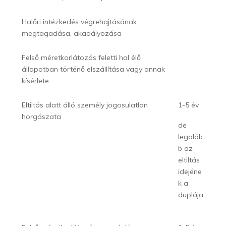
Halőri intézkedés végrehajtásának
megtagadása, akadályozása
Felső méretkorlátozás feletti hal élő
állapotban történő elszállítása vagy annak
kísérlete
Eltiltás alatt álló személy jogosulatlan
1-5 év,
horgászata
de
legaláb
b az
eltiltás
idejéne
k a
duplája