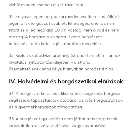
vízből minden esetben el kell távolítani.
32. Folyóvíz jegén horgászni minden esetben tilos. Állóvíz
jegén a lékhorgászat csak ott lehetséges, ahol az nem
tiltott és a jég legalább 10 cm vastag, nem olvad és nem
mozog. A horgász a kivágott léket a horgászat
befejezése után köteles jól láthatóan megjelölni.
33. Kijelölt szabadvízi fürdőhely (strand) területén – annak
hivatalos nyitvatartási idejében – a strand
üzemeltetőjének engedélye hiányában horgászni tilos.
IV. Halvédelmi és horgászetikai előírások
34. A horgász erkölcsi és etikai kötelessége más horgász
segítése, a tapasztalatok átadása, az idős horgásztársak
és a gyermekhorgászok támogatása.
35. A horgászat gyakorlása nem járhat más horgászok
indokolatlan veszélyeztetésével vagy zavarásával.