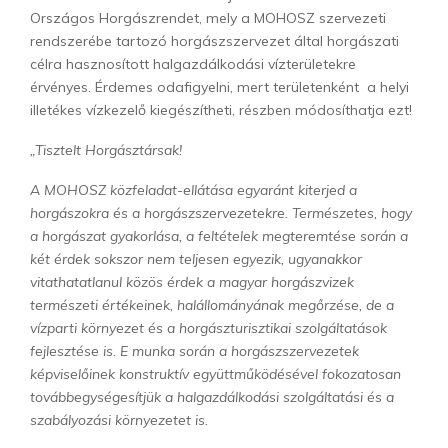
Országos Horgászrendet, mely a MOHOSZ szervezeti
rendszerébe tartozó horgászszervezet által horgászati
célra hasznosított halgazdálkodási vízterületekre
érvényes. Érdemes odafigyelni, mert területenként a helyi
illetékes vízkezelő kiegészítheti, részben módosíthatja ezt!
„Tisztelt Horgásztársak!
A MOHOSZ közfeladat-ellátása egyaránt kiterjed a
horgászokra és a horgászszervezetekre. Természetes, hogy
a horgászat gyakorlása, a feltételek megteremtése során a
két érdek sokszor nem teljesen egyezik, ugyanakkor
vitathatatlanul közös érdek a magyar horgászvizek
természeti értékeinek, halállományának megőrzése, de a
vízparti környezet és a horgászturisztikai szolgáltatások
fejlesztése is. E munka során a horgászszervezetek
képviselőinek konstruktív együttműködésével fokozatosan
továbbegységesítjük a halgazdálkodási szolgáltatási és a
szabályozási környezetet is.