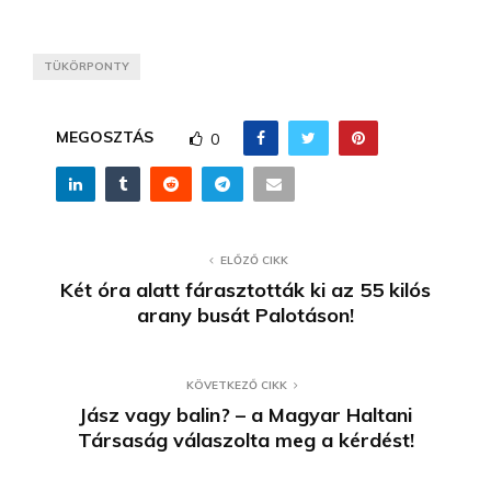
TÜKÖRPONTY
MEGOSZTÁS
0
ELŐZŐ CIKK
Két óra alatt fárasztották ki az 55 kilós
arany busát Palotáson!
KÖVETKEZŐ CIKK
Jász vagy balin? – a Magyar Haltani
Társaság válaszolta meg a kérdést!