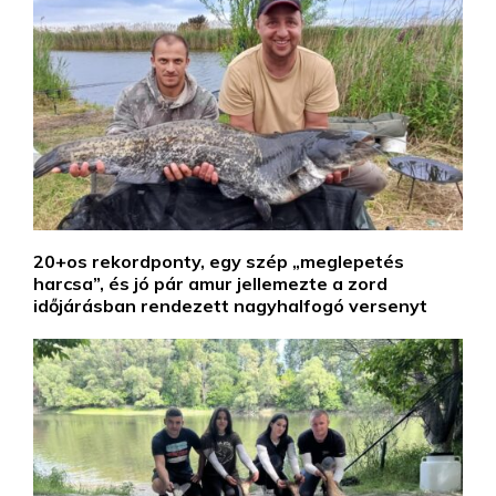
20+os rekordponty, egy szép „meglepetés
harcsa”, és jó pár amur jellemezte a zord
időjárásban rendezett nagyhalfogó versenyt