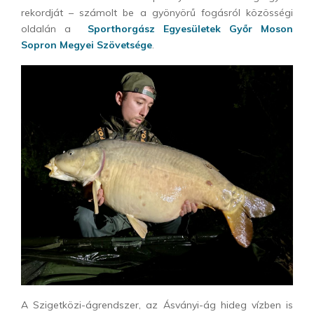
rekordját – számolt be a gyönyörű fogásról közösségi
oldalán a
Sporthorgász Egyesületek Győr Moson
Sopron Megyei Szövetsége
.
A Szigetközi-ágrendszer, az Ásványi-ág hideg vízben is