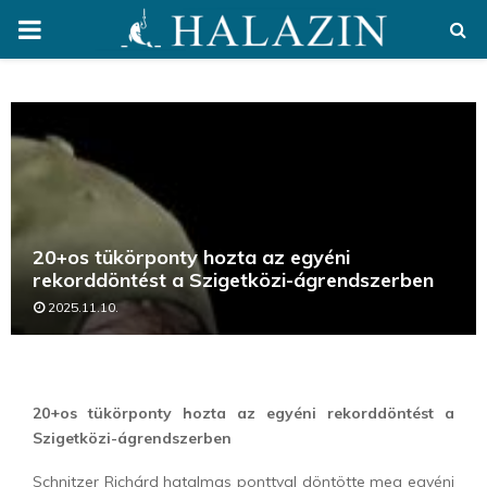
PRIMARY
MENU
20+os tükörponty hozta az egyéni
rekorddöntést a Szigetközi-ágrendszerben
2025.11.10.
20+os tükörponty hozta az egyéni rekorddöntést a
Szigetközi-ágrendszerben
Schnitzer Richárd hatalmas ponttyal döntötte meg egyéni