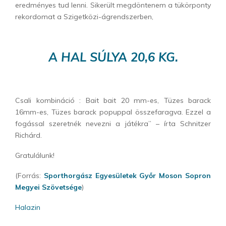
eredményes tud lenni. Sikerült megdöntenem a tükörponty
rekordomat a Szigetközi-ágrendszerben,
A HAL SÚLYA
20,6 KG.
Csali kombináció : Bait bait 20 mm-es, Tüzes barack
16mm-es, Tüzes barack popuppal összefaragva. Ezzel a
fogással szeretnék nevezni a játékra” – írta Schnitzer
Richárd.
Gratulálunk!
(Forrás:
Sporthorgász Egyesületek Győr Moson Sopron
Megyei Szövetsége
)
Halazin