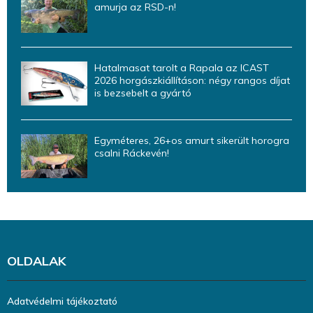
amurja az RSD-n!
Hatalmasat tarolt a Rapala az ICAST
2026 horgászkiállításon: négy rangos díjat
is bezsebelt a gyártó
Egyméteres, 26+os amurt sikerült horogra
csalni Ráckevén!
OLDALAK
Adatvédelmi tájékoztató