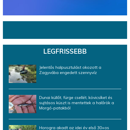
LEGFRISSEBB
Jelentős halpusztulást okozott a
Zagyvába engedett szennyvíz
Dunai küllőt, fürge csellét, kövicsíket és
sujtásos küszt is mentettek a halőrök a
Morgó-patakból
Horogra akadt az idei év első 30+os