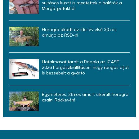
sujtásos küszt is mentettek a halőrök a
Morgó-patakból
Horogra akadt az idei év első 30+os
amurja az RSD-n!
Hatalmasat tarolt a Rapala az ICAST
2026 horgászkiállításon: négy rangos díjat
is bezsebelt a gyártó
Egyméteres, 26+os amurt sikerült horogra
csalni Ráckevén!