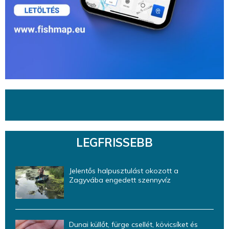
LEGFRISSEBB
Jelentős halpusztulást okozott a
Zagyvába engedett szennyvíz
Dunai küllőt, fürge csellét, kövicsíket és