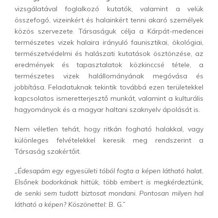
vizsgálatával foglalkozó kutatók, valamint a velük
összefogó, vizeinkért és halainkért tenni akaró személyek
közös szervezete. Társaságuk célja a Kárpát-medencei
természetes vizek halaira irányuló faunisztikai, ökológiai,
természetvédelmi és halászati kutatások ösztönzése, az
eredmények és tapasztalatok közkinccsé tétele, a
természetes vizek halállományának megóvása és
jobbítása. Feladatuknak tekintik továbbá ezen területekkel
kapcsolatos ismeretterjesztő munkát, valamint a kulturális
hagyományok és a magyar haltani szaknyelv ápolását is.
Nem véletlen tehát, hogy ritkán fogható halakkal, vagy
különleges felvételekkel keresik meg rendszerint a
Társaság szakértőit.
„Édesapám egy egyesületi tóból fogta a képen látható halat.
Elsőnek bodorkának hittük, több embert is megkérdeztünk,
de senki sem tudott biztosat mondani. Pontosan milyen hal
látható a képen? Köszönettel: B. G.”