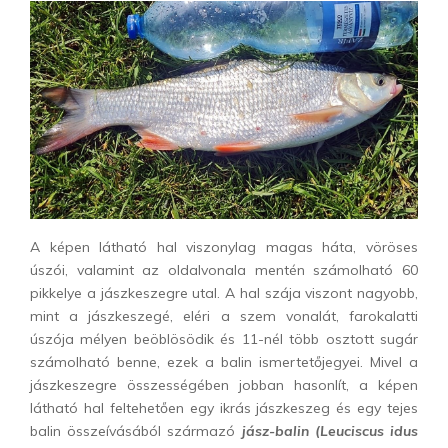
A képen látható hal viszonylag magas háta, vöröses
úszói, valamint az oldalvonala mentén számolható 60
pikkelye a jászkeszegre utal. A hal szája viszont nagyobb,
mint a jászkeszegé, eléri a szem vonalát, farokalatti
úszója mélyen beöblösödik és 11-nél több osztott sugár
számolható benne, ezek a balin ismertetőjegyei. Mivel a
jászkeszegre összességében jobban hasonlít, a képen
látható hal feltehetően egy ikrás jászkeszeg és egy tejes
balin összeívásából származó
jász-balin (Leuciscus idus