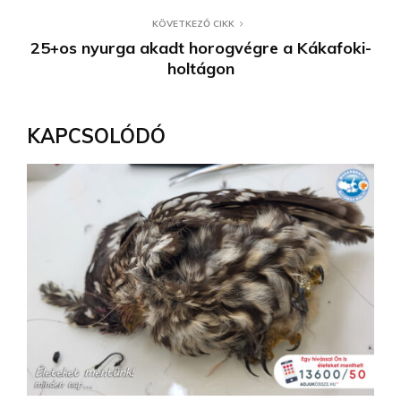
KÖVETKEZŐ CIKK
25+os nyurga akadt horogvégre a Kákafoki-
holtágon
KAPCSOLÓDÓ