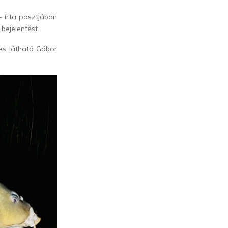
 írta posztjában
bejelentést.
es látható Gábor