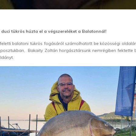
 duci tükrös húzta el a végszereléket a Balatonnál!
feletti balatoni tükrös fogásáról számolhatott be közösségi oldal
a posztukban, Bakaity Zoltán horgásztársunk nemrégiben fektette 
ldányt.