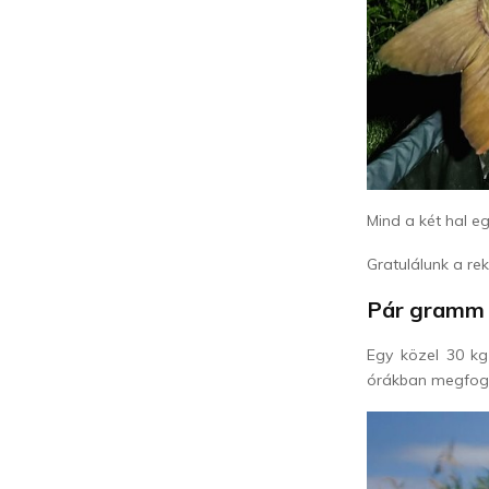
Mind a két hal e
Gratulálunk a re
Pár gramm h
Egy közel 30 kg
órákban megfogt