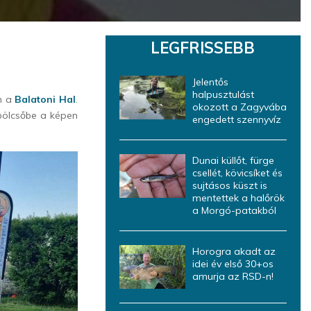
LEGFRISSEBB
Jelentős
halpusztulást
án a
Balatoni Hal
.
okozott a Zagyvába
bölcsőbe a képen
engedett szennyvíz
Dunai küllőt, fürge
csellét, kövicsíket és
sujtásos küszt is
mentettek a halőrök
a Morgó-patakból
Horogra akadt az
idei év első 30+os
amurja az RSD-n!