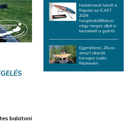
Hatalmasat tarolt a
Rapala az ICAST
2026
horgászkiállításon:
négy rangos díjat is
bezsebelt a gyártó
Egyméteres, 26+os
amurt sikerült
horogra csalni
Ráckevén!
EGELÉS
tes balatoni