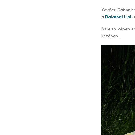
Kovács Gábor
h
a
Balatoni Hal
.
Az első képen e
kezében.