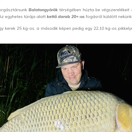
orgásztársunk
Balatongyörök
térségében húzta be végszerelékeit –
 Az egyhetes túrája alatt
kettő darab 20+-os
fogásról küldött nekünk 
gy kerek 25 kg-os, a második képen pedig egy 22,10 kg-os pikkely