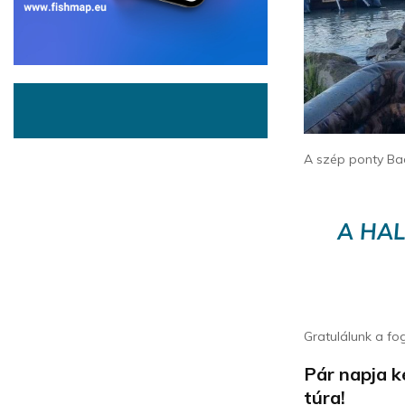
A szép ponty Ba
A HAL
Gratulálunk a fo
Pár napja k
túra!