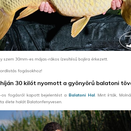
gy szem 30mm-es májas-rákos ízesítésű bojlira érkezett.
kordlistás fogásokhoz!
íján 30 kilót nyomott a gyönyörű balatoni töv
-os fogásról kapott bejelentést a
Balatoni Hal
. Mint írták, Molná
a élete halát Balatonfenyvesen.