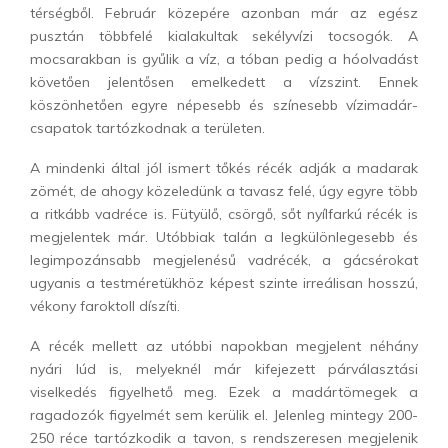
térségből. Február közepére azonban már az egész
pusztán többfelé kialakultak sekélyvízi tocsogók. A
mocsarakban is gyűlik a víz, a tóban pedig a hóolvadást
követően jelentősen emelkedett a vízszint. Ennek
köszönhetően egyre népesebb és színesebb vízimadár-
csapatok tartózkodnak a területen.
A mindenki által jól ismert tőkés récék adják a madarak
zömét, de ahogy közeledünk a tavasz felé, úgy egyre több
a ritkább vadréce is. Fütyülő, csörgő, sőt nyílfarkú récék is
megjelentek már. Utóbbiak talán a legkülönlegesebb és
legimpozánsabb megjelenésű vadrécék, a gácsérokat
ugyanis a testméretükhöz képest szinte irreálisan hosszú,
vékony faroktoll díszíti.
A récék mellett az utóbbi napokban megjelent néhány
nyári lúd is, melyeknél már kifejezett párválasztási
viselkedés figyelhető meg. Ezek a madártömegek a
ragadozók figyelmét sem kerülik el. Jelenleg mintegy 200-
250 réce tartózkodik a tavon, s rendszeresen megjelenik