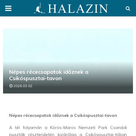
PRIMARY
MENU
Népes récecsapatok időznek a
Csikóspusztai-tavon
2026.03.02.
Népes récecsapatok időznek a Csikóspusztai-tavon
A tél folyamán a Körös-Maros Nemzeti Park Csanádi
puszták részterületén kizárólag a Csikóspusztai-tóban