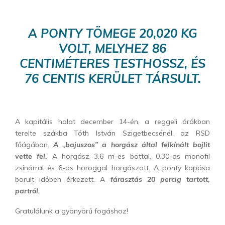
A PONTY TÖMEGE 20,020 KG
VOLT, MELYHEZ 86
CENTIMÉTERES TESTHOSSZ, ÉS
76 CENTIS KERÜLET TÁRSULT.
A kapitális halat december 14-én, a reggeli órákban
terelte szákba Tóth István Szigetbecsénél, az RSD
főágában.
A „bajuszos” a horgász által felkínált bojlit
vette fel.
A horgász 3.6 m-es bottal, 0.30-as monofil
zsinórral és 6-os horoggal horgászott. A ponty kapása
borult időben érkezett. A
fárasztás 20 percig tartott,
partról.
Gratulálunk a gyönyörű fogáshoz!