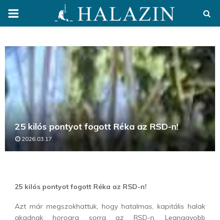
PRIMARY
MENU
25 kilós pontyot fogott Réka az RSD-n!
2026.03.17.
25 kilós pontyot fogott Réka az RSD-n!
Azt már megszokhattuk, hogy hatalmas, kapitális halak
akadnak horogra sorra az RSD-n. Legnagyobb