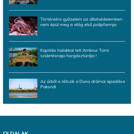
Történelmi győzelem az állatvédelemben:
nem épül meg a világ első polipfarmja
Kapitáis halakkal telt Ambrus Tomi
születésnapi horgásztúrája !
Az űrből is látszik a Duna drámai apadása
Paksnál
OLDALAK