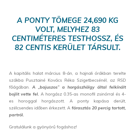
A PONTY TÖMEGE 24,690 KG
VOLT, MELYHEZ 83
CENTIMÉTERES TESTHOSSZ, ÉS
82 CENTIS KERÜLET TÁRSULT.
A kapitális halat március 8-án, a hajnali órákban terelte
szákba Pusztainé Kovács Réka Szigetbecsénél, az RSD
főágában.
A „bajuszos” a horgászhölgy által felkínált
bojlit vette fel.
A horgász 0.35-as monofil zsinórral és 4-
es horoggal horgászott. A ponty kapása derült,
szélcsendes időben érkezett. A
fárasztás 20 percig tartott,
partról.
Gratulálunk a gyönyörű fogáshoz!