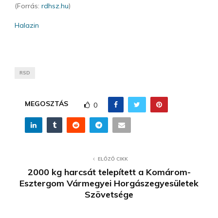
(Forrás:
rdhsz.hu
)
Halazin
RSD
MEGOSZTÁS
0
ELŐZŐ CIKK
2000 kg harcsát telepített a Komárom-
Esztergom Vármegyei Horgászegyesületek
Szövetsége