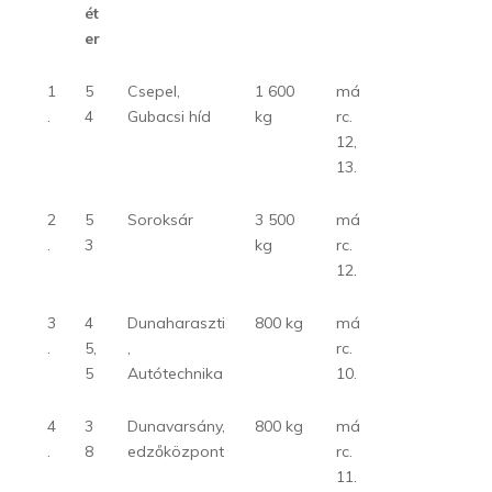
ét
er
1
5
Csepel,
1 600
má
.
4
Gubacsi híd
kg
rc.
12,
13.
2
5
Soroksár
3 500
má
.
3
kg
rc.
12.
3
4
Dunaharaszti
800 kg
má
.
5,
,
rc.
5
Autótechnika
10.
4
3
Dunavarsány,
800 kg
má
.
8
edzőközpont
rc.
11.