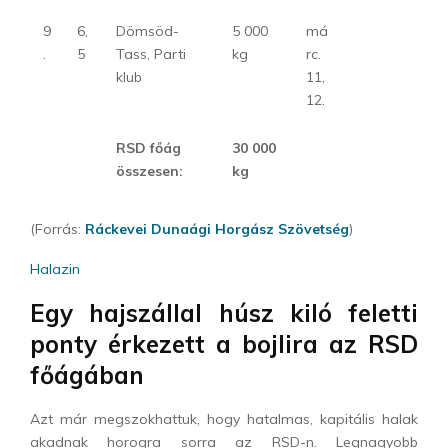
9
6,
Dömsöd-
5 000
má
.
5
Tass, Parti
kg
rc.
klub
11,
12.
RSD főág
30 000
összesen:
kg
(Forrás:
Ráckevei Dunaági Horgász Szövetség
)
Halazin
Egy hajszállal húsz kiló feletti
ponty érkezett a bojlira az RSD
főágában
Azt már megszokhattuk, hogy hatalmas, kapitális halak
akadnak horogra sorra az RSD-n. Legnagyobb