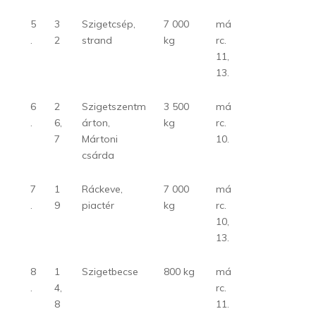
5
3
Szigetcsép,
7 000
má
.
2
strand
kg
rc.
11,
13.
6
2
Szigetszentm
3 500
má
.
6,
árton,
kg
rc.
7
Mártoni
10.
csárda
7
1
Ráckeve,
7 000
má
.
9
piactér
kg
rc.
10,
13.
8
1
Szigetbecse
800 kg
má
.
4,
rc.
8
11.