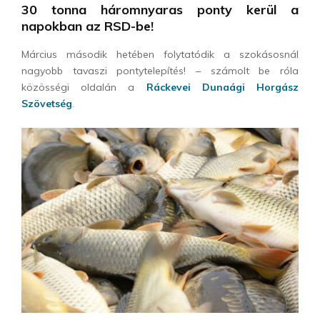
30 tonna háromnyaras ponty kerül a
napokban az RSD-be!
Március második hetében folytatódik a szokásosnál
nagyobb tavaszi pontytelepítés! – számolt be róla
közösségi oldalán a
Ráckevei Dunaági Horgász
Szövetség
.