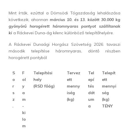
Mint írták, ezúttal a Dömsödi Tógazdaság lehalászása
következik, ahonnan
március 10. és 13. között 30.000 kg
gyönyörű horogérett háromnyaras pontyot szállítanak
ki
a Ráckevei Duna-ág kilenc különböző telepítőhelyére.
A Ráckevei Dunaági Horgász Szövetség 2026. tavaszi
második telepítése háromnyaras, döntő részben
horogérett pontyból
S
F
Telepítési
Tervez
Tel
Telepít
o
ol
hely
ett
epí
ett
r
y
(RSD főág)
menny
tés
mennyi
s
a
iség
dát
ség
z
m
(kg)
um
(kg)
.
-
a
TÉNY
ki
lo
m