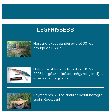
LEGFRISSEBB
Horogra akadt az idei év első 30+os
amurja az RSD-n!
Hatalmasat tarolt a Rapala az ICAST
2026 horgászkiállításon: négy rangos díjat
is bezsebelt a gyártó
Egyméteres, 26+os amurt sikerült horogra
csalni Ráckevén!