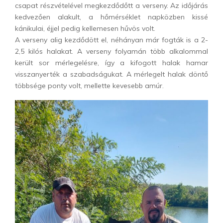
csapat részvételével megkezdődőtt a verseny. Az időjárás
kedvezően alakult, a hőmérséklet napközben kissé
kánikulai, éjjel pedig kellemesen hűvös volt.
A verseny alig kezdődött el, néhányan már fogták is a 2-
2,5 kilós halakat. A verseny folyamán több alkalommal
került sor mérlegelésre, így a kifogott halak hamar
visszanyerték a szabadságukat. A mérlegelt halak döntő
többsége ponty volt, mellette kevesebb amúr.