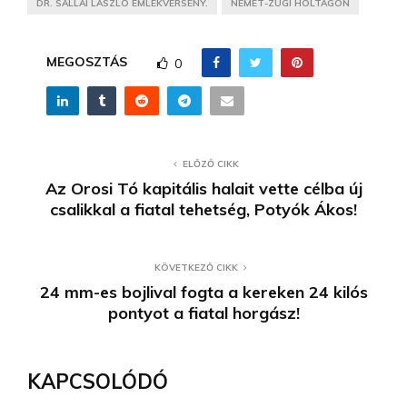
DR. SALLAI LÁSZLÓ EMLÉKVERSENY.
NÉMET-ZUGI HOLTÁGON
MEGOSZTÁS
0
ELŐZŐ CIKK
Az Orosi Tó kapitális halait vette célba új
csalikkal a fiatal tehetség, Potyók Ákos!
KÖVETKEZŐ CIKK
24 mm-es bojlival fogta a kereken 24 kilós
pontyot a fiatal horgász!
KAPCSOLÓDÓ