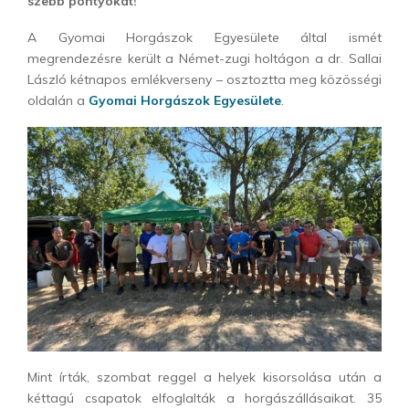
szebb pontyokat!
A Gyomai Horgászok Egyesülete által ismét
megrendezésre került a Német-zugi holtágon a dr. Sallai
László kétnapos emlékverseny – osztoztta meg közösségi
oldalán a
Gyomai Horgászok Egyesülete
.
Mint írták, szombat reggel a helyek kisorsolása után a
kéttagú csapatok elfoglalták a horgászállásaikat. 35