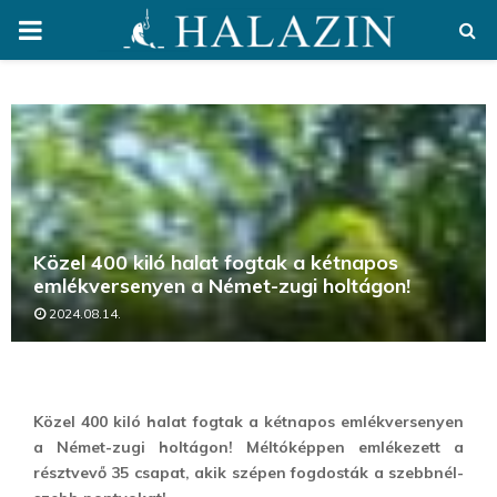
PRIMARY
MENU
Közel 400 kiló halat fogtak a kétnapos
emlékversenyen a Német-zugi holtágon!
2024.08.14.
Közel 400 kiló halat fogtak a kétnapos emlékversenyen
a Német-zugi holtágon! Méltóképpen emlékezett a
résztvevő 35 csapat, akik szépen fogdosták a szebbnél-