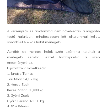
A versenyzők ez alkalommal nem bővelkedtek a nagyobb
testű halakban, mindösszesen két alkalommal kellett
soronkívül 6 + -os halat mérlegelni.
Apróbb, de méretes halak szép számmal kerültek a
mérlegelő szákba, ezzel hozzájárulva a szép
eredményekhez.
Díjazottak a következők:
1. Juhász Tamás
Tari Milán 54,150 kg.
2. Herda Zsolt
Kecse Zoltán 38,800 kg.
3. Győrfi Zsolt
Győrfi Ferenc 37,850 kg.
4. Bíró Sándor