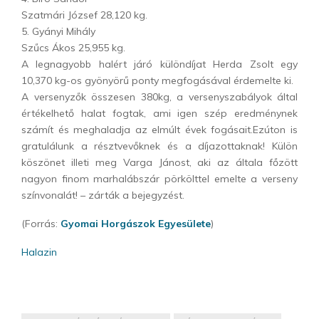
Szatmári József 28,120 kg.
5. Gyányi Mihály
Szűcs Ákos 25,955 kg.
A legnagyobb halért járó különdíjat Herda Zsolt egy
10,370 kg-os gyönyörű ponty megfogásával érdemelte ki.
A versenyzők összesen 380kg, a versenyszabályok által
értékelhető halat fogtak, ami igen szép eredménynek
számít és meghaladja az elmúlt évek fogásait.Ezúton is
gratulálunk a résztvevőknek és a díjazottaknak! Külön
köszönet illeti meg Varga Jánost, aki az általa főzött
nagyon finom marhalábszár pörkölttel emelte a verseny
színvonalát! – zárták a bejegyzést.
(Forrás:
Gyomai Horgászok Egyesülete
)
Halazin