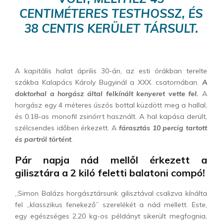
CENTIMÉTERES TESTHOSSZ, ÉS
38 CENTIS KERÜLET TÁRSULT.
A kapitális halat április 30-án, az esti órákban terelte
szákba Kalapács Károly Bugyinál a XXX. csatornában.
A
doktorhal a horgász által felkínált kenyeret vette fel.
A
horgász egy 4 méteres úszós bottal küzdött meg a hallal,
és 0.18-as monofil zsinórrt használt. A hal kapása derült,
szélcsendes időben érkezett. A
fárasztás 10 percig tartott
és partról történt
.
Pár napja nád mellől érkezett a
gilisztára a 2 kiló feletti balatoni compó!
„Simon Balázs horgásztársunk gilisztával csalizva kínálta
fel „klasszikus fenekező” szerelékét a nád mellett. Este,
egy egészséges 2,20 kg-os példányt sikerült megfognia,