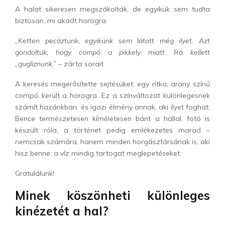
A halat sikeresen megszákolták, de egyikük sem tudta
biztosan, mi akadt horogra.
„Ketten pecáztunk, egyikünk sem látott még ilyet. Azt
gondoltuk, hogy compó a pikkely miatt. Rá kellett
„gugliznunk.”
– zárta sorait
A keresés megerősítette sejtésüket: egy ritka, arany színű
compó került a horogra. Ez a színváltozat különlegesnek
számít hazánkban, és igazi élmény annak, aki ilyet foghat.
Bence természetesen kíméletesen bánt a hallal, fotó is
készült róla, a történet pedig emlékezetes marad –
nemcsak számára, hanem minden horgásztársának is, aki
hisz benne: a víz mindig tartogat meglepetéseket.
Gratulálunk!
Minek köszönheti különleges
kinézetét a hal?