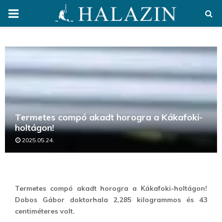
PRIMARY
MENU
Termetes compó akadt horogra a Kákafoki-
holtágon!
2025.05.24.
Termetes compó akadt horogra a Kákafoki-holtágon!
Dobos Gábor doktorhala 2,285 kilogrammos és 43
centiméteres volt.