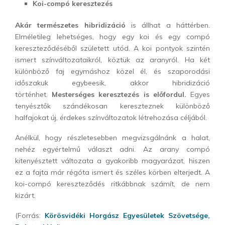
Koi-compó keresztezés
Akár természetes hibridizáció
is állhat a háttérben.
Elméletileg lehetséges, hogy egy koi és egy compó
kereszteződéséből született utód. A koi pontyok szintén
ismert színváltozataikról, köztük az aranyról. Ha két
különböző faj egymáshoz közel él, és szaporodási
időszakuk egybeesik, akkor hibridizáció
történhet.
Mesterséges keresztezés is előfordul.
Egyes
tenyésztők szándékosan kereszteznek különböző
halfajokat új, érdekes színváltozatok létrehozása céljából.
Anélkül, hogy részletesebben megvizsgálnánk a halat,
nehéz egyértelmű választ adni. Az arany compó
kitenyésztett változata a gyakoribb magyarázat, hiszen
ez a fajta már régóta ismert és széles körben elterjedt. A
koi-compó kereszteződés ritkábbnak számít, de nem
kizárt.
(Forrás:
Körösvidéki Horgász Egyesületek Szövetsége,