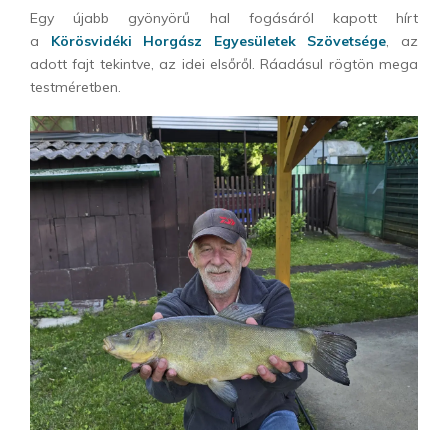
Egy újabb gyönyörű hal fogásáról kapott hírt
a
Körösvidéki Horgász Egyesületek Szövetsége
, az
adott fajt tekintve, az idei elsőről. Ráadásul rögtön mega
testméretben.