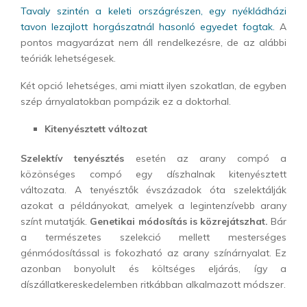
Tavaly szintén a keleti országrészen, egy nyékládházi
tavon lezajlott horgászatnál hasonló egyedet fogtak.
A
pontos magyarázat nem áll rendelkezésre, de az alábbi
teóriák lehetségesek.
Két opció lehetséges, ami miatt ilyen szokatlan, de egyben
szép árnyalatokban pompázik ez a doktorhal.
Kitenyésztett változat
Szelektív tenyésztés
esetén az arany compó a
közönséges compó egy díszhalnak kitenyésztett
változata. A tenyésztők évszázadok óta szelektálják
azokat a példányokat, amelyek a legintenzívebb arany
színt mutatják.
Genetikai módosítás is közrejátszhat.
Bár
a természetes szelekció mellett mesterséges
génmódosítással is fokozható az arany színárnyalat. Ez
azonban bonyolult és költséges eljárás, így a
díszállatkereskedelemben ritkábban alkalmazott módszer.