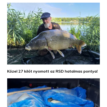
Közel 27 kilót nyomott az RSD hatalmas pontya!