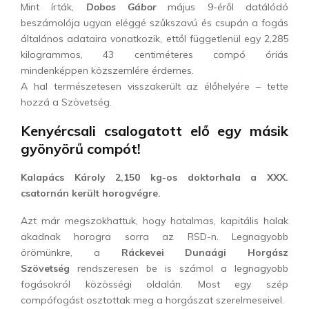
Mint írták,
Dobos Gábor
május 9-éről datálódó
beszámolója ugyan eléggé szűkszavú és csupán a fogás
általános adataira vonatkozik, ettől függetlenül egy 2,285
kilogrammos, 43 centiméteres compó óriás
mindenképpen közszemlére érdemes.
A hal természetesen visszakerült az élőhelyére – tette
hozzá a Szövetség.
Kenyércsali csalogatott elő egy másik
gyönyörű compót!
Kalapács Károly 2,150 kg-os doktorhala a XXX.
csatornán került horogvégre.
Azt már megszokhattuk, hogy hatalmas, kapitális halak
akadnak horogra sorra az RSD-n. Legnagyobb
örömünkre, a
Ráckevei Dunaági Horgász
Szövetség
rendszeresen be is számol a legnagyobb
fogásokról közösségi oldalán. Most egy szép
compófogást osztottak meg a horgászat szerelmeseivel.