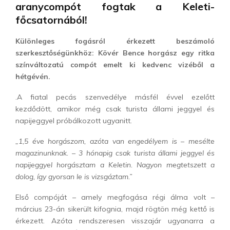
aranycompót fogtak a Keleti-
főcsatornából!
Különleges fogásról érkezett beszámoló
szerkesztőségünkhöz: Kövér Bence horgász egy ritka
színváltozatú compót emelt ki kedvenc vizéből a
hétgévén.
.A fiatal pecás szenvedélye másfél évvel ezelőtt
kezdődött, amikor még csak turista állami jeggyel és
napijeggyel próbálkozott ugyanitt.
„1,5 éve horgászom, azóta van engedélyem is – mesé
lte
magazinunknak. – 3 hónapig csak turista állami jeggyel és
napijeggyel horgásztam a Keletin. Nagyon megtetszett a
dolog, így gyorsan le is vizsgáztam.”
Első compóját – amely megfogása régi álma volt –
március 23-án sikerült kifognia, majd rögtön még kettő is
érkezett. Azóta rendszeresen visszajár ugyanarra a