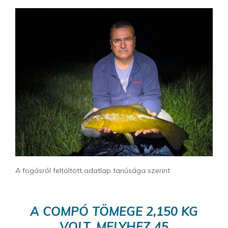
A fogásról feltöltött adatlap tanúsága szerint
A COMPÓ TÖMEGE 2,150 KG
VOLT, MELYHEZ 45