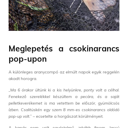
Meglepetés a csokinarancs
pop-upon
A különleges aranycompó az elmúlt napok egyik reggelén
akadt horogra.
„Ma 6 órakor ültünk ki a kis helyünkre, ponty volt a célhal.
Fenekező szerelékkel készültem a pecára, és a saját
pelletkeverékemet is ma vetettem be először, gyümölcsös
ízben. Csalitüskén egy szem 8 mm-es csokinarancs oldódó
pop-up volt.”
– ecsetelte a horgászat körülményeit.
A kapás nem volt egyértelmű, inkább finom, lassú