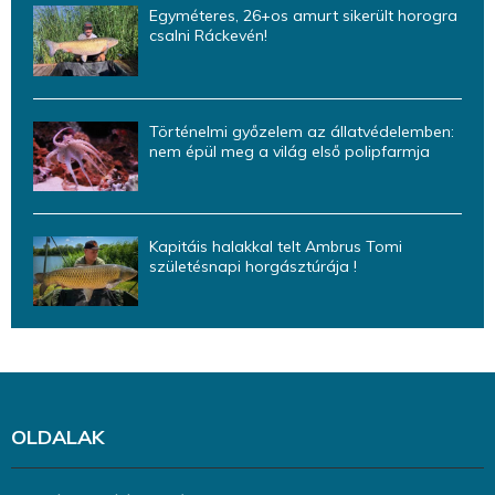
Egyméteres, 26+os amurt sikerült horogra
csalni Ráckevén!
Történelmi győzelem az állatvédelemben:
nem épül meg a világ első polipfarmja
Kapitáis halakkal telt Ambrus Tomi
születésnapi horgásztúrája !
OLDALAK