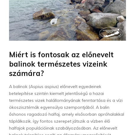
Miért is fontosak az előnevelt
balinok természetes vizeink
számára?
A balinok (Aspius aspius) előnevelt egyedeinek
betelepítése szintén kiemelt jelentőségű a hazai
természetes vizek halállományának fenntartása és a vízi
ökoszisztémák egyensúlya szempontjából. A balin
őshonos ragadozó halfaj, amely elsősorban apróhalakkal
táplálkozik, így fontos szerepet játszik a vízben élő
halfajok populációinak szabályozásában. Az előnevelt
balinok telepítése segíti az állomány megerősítését,