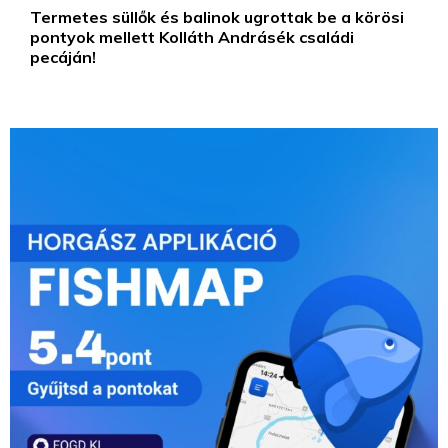
Termetes süllők és balinok ugrottak be a körösi
pontyok mellett Kolláth Andrásék családi
pecáján!