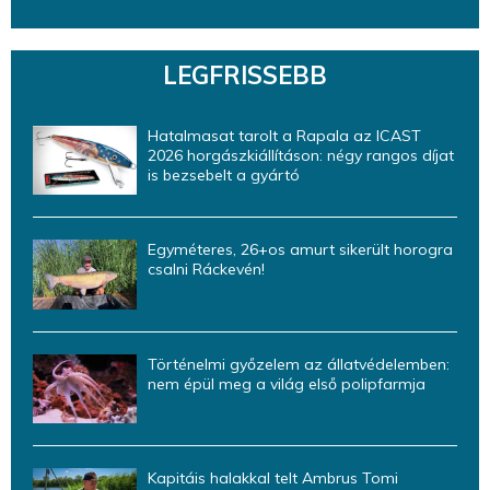
LEGFRISSEBB
Hatalmasat tarolt a Rapala az ICAST
2026 horgászkiállításon: négy rangos díjat
is bezsebelt a gyártó
Egyméteres, 26+os amurt sikerült horogra
csalni Ráckevén!
Történelmi győzelem az állatvédelemben:
nem épül meg a világ első polipfarmja
Kapitáis halakkal telt Ambrus Tomi