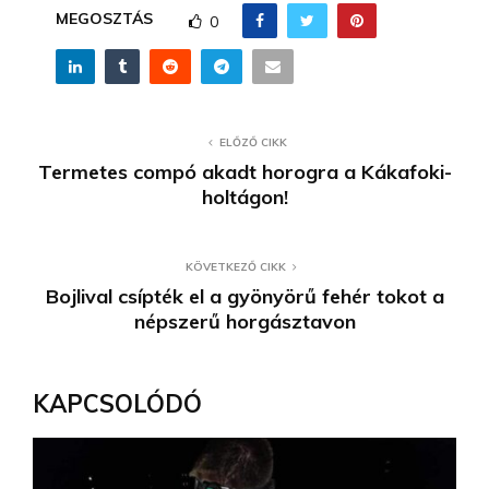
MEGOSZTÁS
0
ELŐZŐ CIKK
Termetes compó akadt horogra a Kákafoki-
holtágon!
KÖVETKEZŐ CIKK
Bojlival csípték el a gyönyörű fehér tokot a
népszerű horgásztavon
KAPCSOLÓDÓ