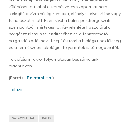
különösen ott, ahol a természetes szaporulat nem
kielégítő a vízminőség romlása, élőhelyek elvesztése vagy
túlhalászat miatt. Ezen kívül a balin sporthorgászati
szempontból is értékes faj, így jelenléte hozzájárul a
horgászturizmus fellendítéséhez és a fenntartható
halgazdálkodáshoz. Telepítésükkel a biológiai sokféleség
és a természetes ökológiai folyamatok is támogathatók.
Telepítési infokról folyamatosan beszámolunk
oldanunkon.
(Forrás:
Balatoni Hal
)
Halazin
BALATONI HAL
BALIN