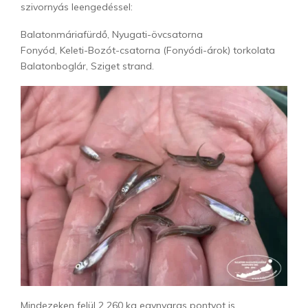
szivornyás leengedéssel:
Balatonmáriafürdő, Nyugati-övcsatorna
Fonyód, Keleti-Bozót-csatorna (Fonyódi-árok) torkolata
Balatonboglár, Sziget strand.
Mindezeken felül 2 260 kg egynyaras pontyot is