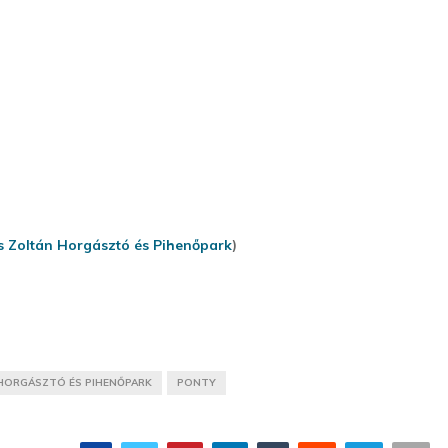
s Zoltán Horgásztó és Pihenőpark
)
 HORGÁSZTÓ ÉS PIHENŐPARK
PONTY