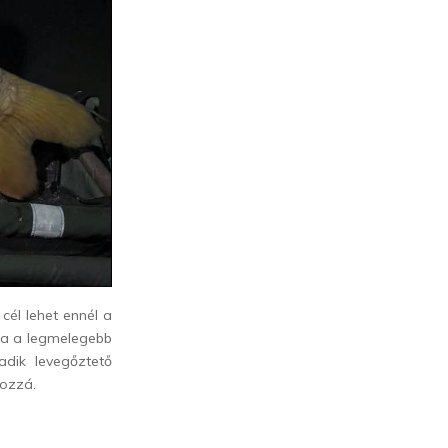
cél lehet ennél a
ra a legmelegebb
adik levegőztető
hozzá.