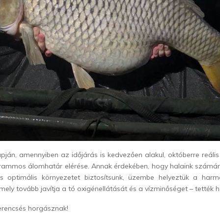
lapján, amennyiben az időjárás is kedvezően alakul, októberre reális 
ogrammos álomhatár elérése. Annak érdekében, hogy halaink számá
s optimális környezetet biztosítsunk, üzembe helyeztük a harm
mely tovább javítja a tó oxigénellátását és a vízminőséget – tették 
erencsés horgásznak!