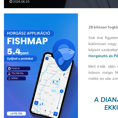
2026.06.20.
28 kilósan fogtá
Sok éve figyele
különösen nagy ö
képest szokatlan
Horgásztó és P
Mint írták, idén
íváson, mégis f
méltó az idei zo
A DIAN
EKK