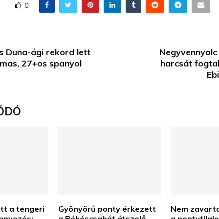
0
s Duna-ági rekord lett
Negyvennyolc
mas, 27+os spanyol
harcsát fogta
Eb
ÓDÓ
ett a tengeri
Gyönyörű ponty érkezett
Nem zavarta
nnyezés:
a Békéscsabát átszelő
a pontytilal