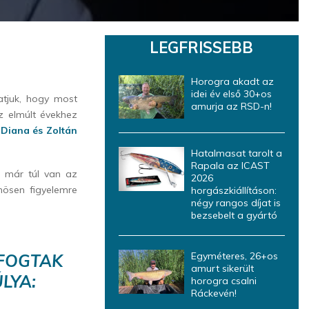
LEGFRISSEBB
Horogra akadt az
idei év első 30+os
atjuk, hogy most
amurja az RSD-n!
az elmúlt évekhez
a
Diana és Zoltán
Hatalmasat tarolt a
Rapala az ICAST
an már túl van az
2026
nösen figyelemre
horgászkiállításon:
négy rangos díjat is
bezsebelt a gyártó
Egyméteres, 26+os
 FOGTAK
amurt sikerült
LYA:
horogra csalni
Ráckevén!