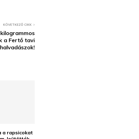
KÖVETKEZŐ CIKK
 kilogrammos
k a Fertő tavi
ihalvadászok!
 a rapsicokat
om, leütötték,