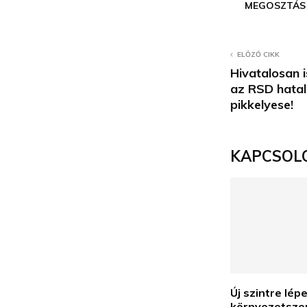
MEGOSZTÁS
ELŐZŐ CIKK
Hivatalosan i
az RSD hatal
pikkelyese!
KAPCSOL
Új szintre lép
környezetsze