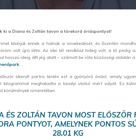
k ki a Diana és Zoltán tavon a tórekord óriáspontyot!
mmel kísérjük ennek a halnak a növekedését, és őszintén mondh
röm volt újra látni. Az idei tél rendkívül hideg volt, a tó pedig 
ul hosszú ideig állt jég alatt – számolt be róla közösségi oldalán 
ihenőpark
.
 először sikerült partra terelni ezt a gyönyörű óriást, amely ugy
él kilogrammal meghaladta a tavalyi utolsó mért súlyát. Ez külö
rd körülmények ismeretében.
A ÉS ZOLTÁN TAVON MOST ELŐSZÖR
ORA PONTYOT, AMELYNEK PONTOS SÚ
28,01 KG