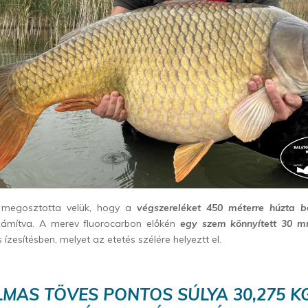
 megosztotta velük, hogy a
végszereléket 450 méterre húzta b
zámítva. A merev fluorocarbon előkén
egy szem könnyített 30 m
s ízesítésben, melyet az etetés szélére helyeztt el.
MAS TÖVES PONTOS SÚLYA 30,275 K