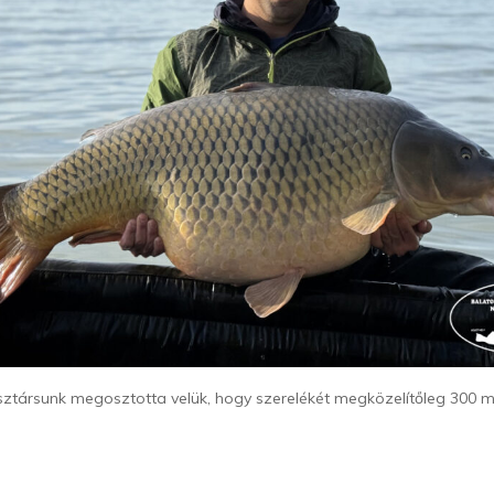
ásztársunk megosztotta velük, hogy szerelékét megközelítőleg 300 m