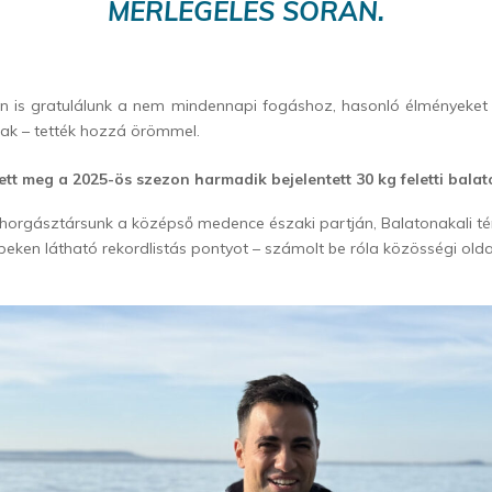
MÉRLEGELÉS SORÁN.
n is gratulálunk a nem mindennapi fogáshoz, hasonló élményeket
ak – tették hozzá örömmel.
ett meg a 2025-ös szezon harmadik bejelentett 30 kg feletti bala
 horgásztársunk a középső medence északi partján, Balatonakali té
eken látható rekordlistás pontyot – számolt be róla közösségi old