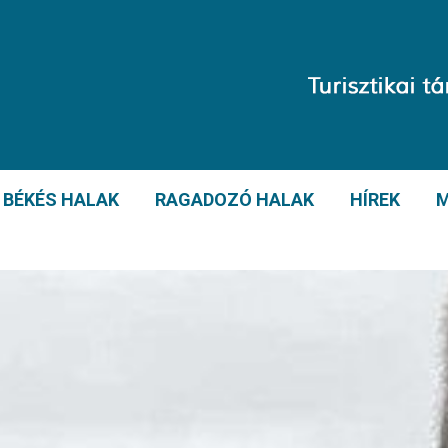
BÉKÉS HALAK
RAGADOZÓ HALAK
HÍREK
M