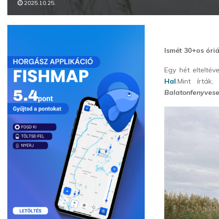
2025.10.25.
Ismét 30+os óri
Egy hét eltelté
Hal
.Mint írták
Balatonfenyvese