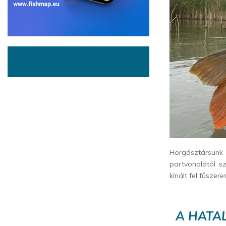
Horgásztársunk
partvonalától s
kínált fel fűszere
A HATAL