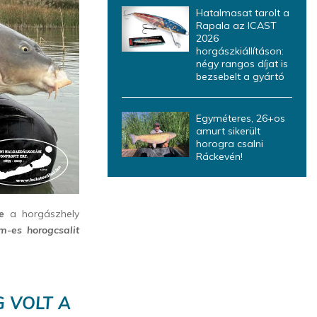
Hatalmasat tarolt a
Rapala az ICAST
2026
horgászkiállításon:
négy rangos díjat is
bezsebelt a gyártó
Egyméteres, 26+os
amurt sikerült
horogra csalni
Ráckevén!
e
a horgászhely
m-es horogcsalit
G VOLT A