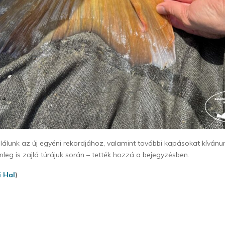
lálunk az új egyéni rekordjához, valamint további kapásokat kívánun
nleg is zajló túrájuk során – tették hozzá a bejegyzésben.
i Hal
)