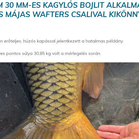
M 30 MM-ES KAGYLÓS BOJLIT ALKALM
S MÁJAS WAFTERS CSALIVAL KIKÖNNY
án erőteljes, húzós kapással jelentkezett a hatalmas példány.
es pontos súlya 30,85 kg volt a mérlegelés során.