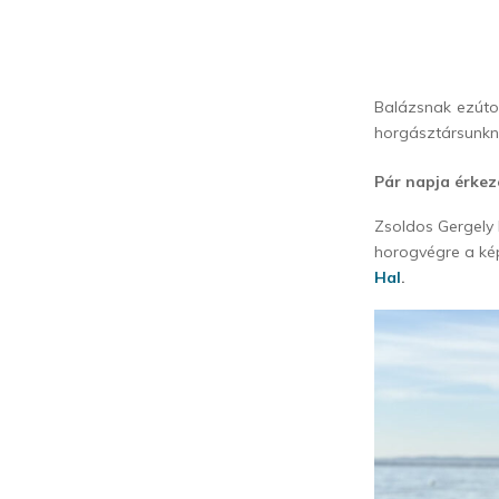
Balázsnak ezúto
horgásztársunkn
Pár napja érkez
Zsoldos Gergely
horogvégre a kép
Hal
.