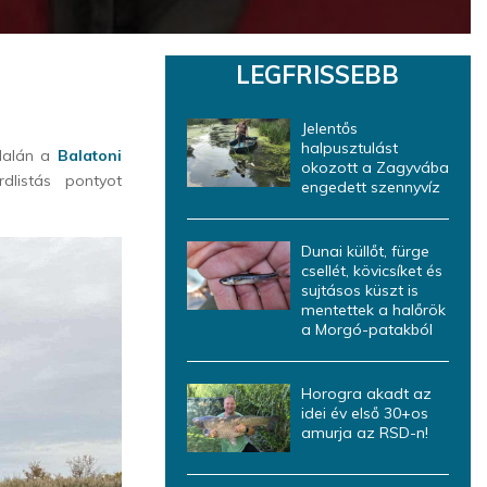
LEGFRISSEBB
Jelentős
halpusztulást
ldalán a
Balatoni
okozott a Zagyvába
listás pontyot
engedett szennyvíz
Dunai küllőt, fürge
csellét, kövicsíket és
sujtásos küszt is
mentettek a halőrök
a Morgó-patakból
Horogra akadt az
idei év első 30+os
amurja az RSD-n!