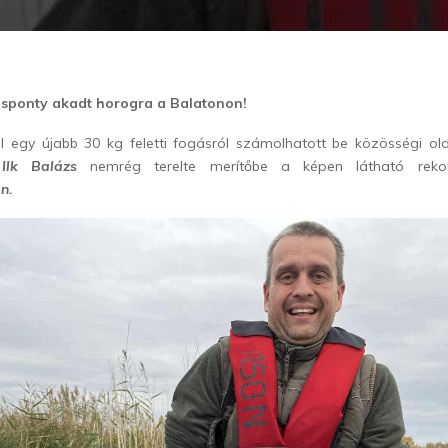
ásponty akadt horogra a Balatonon!
vel egy újabb 30 kg feletti fogásról számolhatott be közösségi o
,
Ilk Balázs
nemrég terelte merítőbe a képen látható rekord
n.