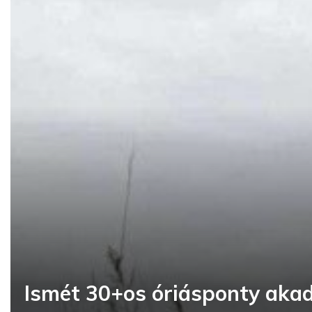
Ismét 30+os óriásponty akad