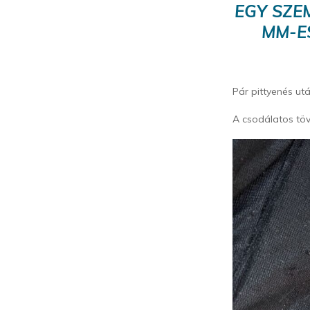
EGY SZE
MM-E
Pár pittyenés ut
A csodálatos töv