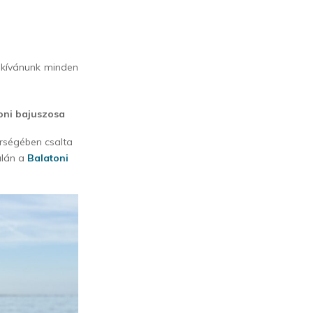
 kívánunk minden
toni bajuszosa
rségében csalta
alán a
Balatoni