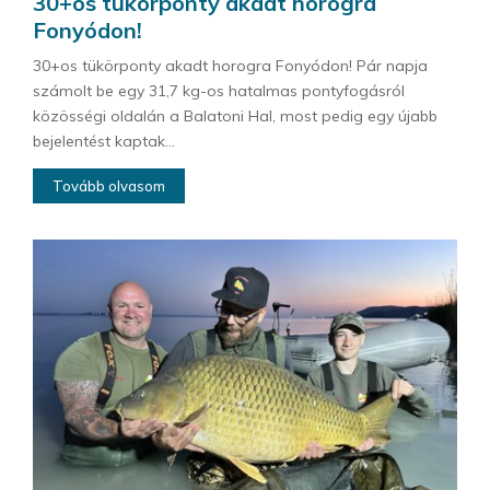
30+os tükörponty akadt horogra
Fonyódon!
30+os tükörponty akadt horogra Fonyódon! Pár napja
számolt be egy 31,7 kg-os hatalmas pontyfogásról
közösségi oldalán a Balatoni Hal, most pedig egy újabb
bejelentést kaptak...
Tovább olvasom