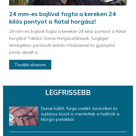
24 mm-es bojlival fogta a kereken 24
kilós pontyot a fiatal horgász!
24 mm-es bojlival fogta a kereken 24 kilós pontyot a fiatal
horgász! Takács Soma Horgásztársunk, Szigliget
térségében pecázott dobós módszerrel és gyönyörű
ponty akadt a...
Tovább olvasom
LEGFRISSEBB
Dunai küllőt, fürge csellét, kövicsíket és
sujtásos küszt is mentettek a halőrök a
Morgó-patakból