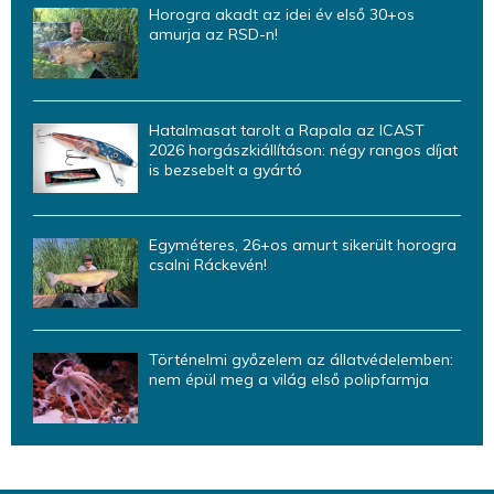
Horogra akadt az idei év első 30+os
amurja az RSD-n!
Hatalmasat tarolt a Rapala az ICAST
2026 horgászkiállításon: négy rangos díjat
is bezsebelt a gyártó
Egyméteres, 26+os amurt sikerült horogra
csalni Ráckevén!
Történelmi győzelem az állatvédelemben:
nem épül meg a világ első polipfarmja