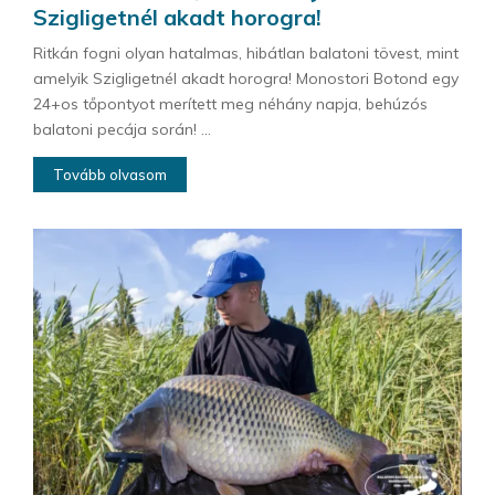
Szigligetnél akadt horogra!
Ritkán fogni olyan hatalmas, hibátlan balatoni tövest, mint
amelyik Szigligetnél akadt horogra! Monostori Botond egy
24+os tőpontyot merített meg néhány napja, behúzós
balatoni pecája során! ...
Tovább olvasom