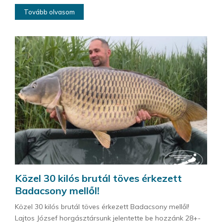
Tovább olvasom
Közel 30 kilós brutál töves érkezett
Badacsony mellől!
Közel 30 kilós brutál töves érkezett Badacsony mellől!
Lajtos József horgásztársunk jelentette be hozzánk 28+-