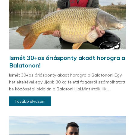
Ismét 30+os óriásponty akadt horogra a
Balatonon!
Ismét 30+os óriásponty akadt horogra a Balatonon! Egy
hét elteltével egy újabb 30 kg feletti fogásról számolhatott
be közösségi oldalán a Balatoni Hal.Mint írták, Ilk...
Tovább olvasom