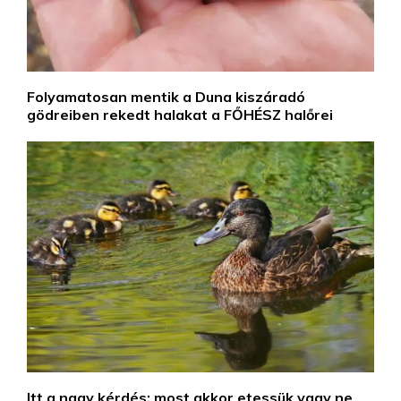
Folyamatosan mentik a Duna kiszáradó
gödreiben rekedt halakat a FŐHÉSZ halőrei
Itt a nagy kérdés: most akkor etessük vagy ne