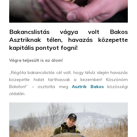
Bakancslistás vágya volt Bakos
Asztriknak télen, havazás közepette
kapitális pontyot fogni!
Végre teljesült is az álom!
„Régóta bakancslistás cél volt, hogy télvíz idején havazás
közepette halat tarthassak a kezemben! Köszönöm
Balaton!” – osztotta meg
Asztrik Bakos
közösségi
oldalán.