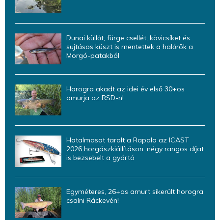
Dunai küllőt, fürge csellét, kövicsíket és
sujtásos küszt is mentettek a halőrök a
Morgó-patakból
Horogra akadt az idei év első 30+os
amurja az RSD-n!
Hatalmasat tarolt a Rapala az ICAST
2026 horgászkiállításon: négy rangos díjat
is bezsebelt a gyártó
Egyméteres, 26+os amurt sikerült horogra
csalni Ráckevén!