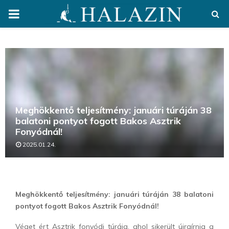
PRIMARY
MENU
Meghökkentő teljesítmény: januári túráján 38
balatoni pontyot fogott Bakos Asztrik
Fonyódnál!
2025.01.24.
Meghökkentő teljesítmény: januári túráján 38 balatoni
pontyot fogott Bakos Asztrik Fonyódnál!
Véget ért Asztrik fonyódi túrája, ahol sikerült újraírnia a