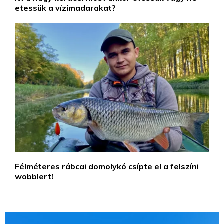
etessük a vízimadarakat?
Félméteres rábcai domolykó csípte el a felszíni
wobblert!