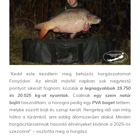
“Kedd este kezdtem meg behúzós horgászatomat
Fonyódon. Az elmúlt másfél napban sok nagytestű
pontyot sikerült fognom, közülük
a legnagyobbak 19.750
és 20.025 kg-ot nyomtak.
Csalinak
egy szem natúr
bojlit
használtam, a horogra pedig egy
PVA baget
tettem,
melybe zúzott bojli és szirup került. Rengeteg idő van még
hátra a túrámból, ami eddig álomszerűen alakul. Minden
horgásztársamnak hasonló élményeket kívánok a 2025-ös
szezonra!” – osztotta meg a horgász.