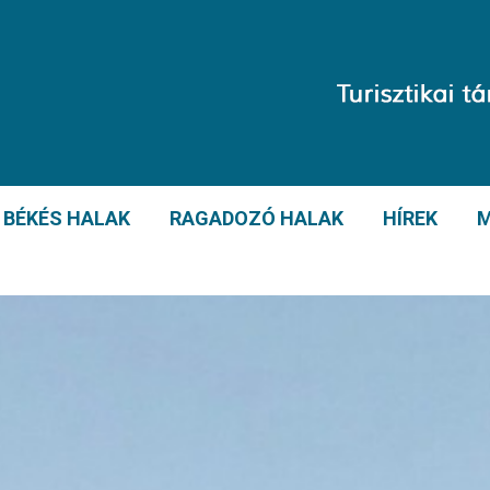
BÉKÉS HALAK
RAGADOZÓ HALAK
HÍREK
M