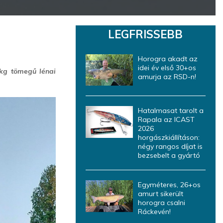
LEGFRISSEBB
Horogra akadt az
idei év első 30+os
kg tömegű lénai
amurja az RSD-n!
Hatalmasat tarolt a
Rapala az ICAST
2026
horgászkiállításon:
négy rangos díjat is
bezsebelt a gyártó
Egyméteres, 26+os
amurt sikerült
horogra csalni
Ráckevén!