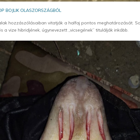
TOP BOJLIK OLASZORSZÁGBÓL
alak hozzászólásaiban vitatják a halfaj pontos meghatározását. S
 a vize hibridjének, úgynevezett „vicsegének” titulálják inkább.