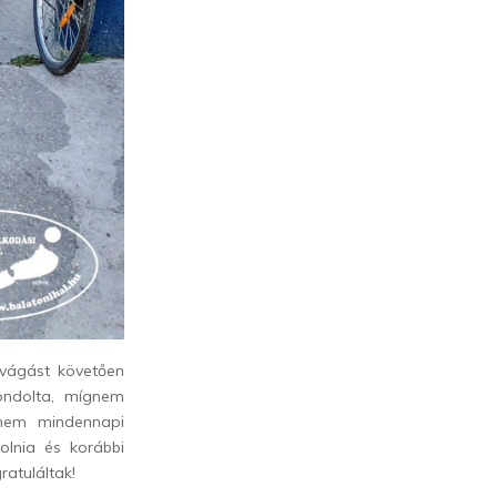
evágást követően
ondolta, mígnem
 nem mindennapi
olnia és korábbi
ratuláltak!