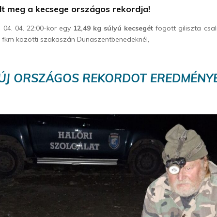
lt meg a kecsege országos rekordja!
 04. 04. 22:00-kor egy
12,49 kg súlyú kecsegét
fogott giliszta csa
0 fkm közötti szakaszán Dunaszentbenedeknél,
 ÚJ ORSZÁGOS REKORDOT EREDMÉNYE