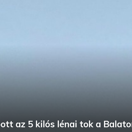
tt az 5 kilós lénai tok a Balat