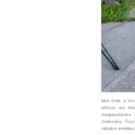
Mint írták, a h
először azt hi
meglepetésére 
zsákmány. Össze
cikkükre emlékez