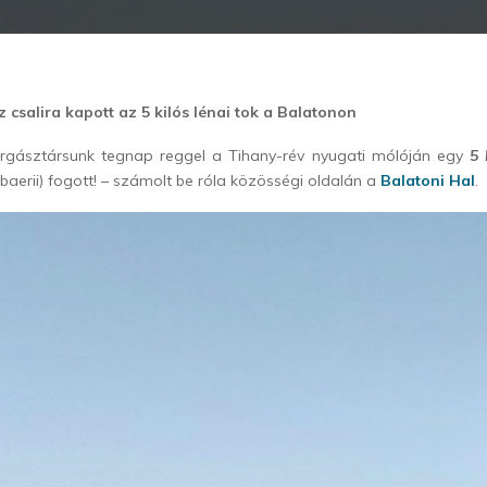
 csalira kapott az 5 kilós lénai tok a Balatonon
gásztársunk tegnap reggel a Tihany-rév nyugati mólóján egy
5 
baerii) fogott! – számolt be róla közösségi oldalán a
Balatoni Hal
.