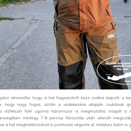
orgász elmondta, hogy a hal fagyasztott küsz csalira kapott, a b
tte, hogy nagy fogas, aztán a védekezése alapján csukának g
a vízfelszín fölé ugorva háromszor is megmutatta magát a
sségében mintegy 7-8 percnyi fárasztás után sikerült megszák
ve a hal meghatározását is pontosan végezte el, melyhez külön is g