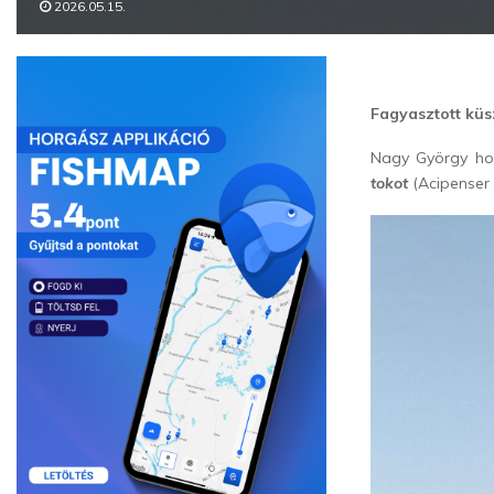
2026.05.15.
Fagyasztott küsz
Nagy György hor
tokot
(Acipenser 