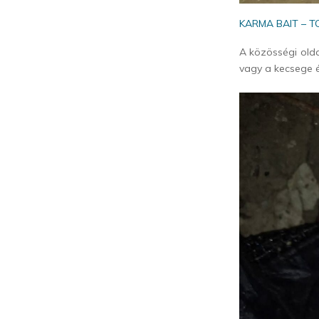
KARMA BAIT – 
A közösségi old
vagy a kecsege és