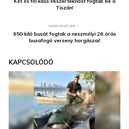
Két és fél kilós ékszerteknőst fogtak be a
Tiszán!
KÖVETKEZŐ CIKK
650 kiló busát fogtak a neszmélyi 26 órás
busafogó verseny horgászai!
KAPCSOLÓDÓ