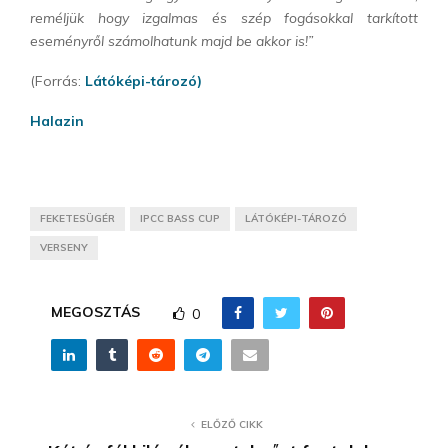
reméljük hogy izgalmas és szép fogásokkal tarkított
eseményről számolhatunk majd be akkor is!”
(Forrás:
Látóképi-tározó)
Halazin
FEKETESÜGÉR
IPCC BASS CUP
LÁTÓKÉPI-TÁROZÓ
VERSENY
MEGOSZTÁS
0
ELŐZŐ CIKK