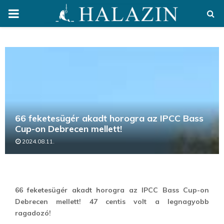
PRIMARY
MENU
66 feketesügér akadt horogra az IPCC Bass
Cup-on Debrecen mellett!
2024.08.11.
66 feketesügér akadt horogra az IPCC Bass Cup-on
Debrecen mellett! 47 centis volt a legnagyobb
ragadozó!