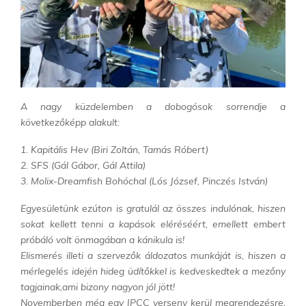
A nagy küzdelemben a dobogósok sorrendje a
következőképp alakult:
1. Kapitális Hev (Biri Zoltán, Tamás Róbert)
2. SFS (Gál Gábor, Gál Attila)
3. Molix-Dreamfish Bohóchal (Lós József, Pinczés István)
Egyesületünk ezúton is gratulál az összes indulónak, hiszen
sokat kellett tenni a kapások eléréséért, emellett embert
próbáló volt önmagában a kánikula is!
Elismerés illeti a szervezők áldozatos munkáját is, hiszen a
mérlegelés idején hideg üdítőkkel is kedveskedtek a mezőny
tagjainak,ami bizony nagyon jól jött!
Novemberben még egy IPCC verseny kerül megrendezésre,