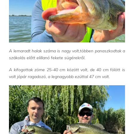
A lemaradt halak száma is nagy volt,többen panaszkodtak a
szákolás előtt elillanó fekete sügérekről.
A kifogottak zöme 25-40 cm között volt, de 40 cm fölött is
volt jópár ragadozó, a legnagyobb ezúttal 47 cm volt.