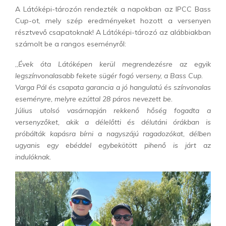
A Látóképi-tározón rendezték a napokban az IPCC Bass
Cup-ot, mely szép eredményeket hozott a versenyen
résztvevő csapatoknak! A Látóképi-tározó az alábbiakban
számolt be a rangos eseményről:
„
Évek óta Látóképen kerül megrendezésre az egyik
legszínvonalasabb fekete sügér fogó verseny, a Bass Cup.
Varga Pál és csapata garancia a jó hangulatú és színvonalas
eseményre, melyre ezúttal 28 páros nevezett be.
Július utolsó vasárnapján rekkenő hőség fogadta a
versenyzőket, akik a délelőtti és délutáni órákban is
próbálták kapásra bírni a nagyszájú ragadozókat, délben
ugyanis egy ebéddel egybekötött pihenő is járt az
indulóknak.