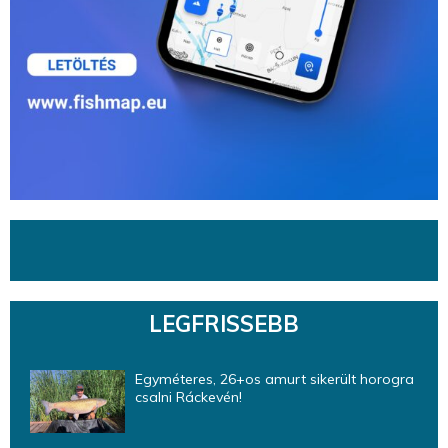
LEGFRISSEBB
Egyméteres, 26+os amurt sikerült horogra
csalni Ráckevén!