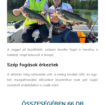
A reggel jól kezdődött, szépen kezdte fogni a mezőny a
halakat, majd lelassult a tempó.
Szép fogások érkeztek
A délután mèg nehezebb volt, a meleg tovább nőtt, és egy-
két mozgalmasabb időszakot leszámítva csak pár sügér
mutatott érdeklődést a csalik iránt.
ÖSSZESÉGÉBEN 66 DB