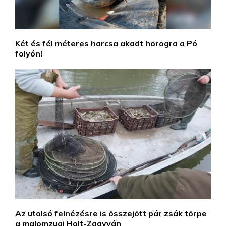
Két és fél méteres harcsa akadt horogra a Pó
folyón!
Az utolsó felnézésre is összejött pár zsák törpe
a malomzugi Holt-Zagyván