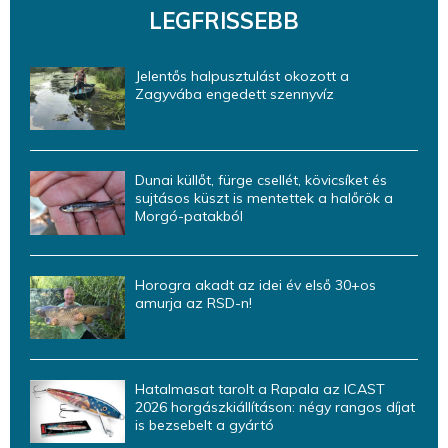
LEGFRISSEBB
Jelentős halpusztulást okozott a
Zagyvába engedett szennyvíz
Dunai küllőt, fürge csellét, kövicsíket és
sujtásos küszt is mentettek a halőrök a
Morgó-patakból
Horogra akadt az idei év első 30+os
amurja az RSD-n!
Hatalmasat tarolt a Rapala az ICAST
2026 horgászkiállításon: négy rangos díjat
is bezsebelt a gyártó