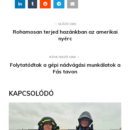
ELŐZŐ CIKK
Rohamosan terjed hazánkban az amerikai
nyérc
KÖVETKEZŐ CIKK
Folytatódtak a gépi nádvágási munkálatok a
Fás tavon
KAPCSOLÓDÓ