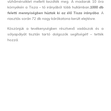
vízhőmérséklet mellett kezdték meg. A madarak 10 óra
környékén a Tisza – tó irányából több hullámban,
1000 db
feletti mennyiségben húztak ki az élő Tisza irányába
. A
riasztás során 72 db nagy kárókatona került elejtésre.
Köszönjük a tevékenységben résztvevő vadászok és a
sólyapályát tisztán tartó dolgozók segítségét! – tették
hozzá.