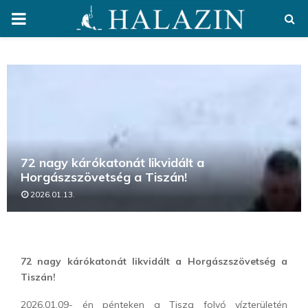
PRIMARY
MENU
72 nagy kárókatonát likvidált a
Horgászszövetség a Tiszán!
2026.01.13.
72 nagy kárókatonát likvidált a Horgászszövetség a
Tiszán!
2026.01.09- én pénteken a Tisza folyó vízterületén