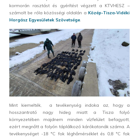
kormorán rasztást és gyérítést végzett a KTVHESZ –
számolt be róla közösségi oldalán a
Közép-Tisza-Vidéki
Horgász Egyesületek Szövetsége
.
Mint kiemelték, a tevékenység indoka az, hogy a
hosszantrató nagy hideg miatt a Tisza folyó
környezetében majdnem minden vízfelület befagyott,
ezért megnőtt a folyón táplálkozó kárókatonák száma. A
tevékenységet -18 °C fok léghőmérséklet és 0,8 °C fok