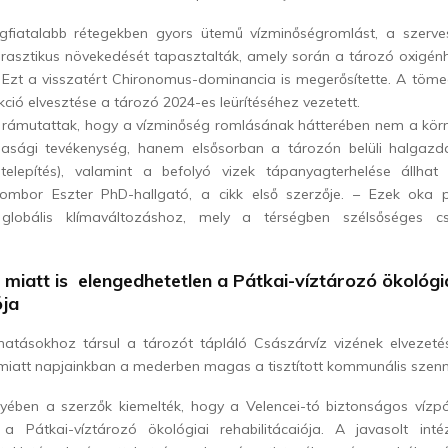
gfiatalabb rétegekben gyors ütemű vízminőségromlást, a szerv
rasztikus növekedését tapasztalták, amely során a tározó oxigénh
. Ezt a visszatért Chironomus-dominancia is megerősítette. A töm
kció elvesztése a tározó 2024-es leürítéséhez vezetett.
rámutattak, hogy a vízminőség romlásának hátterében nem a körn
sági tevékenység, hanem elsősorban a tározón belüli halgazdá
telepítés), valamint a befolyó vizek tápanyagterhelése állha
mbor Eszter PhD-hallgató, a cikk első szerzője. – Ezek oka p
globális klímaváltozáshoz, mely a térségben szélsőséges cs
 miatt is elengedhetetlen a Pátkai-víztározó ökológi
ója
 hatásokhoz társul a tározót tápláló Császárvíz vizének elvezeté
miatt napjainkban a mederben magas a tisztított kommunális szenn
yében a szerzők kiemelték, hogy a Velencei-tó biztonságos vízp
 a Pátkai-víztározó ökológiai rehabilitácaiója. A javasolt int