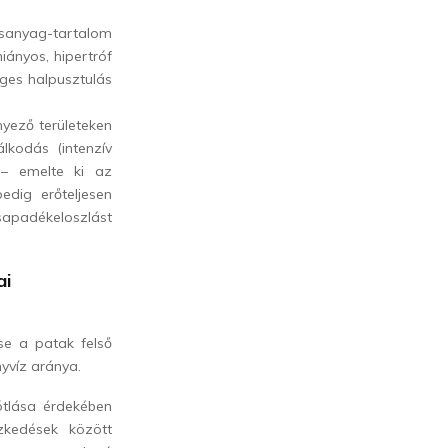
esanyag-tartalom
iányos, hipertróf
eges halpusztulás
yező területeken
lkodás (intenzív
t – emelte ki az
edig erőteljesen
apadékeloszlást
ai
se a patak felső
yvíz aránya.
ótlása érdekében
ézkedések között