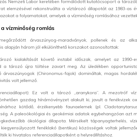
ozás Nemzeti Labor keretében formálódott kutatócsoport a tározób
at elemzésével rekonstruálta a víztározó állapotát az 1983-as év
azokat a folyamatokat, amelyek a vízminőség romlásához vezettek
 a vízminőség romlás
megőrződött árvaszúnyog-maradványok, pollenek és az alka
is alapján három jól elkülöníthető korszakot azonosítottak:
ározó kialakítását követő instabil időszak, amelyet az 1990-e
d a tározó újra töltése zavart meg. Az üledékben opportunist
ző árvaszúnyogok (Chironomus-fajok) domináltak, magas hordalé
vitás volt jellemző.
renciaállapot): Ez volt a tározó „aranykora”. A mezotróf víz
önhetően gazdag hínárnövényzet alakult ki, javult a fenékvizek ox
ínárhoz kötődő, érzékenyebb faunaelemek (pl. Cladotanytarsus
leség. A paleoökológiai és geokémiai adatok egybehangzóan azt m
egkedvezőbb ökológiai állapota. Mérsékelt tápanyagterhelés, vízin
kiegyensúlyozott fenéklakó (bentikus) közösségek voltak jellemző
lték ki hivatalos referenciaállapotként a helyreállításhoz.