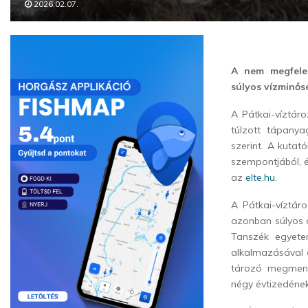
2026.02.07.
A nem megfelel
súlyos vízminős
A Pátkai-víztár
túlzott tápanya
szerint. A kutat
szempontjából, é
az
elte.hu
.
A Pátkai-víztár
azonban súlyos ö
Tanszék egyete
alkalmazásával 
tározó megmenté
négy évtizedének 