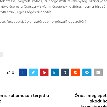
ltekintéssel végzett kotrás, a horgászati tevékenység szabályo
növelése és a Császárvíz vízminőségének javítása, hogy a tározó 
ötti stabil, egészséges állapotát.
otó: facebook/pátkai-víztározó horgászai/nagy zoltán)
Ó
0
n is rohamosan terjed a
Óriási meglepet
b
akadt h
kazincbarcik