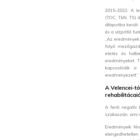
2015–2022: A le
(TOC, TbN, TS) d
állapotba került
és a vízpótló fun
„Az eredmények 
folyó mezőgazda
etetés és halbe
eredményeket To
kapcsolódik a 
eredményezett.”
A Velencei-tó
rehabilitácai
A fenti negatív
szakaszán, ami 
Eredményeik fén
elengedhetetlen