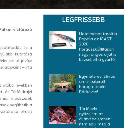
LEGFRISSEBB
átkai-víztározó
Hatalmasat tarolt a
Rapala az ICAST
2026
gazdálkodás és a
horgászkiállításon:
egújabb kutatása
négy rangos díjat is
bezsebelt a gyártó
elencei-tó jövője
i alapként – írta
Egyméteres, 26+os
amurt sikerült
z utóbbi években
horogra csalni
- és Tájföldrajzi
Ráckevén!
émiai módszerek
sok segíthetik a
Történelmi
víztározó elmúlt
győzelem az
állatvédelemben:
nem épül meg a