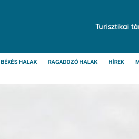
BÉKÉS HALAK
RAGADOZÓ HALAK
HÍREK
M