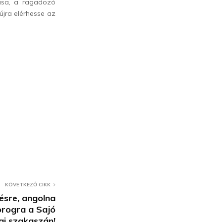
zása, a ragadozó
újra elérhesse az
KÖVETKEZŐ CIKK
ésre, angolna
orogra a Sajó
ai szakaszán!