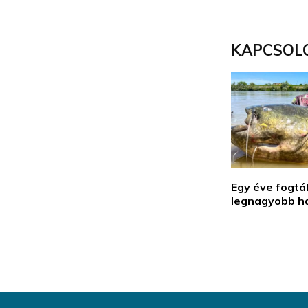
KAPCSOL
Egy éve fogták
legnagyobb ha