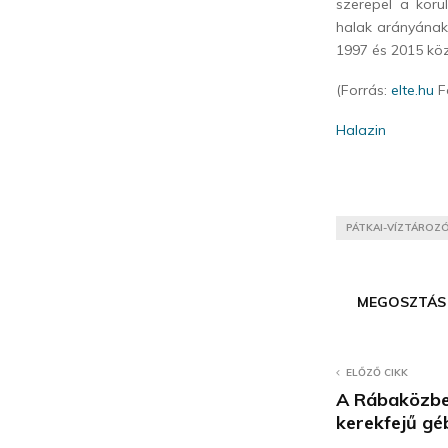
szerepel a körü
halak arányának 
1997 és 2015 köz
(Forrás:
elte.hu
F
Halazin
PÁTKAI-VÍZTÁROZ
MEGOSZTÁS
ELŐZŐ CIKK
A Rábaközbe
kerekfejű gé