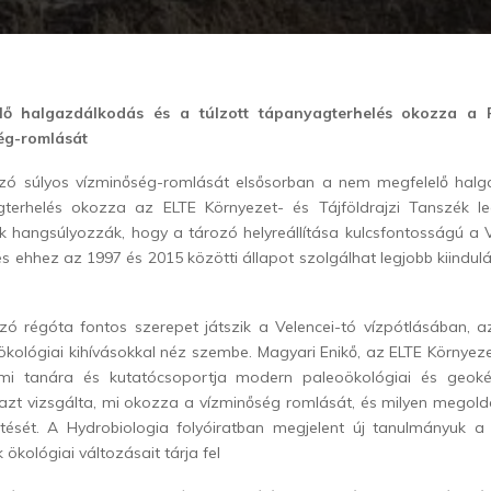
ő halgazdálkodás és a túlzott tápanyagterhelés okozza a P
ég-romlását
ozó súlyos vízminőség-romlását elsősorban a nem megfelelő hal
gterhelés okozza az ELTE Környezet- és Tájföldrajzi Tanszék l
ók hangsúlyozzák, hogy a tározó helyreállítása kulcsfontosságú a V
s ehhez az 1997 és 2015 közötti állapot szolgálhat legjobb kiindulás
ozó régóta fontos szerepet játszik a Velencei-tó vízpótlásában, a
kológiai kihívásokkal néz szembe. Magyari Enikő, az ELTE Környezet
mi tanára és kutatócsoportja modern paleoökológiai és geok
azt vizsgálta, mi okozza a vízminőség romlását, és milyen megoldá
sét. A Hydrobiologia folyóiratban megjelent új tanulmányuk a 
ökológiai változásait tárja fel