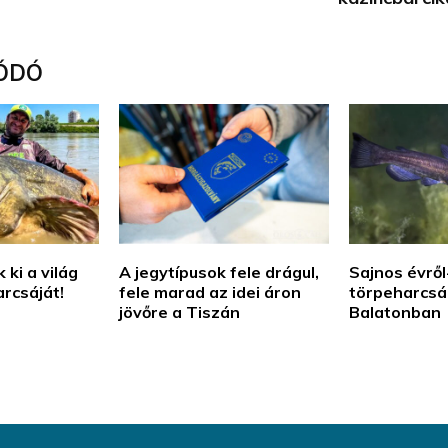
ÓDÓ
 ki a világ
A jegytípusok fele drágul,
Sajnos évről
rcsáját!
fele marad az idei áron
törpeharcsá
jövőre a Tiszán
Balatonban