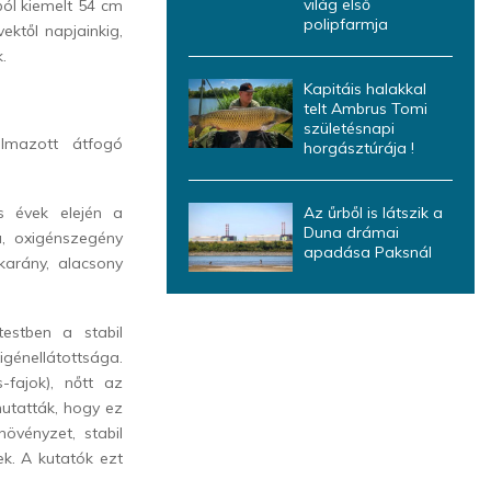
világ első
ól kiemelt 54 cm
polipfarmja
ektől napjainkig,
.
Kapitáis halakkal
telt Ambrus Tomi
születésnapi
lmazott átfogó
horgásztúrája !
s évek elején a
Az űrből is látszik a
Duna drámai
a, oxigénszegény
apadása Paksnál
karány, alacsony
testben a stabil
igénellátottsága.
-fajok), nőtt az
utatták, hogy ez
övényzet, stabil
ek. A kutatók ezt