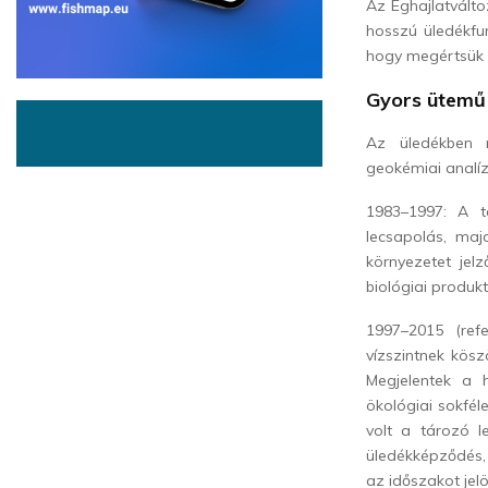
Az Éghajlatvált
hosszú üledékfur
hogy megértsük 
Gyors ütemű
Az üledékben 
geokémiai analíz
1983–1997: A t
lecsapolás, maj
környezetet jel
biológiai produkti
1997–2015 (refe
vízszintnek kösz
Megjelentek a h
ökológiai sokfé
volt a tározó l
üledékképződés, 
az időszakot jelö