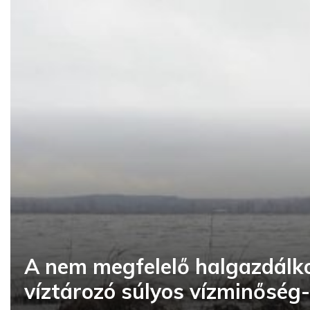
A nem megfelelő halgazdálko
víztározó súlyos vízminőség