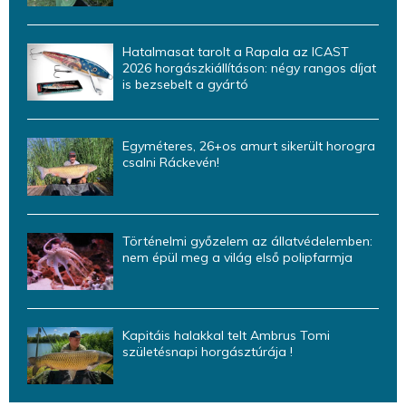
Hatalmasat tarolt a Rapala az ICAST
2026 horgászkiállításon: négy rangos díjat
is bezsebelt a gyártó
Egyméteres, 26+os amurt sikerült horogra
csalni Ráckevén!
Történelmi győzelem az állatvédelemben:
nem épül meg a világ első polipfarmja
Kapitáis halakkal telt Ambrus Tomi
születésnapi horgásztúrája !