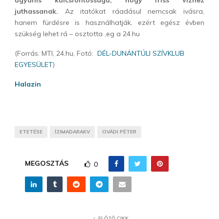
ugyanis kulcsfontosságú, hogy friss vízhez
juthassanak.
Az itatókat ráadásul nemcsak ivásra,
hanem fürdésre is használhatják, ezért egész évben
szükség lehet rá – osztotta ,eg a 24.hu
(Forrás: MTI, 24.hu, Fotó:
DÉL-DUNÁNTÚLI SZÍVKLUB
EGYESÜLET
)
Halazin
ETETÉSE
ÍZIMADARAKV
OVÁDI PÉTER
MEGOSZTÁS
0
ELŐZŐ CIKK