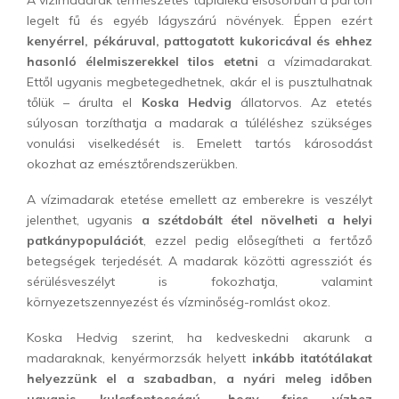
A vízimadarak természetes tápláléka elsősorban a parton
legelt fű és egyéb lágyszárú növények. Éppen ezért
kenyérrel, pékáruval, pattogatott kukoricával és ehhez
hasonló élelmiszerekkel tilos etetni
a vízimadarakat.
Ettől ugyanis megbetegedhetnek, akár el is pusztulhatnak
tőlük – árulta el
Koska Hedvig
állatorvos. Az etetés
súlyosan torzíthatja a madarak a túléléshez szükséges
vonulási viselkedését is. Emelett tartós károsodást
okozhat az emésztőrendszerükben.
A vízimadarak etetése emellett az emberekre is veszélyt
jelenthet, ugyanis
a szétdobált étel növelheti a helyi
patkánypopulációt
, ezzel pedig elősegítheti a fertőző
betegségek terjedését.
A madarak közötti agressziót és
sérülésveszélyt is fokozhatja, valamint
környezetszennyezést és vízminőség-romlást okoz.
Koska Hedvig szerint, ha kedveskedni akarunk a
madaraknak, kenyérmorzsák helyett
inkább itatótálakat
helyezzünk el a szabadban, a nyári meleg időben