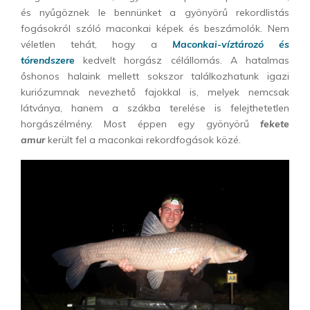
és nyűgöznek le bennünket a gyönyörű rekordlistás
fogásokról szóló maconkai képek és beszámolók. Nem
véletlen tehát, hogy a
Maconkai-víztározó és
tórendszere
kedvelt horgász célállomás. A hatalmas
őshonos halaink mellett sokszor találkozhatunk igazi
kuriózumnak nevezhető fajokkal is, melyek nemcsak
látványa, hanem a szákba terelése is felejthetetlen
horgászélmény. Most éppen egy gyönyörű
fekete
amur
került fel a maconkai rekordfogások közé.