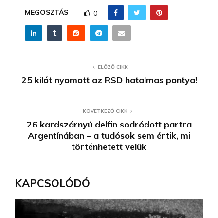
MEGOSZTÁS
0
ELŐZŐ CIKK
25 kilót nyomott az RSD hatalmas pontya!
KÖVETKEZŐ CIKK
26 kardszárnyú delfin sodródott partra
Argentínában – a tudósok sem értik, mi
történhetett velük
KAPCSOLÓDÓ