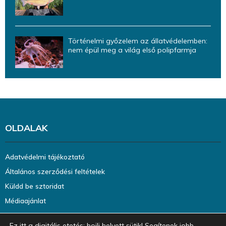
Történelmi győzelem az állatvédelemben:
nem épül meg a világ első polipfarmja
OLDALAK
Adatvédelmi tájékoztató
Általános szerződési feltételek
Küldd be sztoridat
Médiaajánlat
Ez itt a digitális etetés: bojli helyett sütik! Segítenek jobb