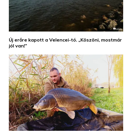
Új erőre kapott a Velencei-tó. „Köszöni, mostmár
jól van!”