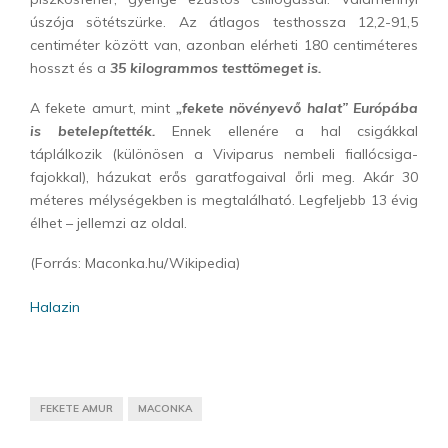
úszója sötétszürke. Az átlagos testhossza 12,2-91,5
centiméter között van, azonban elérheti 180 centiméteres
hosszt és a
35 kilogrammos testtömeget is.
A fekete amurt, mint
„fekete növényevő halat” Európába
is betelepítették.
Ennek ellenére a hal csigákkal
táplálkozik (különösen a Viviparus nembeli fiallócsiga-
fajokkal), házukat erős garatfogaival őrli meg. Akár 30
méteres mélységekben is megtalálható. Legfeljebb 13 évig
élhet – jellemzi az oldal.
(Forrás: Maconka.hu/Wikipedia)
Halazin
FEKETE AMUR
MACONKA