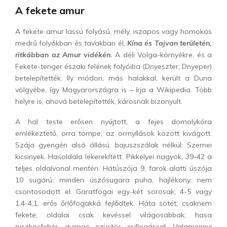
A fekete amur
A fekete amur lassú folyású, mély, iszapos vagy homokos
medrű folyókban és tavakban él,
Kína és Tajvan területén,
ritkábban az Amur vidékén.
A déli Volga-környékre, és a
Fekete-tenger északi felének folyóiba (Dnyeszter, Dnyeper)
betelepítették. Ily módon, más halakkal, került a Duna
völgyébe, így Magyarországra is – írja a Wikipedia. Több
helyre is, ahová betelepítették, károsnak bizonyult.
A hal teste erősen nyújtott, a fejes domolykóra
emlékeztető, orra tömpe, az orrnyílások között kivágott.
Szája gyengén alsó állású, bajuszszálak nélkül. Szemei
kicsinyek. Hasoldala lekerekített. Pikkelyei nagyok, 39-42 a
teljes oldalvonal mentén. Hátúszója 9, farok alatti úszója
10 sugarú; minden úszósugara puha, hajlékony, nem
csontosodott el. Garatfogai egy-két sorosak, 4-5 vagy
1,4-4,1, erős őrlőfogakká fejlődtek. Háta sötét, csaknem
fekete; oldalai csak kevéssel világosabbak; hasa
piszkosfehér, gyenge ezüstös csillogással. Valamennyi