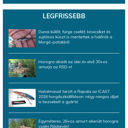
LEGFRISSEBB
Dunai küllőt, fürge csellét, kövicsíket és
sujtásos küszt is mentettek a halőrök a
Morgó-patakból
Horogra akadt az idei év első 30+os
amurja az RSD-n!
Hatalmasat tarolt a Rapala az ICAST
2026 horgászkiállításon: négy rangos díjat
is bezsebelt a gyártó
Egyméteres, 26+os amurt sikerült horogra
csalni Ráckevén!