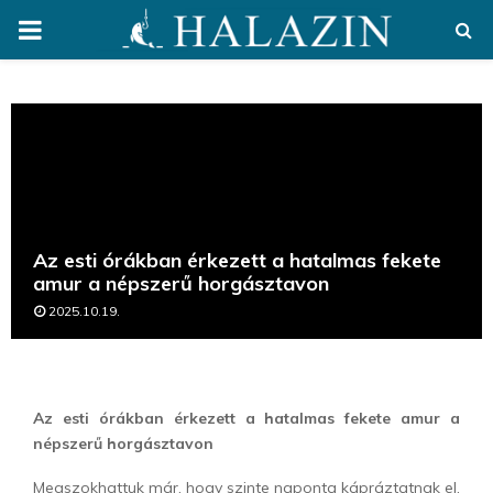
PRIMARY
MENU
Az esti órákban érkezett a hatalmas fekete
amur a népszerű horgásztavon
2025.10.19.
Az esti órákban érkezett a hatalmas fekete amur a
népszerű horgásztavon
Megszokhattuk már, hogy szinte naponta kápráztatnak el,