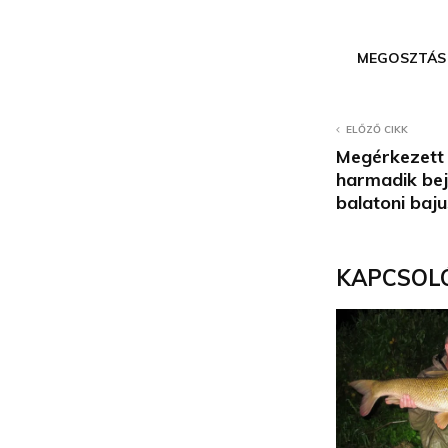
MEGOSZTÁS
ELŐZŐ CIKK
Megérkezett
harmadik beje
balatoni baj
KAPCSOL