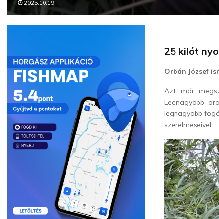
2025.10.19.
25 kilót n
Orbán József is
Azt már megszo
Legnagyobb ör
legnagyobb fogá
szerelmeseivel.