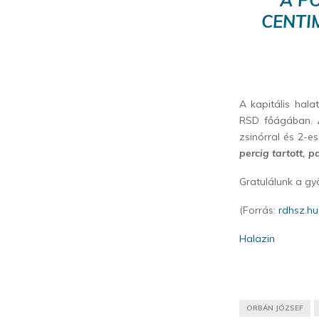
CENTI
A kapitális hal
RSD főágában.
zsinórral és 2-e
percig tartott, p
Gratulálunk a g
(Forrás:
rdhsz.hu
Halazin
ORBÁN JÓZSEF