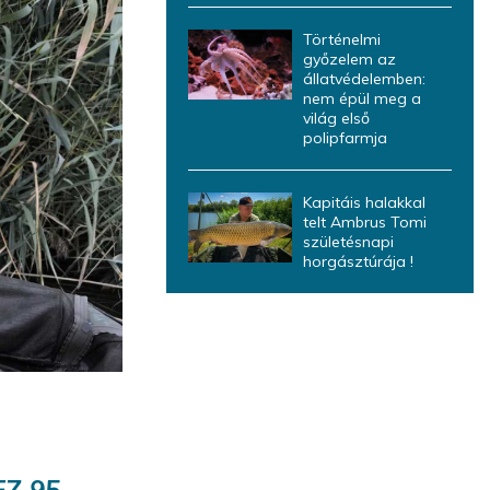
Történelmi
győzelem az
állatvédelemben:
nem épül meg a
világ első
polipfarmja
Kapitáis halakkal
telt Ambrus Tomi
születésnapi
horgásztúrája !
EZ 95