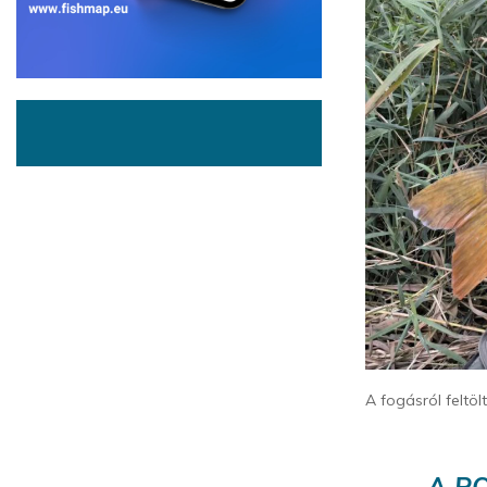
A fogásról feltö
A PO