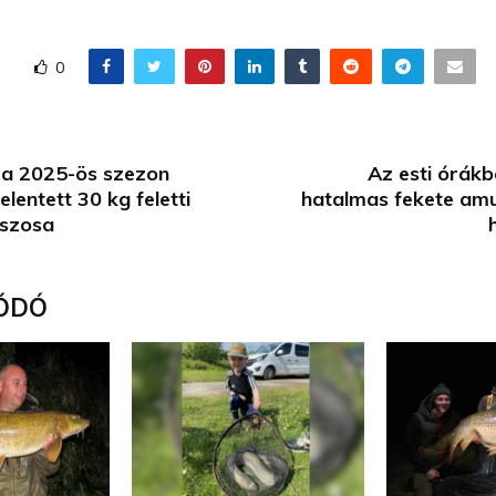
0
 a 2025-ös szezon
Az esti órákb
lentett 30 kg feletti
hatalmas fekete am
uszosa
ÓDÓ