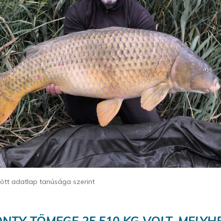
ltött adatlap tanúsága szerint
NTY TÖMEGE 25,510 KG VOLT, MELYH