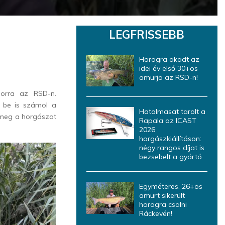
LEGFRISSEBB
Horogra akadt az
idei év első 30+os
amurja az RSD-n!
sorra az RSD-n.
 be is számol a
Hatalmasat tarolt a
 meg a horgászat
Rapala az ICAST
2026
horgászkiállításon:
négy rangos díjat is
bezsebelt a gyártó
Egyméteres, 26+os
amurt sikerült
horogra csalni
Ráckevén!