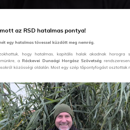
yomott az RSD hatalmas pontya!
mét egy hatalmas tövessel küzdött meg nemrég.
khattuk, hogy hatalmas, kapitális halak akadnak horogra 
ömünkre, a
Ráckevei Dunaági Horgász Szövetség
rendszeresen
sokról közösségi oldalán. Most egy szép tőpontyfogást osztottak