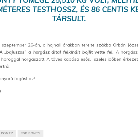
MÉTERES TESTHOSSZ, ÉS 86 CENTIS K
TÁRSULT.
at szeptember 26-án, a hajnali órákban terelte szákba Orbán Józs
A „bajuszos” a horgász által felkínált bojlit vette fel.
A horgász
s horoggal horgászott. A töves kapása esős, szeles időben érkeze
artról
.
yönyörű fogáshoz!
)
PONTY
RSD PONTY