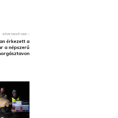
KÖVETKEZŐ CIKK
an érkezett a
ur a népszerű
horgásztavon