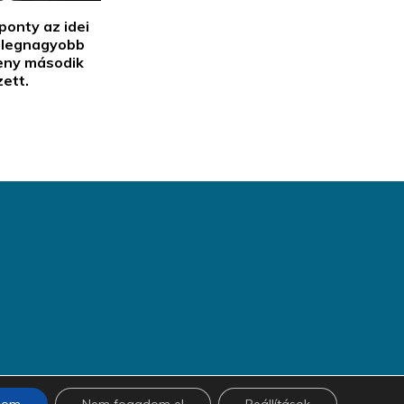
ponty az idei
 legnagyobb
seny második
ett.