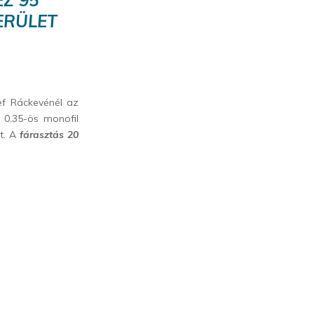
ERÜLET
ef Ráckevénél az
 0.35-ös monofil
tt. A
fárasztás 20