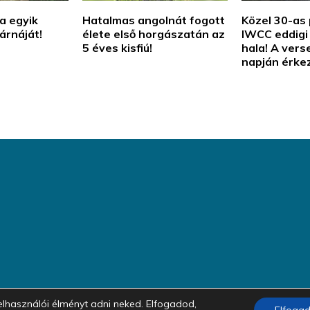
a egyik
Hatalmas angolnát fogott
Közel 30-as 
árnáját!
élete első horgászatán az
IWCC eddigi
5 éves kisfiú!
hala! A ver
napján érkez
bb felhasználói élményt adni neked. Elfogadod,