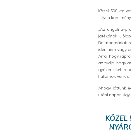
Közel 500 km vez
– ilyen körülmén
„Az angolna-pro
játékának „lőla
Balatonmáriafür
idén nem vagy cs
Arra, hogy rápró
az tudja, hogy a
gyökerekkel ren
hullámok verik a
Ahogy láttunk eg
utáni napon úgy 
KÖZEL 
NYÁRO