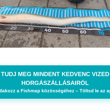
TUDJ MEG MINDENT KEDVENC VIZED
HORGÁSZÁLLÁSAIRÓL
tlakozz a Fishmap közösségéhez – Töltsd le az a