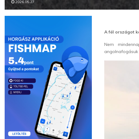
2026.05.27.
A fél országot 
Nem mindennap
angolnafogásuk 