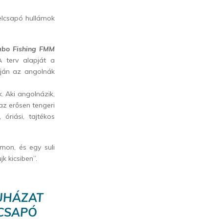
felcsapó hullámok
abo Fishing FMM
A terv alapját a
ján az angolnák
. Aki angolnázik,
az erősen tengeri
óriási, tajtékos
lmon, és egy suli
k kicsiben”.
RUHÁZAT
LCSAPÓ