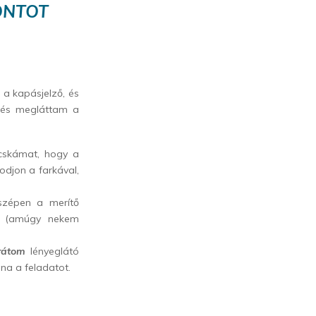
ONTOT
 a kapásjelző, és
, és megláttam a
acskámat, hogy a
djon a farkával,
szépen a merítő
tt (amúgy nekem
rátom
lényeglátó
lna a feladatot.