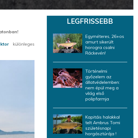
LEGFRISSEBB
latonban!
Egyméteres, 26+os
amurt sikerült
ktor
különleges
horogra csalni
Ráckevén!
Történelmi
győzelem az
állatvédelemben:
nem épül meg a
világ első
polipfarmja
Kapitáis halakkal
telt Ambrus Tomi
születésnapi
horgásztúrája !