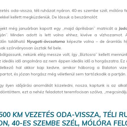
etés oda-vissza, téli ruházat nyáron, 40-es szembe szél, mólóra 
yekkel kellett megküzdeniük. De lássuk a beszámolót:
jekt még januárban kapott egy „majd áprilisban” matricát a
Jad
pján”. Minden adott is lett volna ehhez, kivéve a vízhozamot. 
dőn található
Nyugati-övcsatorna
képezte volna – de áramlás hí
ak szórványosan úsztak fel bele.
bálgassunk, nekünk elég messze volt, így „Biztosra” kellett mennünk
z ideális idő angolnára az nem éppen ideális idő a horgászatra. Ez 
delkező hal akkor kap kedvre, amikor háborog a Balaton vize, 
 partot, és józan horgász még véletlenül sem tartózkodik a partján.
y ilyen időjárási anomáliát közeledni, nosza, kaptunk is az alka
döntöttem, ezt a nehéz feladatot teremfocisan szólva, „megcsináljuj
500 KM VEZETÉS ODA-VISSZA, TÉLI 
N, 40-ES SZEMBE SZÉL, MÓLÓRA FE