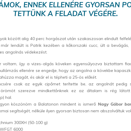
ÁMOK, ENNEK ELLENÉRE GYORSAN P
TETTÜNK A FELADAT VÉGÉRE.
nyok között alig 40 perc horgászat után szakaszosan elindult felfelé
 már lendült is Patrik kezében a kőkorszaki cucc, ült a bevágás
tes angolnás védekezést.
 voltam, így a vizes-algás köveken egyensúlyozva biztattam fi
hullámzás ellenére se engedje, hogy az angolna a kövekbe kapaszko
ahúzza magát, és akár el is tépheti a 25-ös előkét.
ncsére csak az egyik cipőmet terítette be, az angolnát pedig 
y örömöt szerezve mindkettőnknek ez az általam is rég láto
p) hal.
agyon köszönöm a Balatonon mindent is ismerő
Nagy Gábor ba
kmai segítségét, nélküle ilyen gyorsan biztosan nem abszolváltuk vo
chnium 300XH (50-100 g)
PWFGT 6000