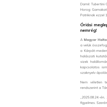
Damil: Tubertini 
Horog: Gamakats
Patriknak ezzel 
Óriási megle
nemrég!
A
Magyar Halta
a velük összefog
a Kárpát-medence
halászati kutat
vizek halállomá
kapcsolatos is
szaknyelv ápolás
Nem véletlen te
rendszerint a Tá
„2025.08.24.-én,
figyelmes. Szeré