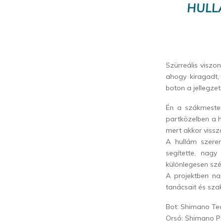
HULL
Szürreális viszo
ahogy kiragadt,
boton a jellegze
Én a szákmester
partközelben a 
mert akkor vissz
A hullám szere
segítette, nag
különlegesen szé
A projektben n
tanácsait és sza
Bot: Shimano Te
Orsó: Shimano 