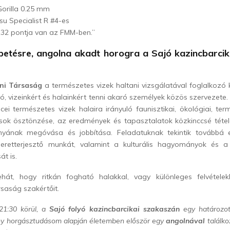
Gorilla 0.25 mm
u Specialist R #4-es
132 pontja van az FMM-ben.”
petésre, angolna akadt horogra a Sajó kazincbarci
ni Társaság
a természetes vizek haltani vizsgálatával foglalkozó 
ó, vizeinkért és halainkért tenni akaró személyek közös szervezete.
i természetes vizek halaira irányuló faunisztikai, ökológiai, te
ások ösztönzése, az eredmények és tapasztalatok közkinccsé tétel
nyának megóvása és jobbítása. Feladatuknak tekintik továbbá e
meretterjesztő munkát, valamint a kulturális hagyományok és a
át is.
hát, hogy ritkán fogható halakkal, vagy különleges felvétele
rsaság szakértőit.
 21:30 körül, a
Sajó folyó kazincbarcikai szakaszán
egy határozot
ny horgásztudásom alapján életemben először egy
angolnával
találko