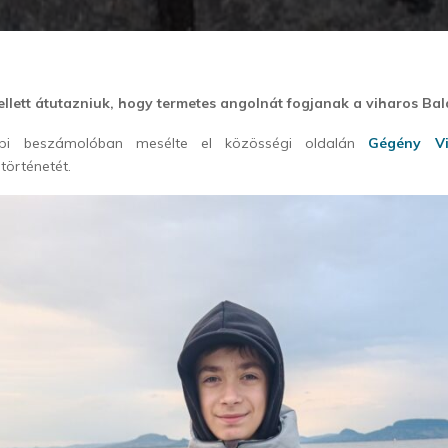
kellett átutazniuk, hogy termetes angolnát fogjanak a viharos Ba
i beszámolóban mesélte el közösségi oldalán
Gégény Vi
történetét.