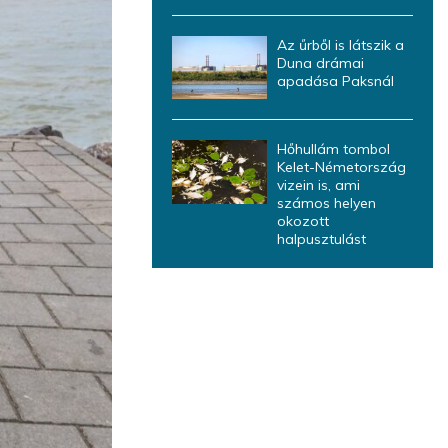
Az űrből is látszik a
Duna drámai
apadása Paksnál
Hőhullám tombol
Kelet-Németország
vizein is, ami
számos helyen
okozott
halpusztulást