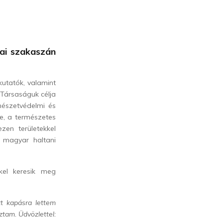
kai szakaszán
kutatók, valamint
 Társaságuk célja
rmészetvédelmi és
e, a természetes
zen területekkel
 magyar haltani
kkel keresik meg
t kapásra lettem
ztam. Üdvözlettel: